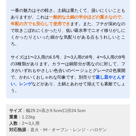
一番の魅力はその軽さ。土鍋は重たくて、扱いにくいことも
ありますが、これは
一般的な土鍋の半分ほどの重さなので、
年配の方でも安心して使用でき
ます。また、フチが深めなの
で吹きこぼれにくかったり、低い吸水率でニオイ移りがしに
くかったりといった細かな気配りがある点もうれしいとこ
ろ。
サイズは1〜2人用の6.5号、2〜3人用の8号、4〜5人用の9号
の3種類があります。カラーは鍋部分が黒なのに対して、フ
タがいずれもやさしい色合いのベージュとグレーの2色展開
で、かわいくおしゃれな印象です。別売りで
蒸し皿やとんす
い、レンゲ
などがあり、土鍋とあわせて揃えても素敵でしょ
う。
サイズ
：幅29.2×高さ9.5cm/口径24.5cm
重量
：1.22kg
人数
：2〜3人用
対応熱源
：直火・IH・オーブン・レンジ・ハロゲン