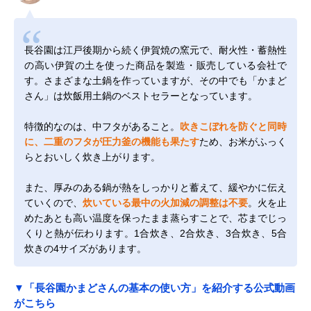
長谷園は江戸後期から続く伊賀焼の窯元で、耐火性・蓄熱性
の高い伊賀の土を使った商品を製造・販売している会社で
す。さまざまな土鍋を作っていますが、その中でも「かまど
さん」は炊飯用土鍋のベストセラーとなっています。
特徴的なのは、中フタがあること。
吹きこぼれを防ぐと同時
に、二重のフタが圧力釜の機能も果たす
ため、お米がふっく
らとおいしく炊き上がります。
また、厚みのある鍋が熱をしっかりと蓄えて、緩やかに伝え
ていくので、
炊いている最中の火加減の調整は不要
。火を止
めたあとも高い温度を保ったまま蒸らすことで、芯までじっ
くりと熱が伝わります。1合炊き、2合炊き、3合炊き、5合
炊きの4サイズがあります。
▼「長谷園かまどさんの基本の使い方」を紹介する公式動画
がこちら