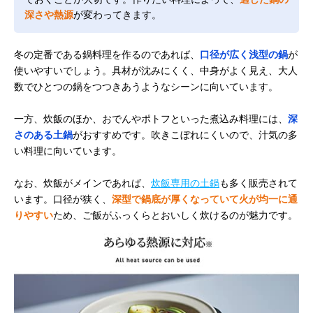
深さや熱源
が変わってきます。
冬の定番である鍋料理を作るのであれば、
口径が広く浅型の鍋
が
使いやすいでしょう。具材が沈みにくく、中身がよく見え、大人
数でひとつの鍋をつつきあうようなシーンに向いています。
一方、炊飯のほか、おでんやポトフといった煮込み料理には、
深
さのある土鍋
がおすすめです。吹きこぼれにくいので、汁気の多
い料理に向いています。
なお、炊飯がメインであれば、
炊飯専用の土鍋
も多く販売されて
います。口径が狭く、
深型で鍋底が厚くなっていて火が均一に通
りやすい
ため、ご飯がふっくらとおいしく炊けるのが魅力です。