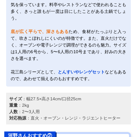
気を保っています。料亭やレストランなどで使われることも
多く、きっと誰もが一度は目にしたことがある土鍋でしょ
う。
底が広く平らで、深さもある
ため、食材がたっぷりと入っ
て、吹きこぼれしにくいのが特徴です。また、直火だけでな
く、オーブンや電子レンジで調理ができるのも魅力。サイズ
は1人用の6号から、5〜6人用の10号まであり、好みの大き
さを選べます。
花三島シリーズとして、
とんすいやレンゲセット
などもある
ので、あわせて揃えるのもおすすめです。
サイズ
：幅27.5×高さ14cm/口径25cm
重量
：2kg
人数
：2〜3人用
対応熱源
：直火・オーブン・レンジ・ラジエントヒーター
河野さんおすすめ②