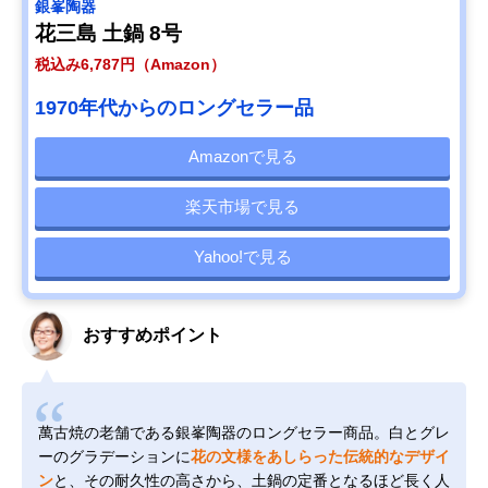
銀峯陶器
花三島 土鍋 8号
税込み6,787円（Amazon）
1970年代からのロングセラー品
Amazonで見る
楽天市場で見る
Yahoo!で見る
おすすめポイント
萬古焼の老舗である銀峯陶器のロングセラー商品。白とグレ
ーのグラデーションに
花の文様をあしらった伝統的なデザイ
ン
と、その耐久性の高さから、土鍋の定番となるほど長く人