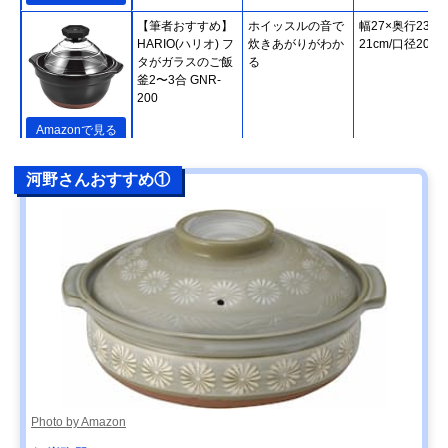
【筆者おすすめ】
ホイッスルの音で
幅27×奥行23×
HARIO(ハリオ) フ
炊きあがりがわか
21cm/口径20cm
タがガラスのご飯
る
釜2〜3合 GNR-
200
Amazonで見る
【筆者おすすめ】
熱をしっかり蓄え
直径24.5×高さ
楽天市場で見る
河野さんおすすめ①
長谷園 かまどさん
て、緩やかに伝え
20cm
四合炊き ACT-04
る
【筆者おすすめ】
IHやオーブンなど
幅31.5×高さ
Amazonで見る
キントー(KINTO)
さまざまな熱源に
14.5cm/直径
KAKOMI IH土鍋
対応
27.5cm
2.5L
【筆者おすすめ】
家庭で気軽に使え
幅29.2×高さ
Amazonで見る
ミヤザキ食器
る軽い土鍋
9.5cm/口径24.5
M.STYLE Karl(カ
ール) IH軽量土鍋8
号 KAL0308
Photo by Amazon