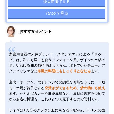
楽天市場で見る
Yahoo!で見る
おすすめポイント
家庭用食器の人気ブランド・スタジオエムによる「ドゥー
ブ」は、和にも洋にも合うアンティーク風デザインの土鍋で
す。いわゆる和の鍋料理はもちろん、ポトフやシチュー、ア
クアパッツァなど
洋風の料理にもしっくりとなじみ
ます。
直火、オーブン、電子レンジでの調理が可能なうえに、一般
的に土鍋が苦手とする
空焚きができるため、炒め物にも使え
ます。たとえばカレーや麻婆豆腐など、最初に具材を炒めて
から煮込む料理も、これひとつで完了するので便利です。
サイズは1人分のグラタン皿にもなる5号から、5〜6人の囲