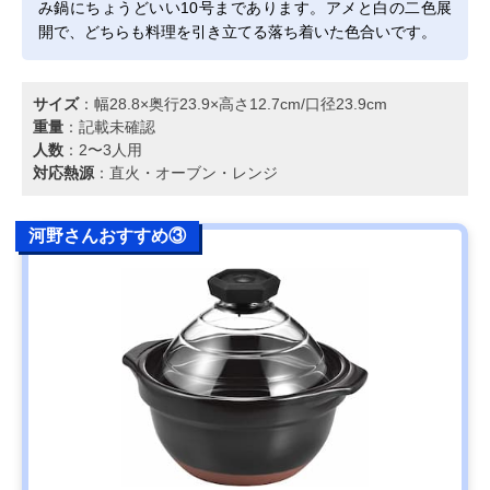
み鍋にちょうどいい10号まであります。アメと白の二色展
開で、どちらも料理を引き立てる落ち着いた色合いです。
サイズ
：幅28.8×奥行23.9×高さ12.7cm/口径23.9cm
重量
：記載未確認
人数
：2〜3人用
対応熱源
：直火・オーブン・レンジ
河野さんおすすめ③