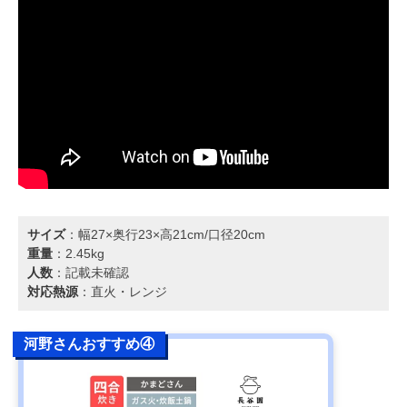
サイズ
：幅27×奥行23×高21cm/口径20cm
重量
：2.45kg
人数
：記載未確認
対応熱源
：直火・レンジ
河野さんおすすめ④