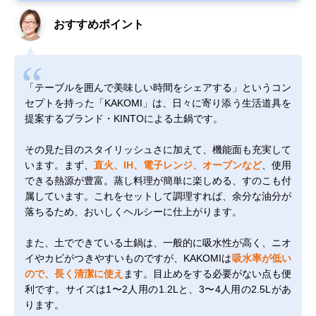
おすすめポイント
「テーブルを囲んで美味しい時間をシェアする」というコン
セプトを持った「KAKOMI」は、日々に寄り添う生活道具を
提案するブランド・KINTOによる土鍋です。
その見た目のスタイリッシュさに加えて、機能面も充実して
います。まず、
直火、IH、電子レンジ、オーブンなど
、使用
できる熱源が豊富。蒸し料理が簡単に楽しめる、すのこも付
属しています。これをセットして調理すれば、余分な油分が
落ちるため、おいしくヘルシーに仕上がります。
また、土でできている土鍋は、一般的に吸水性が高く、ニオ
イやカビがつきやすいものですが、KAKOMIは
吸水率が低い
ので、長く清潔に使え
ます。目止めをする必要がない点も便
利です。サイズは1〜2人用の1.2Lと、3〜4人用の2.5Lがあ
ります。