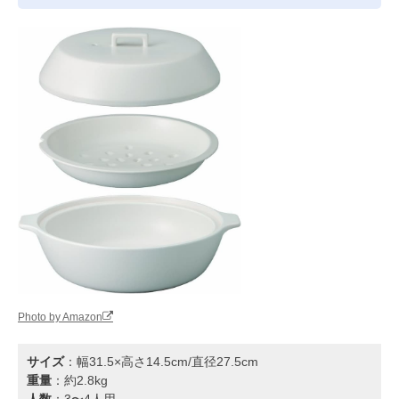
Photo by Amazon
サイズ
：幅31.5×高さ14.5cm/直径27.5cm
重量
：約2.8kg
人数
：3〜4人用