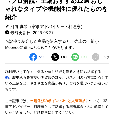
〈プロ解説〉土鍋おすすめ12選 おし
ゃれなタイプや機能性に優れたものを
紹介
河野 真希（家事アドバイザー・料理家）
最終更新日: 2026-03-27
※記事で紹介した商品を購入すると、売上の一部が
Moovooに還元されることがあります。
Share
Post
LINE
Copy
鍋料理だけでなく、炊飯や蒸し料理を作るときにも活躍する
土
鍋
。歴史ある萬古焼や伊賀焼のほか、ガスとIHの両方に対応して
いる土鍋など、さまざまな商品があり、どれを選ぶべきか迷いが
ちです。
この記事では、
土鍋選びのポイント3つと人気商品
について、
家
事アドバイザー・料理家として活躍する河野真希さん
に解説して
いただきました。ぜひ参考にしてください。