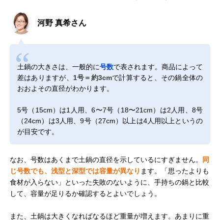
河野 真希さん
土鍋の大きさは、一般的に
号数
で表されます。商品によって
差はありますが、
1号＝約3cm
で計算すると、その鍋全体の
おおよその直径がわかります。
5号（15cm）は1人用、6〜7号（18〜21cm）は2人用、8号
（24cm）は3人用、9号（27cm）以上は4人用以上というの
が目安です。
なお、号数はあくまで土鍋の直径を示しているにすぎません。
同
じ号数でも、浅型と深型では容量が異なり
ます。「思ったよりも
食材が入らない」といった失敗のないように、手持ちの鍋と比較
して、容量が足りるか確認するとよいでしょう。
また、土鍋は大きくなればなるほど重量が増えます。あまりに重