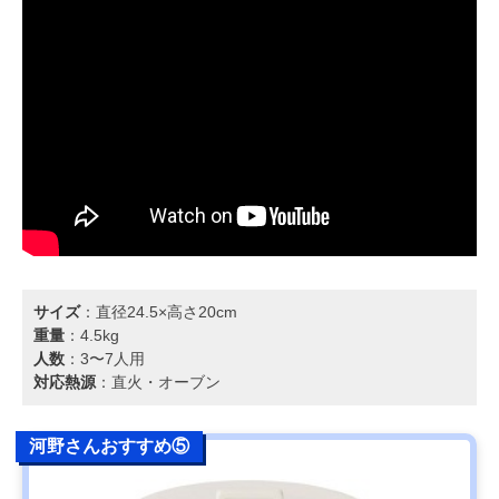
サイズ
：直径24.5×高さ20cm
重量
：4.5kg
人数
：3〜7人用
対応熱源
：直火・オーブン
河野さんおすすめ⑤