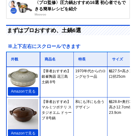
〈プロ監修〉圧力鍋おすすめ16選 初心者でもで
きる簡単レシピを紹介
Moovoo
まずはプロおすすめ、土鍋6選
※上下左右にスクロールできます
外観
商品名
特長
サイズ
【筆者おすすめ】
1970年代からのロ
幅27.5×高さ14c
銀峯陶器 花三島
ングセラー品
口径25cm
土鍋 8号
Amazonで見る
【筆者おすすめ】
和にも洋にも合う
幅28.8×奥行23.
マルミツポテリ ス
デザイン
高さ12.7cm/口
タジオエム ドゥー
23.9cm
ブ 8号鍋
Amazonで見る