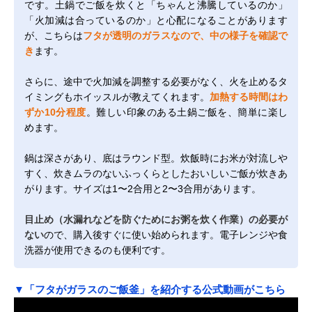
です。土鍋でご飯を炊くと「ちゃんと沸騰しているのか」
「火加減は合っているのか」と心配になることがあります
が、こちらは
フタが透明のガラスなので、中の様子を確認で
き
ます。
さらに、途中で火加減を調整する必要がなく、火を止めるタ
イミングもホイッスルが教えてくれます。
加熱する時間はわ
ずか10分程度
。難しい印象のある土鍋ご飯を、簡単に楽し
めます。
鍋は深さがあり、底はラウンド型。炊飯時にお米が対流しや
すく、炊きムラのないふっくらとしたおいしいご飯が炊きあ
がります。サイズは1〜2合用と2〜3合用があります。
目止め（水漏れなどを防ぐためにお粥を炊く作業）の必要が
ない
ので、購入後すぐに使い始められます。電子レンジや食
洗器が使用できるのも便利です。
▼「フタがガラスのご飯釜」を紹介する公式動画がこちら