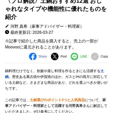
〈プロ解説〉土鍋おすすめ12選 おし
ゃれなタイプや機能性に優れたものを
紹介
河野 真希（家事アドバイザー・料理家）
最終更新日: 2026-03-27
※記事で紹介した商品を購入すると、売上の一部が
Moovooに還元されることがあります。
Share
Post
LINE
Copy
鍋料理だけでなく、炊飯や蒸し料理を作るときにも活躍する
土
鍋
。歴史ある萬古焼や伊賀焼のほか、ガスとIHの両方に対応して
いる土鍋など、さまざまな商品があり、どれを選ぶべきか迷いが
ちです。
この記事では、
土鍋選びのポイント3つと人気商品
について、
家
事アドバイザー・料理家として活躍する河野真希さん
に解説して
いただきました。ぜひ参考にしてください。