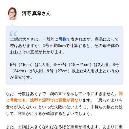
河野 真希さん
土鍋の大きさは、一般的に
号数
で表されます。商品によって
差はありますが、
1号＝約3cm
で計算すると、その鍋全体の
おおよその直径がわかります。
5号（15cm）は1人用、6〜7号（18〜21cm）は2人用、8号
（24cm）は3人用、9号（27cm）以上は4人用以上というの
が目安です。
なお、号数はあくまで土鍋の直径を示しているにすぎません。
同
じ号数でも、浅型と深型では容量が異なり
ます。「思ったよりも
食材が入らない」といった失敗のないように、手持ちの鍋と比較
して、容量が足りるか確認するとよいでしょう。
また、土鍋は大きくなればなるほど重量が増えます。あまりに重