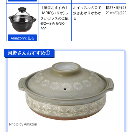
【筆者おすすめ】
ホイッスルの音で
幅27×奥行23×
HARIO(ハリオ) フ
炊きあがりがわか
21cm/口径20cm
タがガラスのご飯
る
釜2〜3合 GNR-
200
Amazonで見る
【筆者おすすめ】
熱をしっかり蓄え
直径24.5×高さ
楽天市場で見る
河野さんおすすめ①
長谷園 かまどさん
て、緩やかに伝え
20cm
四合炊き ACT-04
る
【筆者おすすめ】
IHやオーブンなど
幅31.5×高さ
Amazonで見る
キントー(KINTO)
さまざまな熱源に
14.5cm/直径
KAKOMI IH土鍋
対応
27.5cm
2.5L
【筆者おすすめ】
家庭で気軽に使え
幅29.2×高さ
Amazonで見る
ミヤザキ食器
る軽い土鍋
9.5cm/口径24.5
M.STYLE Karl(カ
ール) IH軽量土鍋8
号 KAL0308
Photo by Amazon