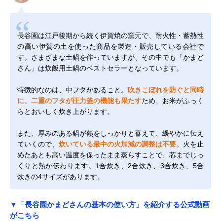
長谷園は江戸後期から続く伊賀焼の窯元で、耐火性・蓄熱性
の高い伊賀の土を使った商品を製造・販売している会社で
す。さまざまな土鍋を作っていますが、その中でも「かまど
さん」は炊飯用土鍋のベストセラーとなっています。
特徴的なのは、中フタがあること。
吹きこぼれを防ぐと同時
に、二重のフタが圧力釜の機能も果たす
ため、お米がふっく
らとおいしく炊き上がります。
また、厚みのある鍋が熱をしっかりと蓄えて、緩やかに伝え
ていくので、
炊いている最中の火加減の調整は不要
。火を止
めたあとも高い温度を保ったまま蒸らすことで、芯までじっ
くりと熱が伝わります。1合炊き、2合炊き、3合炊き、5合
炊きの4サイズがあります。
▼「長谷園かまどさんの基本の使い方」を紹介する公式動画
がこちら