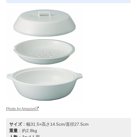
Photo by Amazon
サイズ
：幅31.5×高さ14.5cm/直径27.5cm
重量
：約2.8kg
人数
：3〜4人用