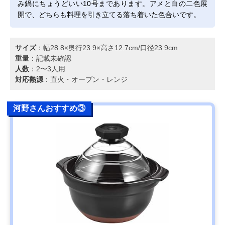
み鍋にちょうどいい10号まであります。アメと白の二色展
開で、どちらも料理を引き立てる落ち着いた色合いです。
サイズ
：幅28.8×奥行23.9×高さ12.7cm/口径23.9cm
重量
：記載未確認
人数
：2〜3人用
対応熱源
：直火・オーブン・レンジ
河野さんおすすめ③