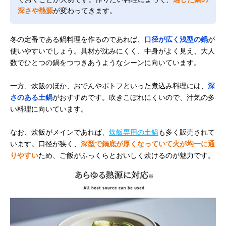
深さや熱源
が変わってきます。
冬の定番である鍋料理を作るのであれば、
口径が広く浅型の鍋
が
使いやすいでしょう。具材が沈みにくく、中身がよく見え、大人
数でひとつの鍋をつつきあうようなシーンに向いています。
一方、炊飯のほか、おでんやポトフといった煮込み料理には、
深
さのある土鍋
がおすすめです。吹きこぼれにくいので、汁気の多
い料理に向いています。
なお、炊飯がメインであれば、
炊飯専用の土鍋
も多く販売されて
います。口径が狭く、
深型で鍋底が厚くなっていて火が均一に通
りやすい
ため、ご飯がふっくらとおいしく炊けるのが魅力です。