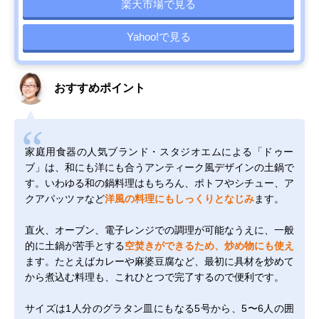
楽天市場で見る
Yahoo!で見る
おすすめポイント
家庭用食器の人気ブランド・スタジオエムによる「ドゥー
ブ」は、和にも洋にも合うアンティーク風デザインの土鍋で
す。いわゆる和の鍋料理はもちろん、ポトフやシチュー、ア
クアパッツァなど
洋風の料理にもしっくりとなじみ
ます。
直火、オーブン、電子レンジでの調理が可能なうえに、一般
的に土鍋が苦手とする
空焚きができるため、炒め物にも使え
ます。たとえばカレーや麻婆豆腐など、最初に具材を炒めて
から煮込む料理も、これひとつで完了するので便利です。
サイズは1人分のグラタン皿にもなる5号から、5〜6人の囲