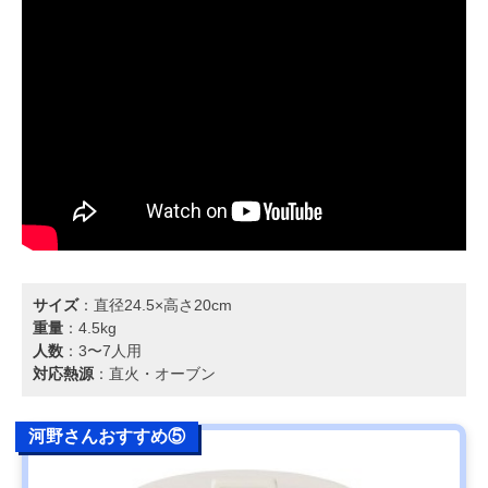
サイズ
：直径24.5×高さ20cm
重量
：4.5kg
人数
：3〜7人用
対応熱源
：直火・オーブン
河野さんおすすめ⑤