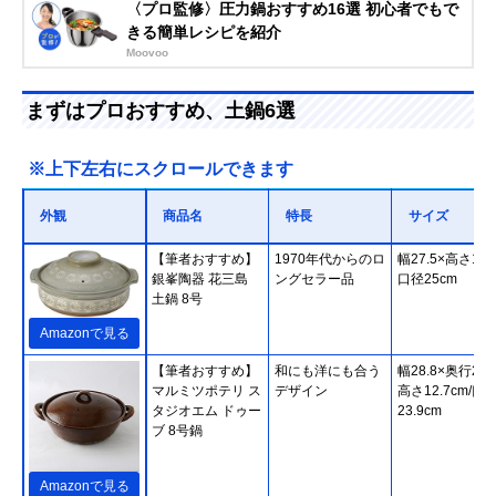
〈プロ監修〉圧力鍋おすすめ16選 初心者でもで
きる簡単レシピを紹介
Moovoo
まずはプロおすすめ、土鍋6選
※上下左右にスクロールできます
外観
商品名
特長
サイズ
【筆者おすすめ】
1970年代からのロ
幅27.5×高さ14c
銀峯陶器 花三島
ングセラー品
口径25cm
土鍋 8号
Amazonで見る
【筆者おすすめ】
和にも洋にも合う
幅28.8×奥行23.
マルミツポテリ ス
デザイン
高さ12.7cm/口
タジオエム ドゥー
23.9cm
ブ 8号鍋
Amazonで見る