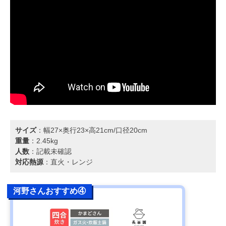
サイズ
：幅27×奥行23×高21cm/口径20cm
重量
：2.45kg
人数
：記載未確認
対応熱源
：直火・レンジ
河野さんおすすめ④