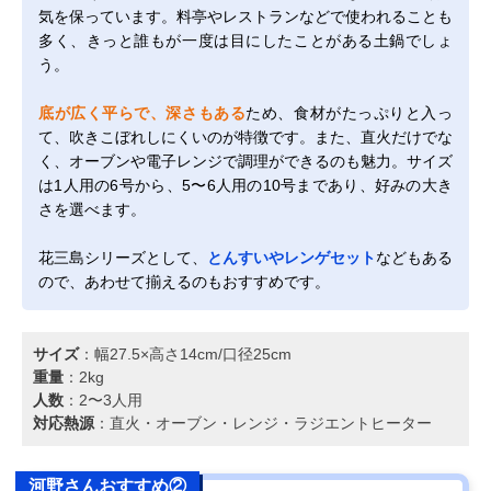
気を保っています。料亭やレストランなどで使われることも
多く、きっと誰もが一度は目にしたことがある土鍋でしょ
う。
底が広く平らで、深さもある
ため、食材がたっぷりと入っ
て、吹きこぼれしにくいのが特徴です。また、直火だけでな
く、オーブンや電子レンジで調理ができるのも魅力。サイズ
は1人用の6号から、5〜6人用の10号まであり、好みの大き
さを選べます。
花三島シリーズとして、
とんすいやレンゲセット
などもある
ので、あわせて揃えるのもおすすめです。
サイズ
：幅27.5×高さ14cm/口径25cm
重量
：2kg
人数
：2〜3人用
対応熱源
：直火・オーブン・レンジ・ラジエントヒーター
河野さんおすすめ②