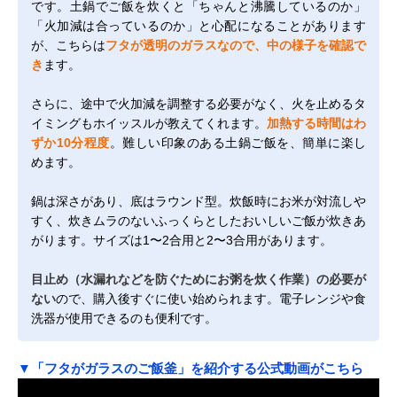
です。土鍋でご飯を炊くと「ちゃんと沸騰しているのか」
「火加減は合っているのか」と心配になることがあります
が、こちらは
フタが透明のガラスなので、中の様子を確認で
き
ます。
さらに、途中で火加減を調整する必要がなく、火を止めるタ
イミングもホイッスルが教えてくれます。
加熱する時間はわ
ずか10分程度
。難しい印象のある土鍋ご飯を、簡単に楽し
めます。
鍋は深さがあり、底はラウンド型。炊飯時にお米が対流しや
すく、炊きムラのないふっくらとしたおいしいご飯が炊きあ
がります。サイズは1〜2合用と2〜3合用があります。
目止め（水漏れなどを防ぐためにお粥を炊く作業）の必要が
ない
ので、購入後すぐに使い始められます。電子レンジや食
洗器が使用できるのも便利です。
▼「フタがガラスのご飯釜」を紹介する公式動画がこちら