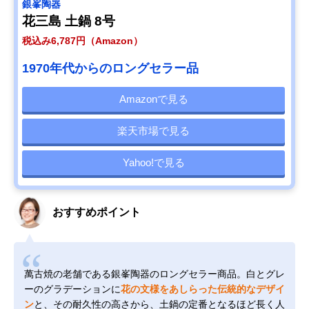
銀峯陶器
花三島 土鍋 8号
税込み6,787円（Amazon）
1970年代からのロングセラー品
Amazonで見る
楽天市場で見る
Yahoo!で見る
おすすめポイント
萬古焼の老舗である銀峯陶器のロングセラー商品。白とグレ
ーのグラデーションに
花の文様をあしらった伝統的なデザイ
ン
と、その耐久性の高さから、土鍋の定番となるほど長く人