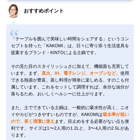
おすすめポイント
「テーブルを囲んで美味しい時間をシェアする」というコン
セプトを持った「KAKOMI」は、日々に寄り添う生活道具を
提案するブランド・KINTOによる土鍋です。
その見た目のスタイリッシュさに加えて、機能面も充実して
います。まず、
直火、IH、電子レンジ、オーブンなど
、使用
できる熱源が豊富。蒸し料理が簡単に楽しめる、すのこも付
属しています。これをセットして調理すれば、余分な油分が
落ちるため、おいしくヘルシーに仕上がります。
また、土でできている土鍋は、一般的に吸水性が高く、ニオ
イやカビがつきやすいものですが、KAKOMIは
吸水率が低い
ので、長く清潔に使え
ます。目止めをする必要がない点も便
利です。サイズは1〜2人用の1.2Lと、3〜4人用の2.5Lがあ
ります。