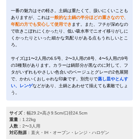
一番の魅力はその軽さ。土鍋は重たくて、扱いにくいことも
ありますが、これは
一般的な土鍋の半分ほどの重さなので、
年配の方でも安心して使用でき
ます。また、フチが深めなの
で吹きこぼれにくかったり、低い吸水率でニオイ移りがしに
くかったりといった細かな気配りがある点もうれしいとこ
ろ。
サイズは1〜2人用の6.5号、2〜3人用の8号、4〜5人用の9号
の3種類があります。カラーは鍋部分が黒なのに対して、フ
タがいずれもやさしい色合いのベージュとグレーの2色展開
で、かわいくおしゃれな印象です。別売りで
蒸し皿やとんす
い、レンゲ
などがあり、土鍋とあわせて揃えても素敵でしょ
う。
サイズ
：幅29.2×高さ9.5cm/口径24.5cm
重量
：1.22kg
人数
：2〜3人用
対応熱源
：直火・IH・オーブン・レンジ・ハロゲン