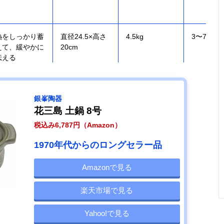
熱をしっかり蓄
直径24.5×高さ
4.5kg
3〜7人用
えて、緩やかに
20cm
伝える
銀峯陶器
花三島 土鍋 8号
IHやオーブンな
幅31.5×高さ
約2.8kg
3〜4人用
税込み6,787円（Amazon）
どさまざまな熱
14.5cm/直径
源に対応
27.5cm
1970年代からのロングセラー品
Amazonで見る
家庭で気軽に使
幅29.2×高さ
1.22kg
2〜3人用
楽天市場で見る
える軽い土鍋
9.5cm/口径
24.5cm
Yahoo!で見る