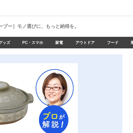
ーブー］
モノ選びに、もっと納得を。
グッズ
PC・スマホ
家電
アウトドア
フード