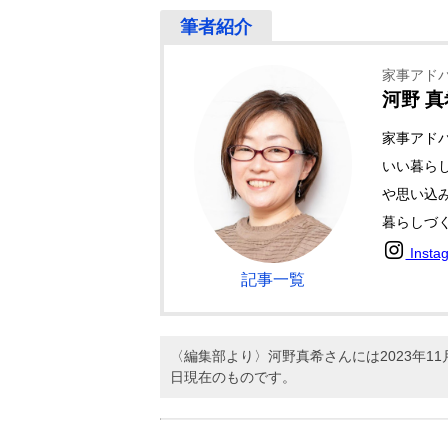
家事アド
河野 真
家事アド
いい暮ら
や思い込
暮らしづ
Insta
記事一覧
〈編集部より〉河野真希さんには2023年
日現在のものです。