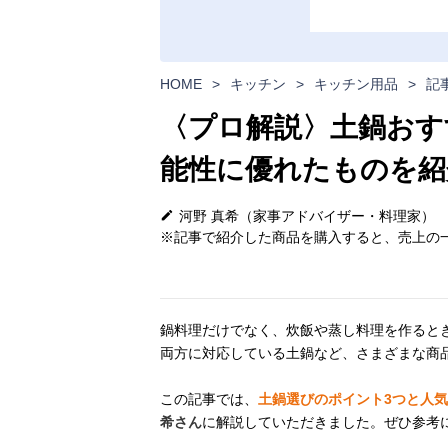
HOME
>
キッチン
>
キッチン用品
>
記
〈プロ解説〉土鍋おす
能性に優れたものを紹
河野 真希（家事アドバイザー・料理家）
※記事で紹介した商品を購入すると、売上の一
鍋料理だけでなく、炊飯や蒸し料理を作ると
両方に対応している土鍋など、さまざまな商
この記事では、
土鍋選びのポイント3つと人
希さん
に解説していただきました。ぜひ参考