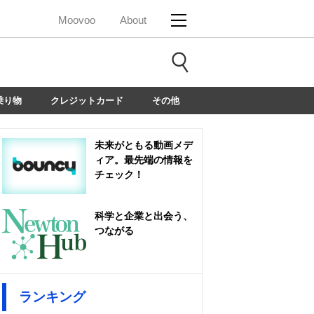
Moovoo
About
乗り物
クレジットカード
その他
未来がともる動画メデ
ィア。最先端の情報を
チェック！
科学と企業と出会う、
つながる
ランキング