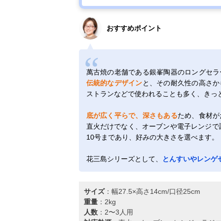
軽量土鍋8号
KAL0308
おすすめポイント
萬古焼の老舗である銀峯陶器のロングセラ
伝統的なデザイン
と、その耐久性の高さか
ストランなどで使われることも多く、きっ
底が広く平らで、深さもある
ため、食材が
直火だけでなく、オーブンや電子レンジで調
10号まであり、好みの大きさを選べます。
花三島シリーズとして、
とんすいやレンゲ
サイズ
：幅27.5×高さ14cm/口径25cm
重量
：2kg
人数
：2〜3人用