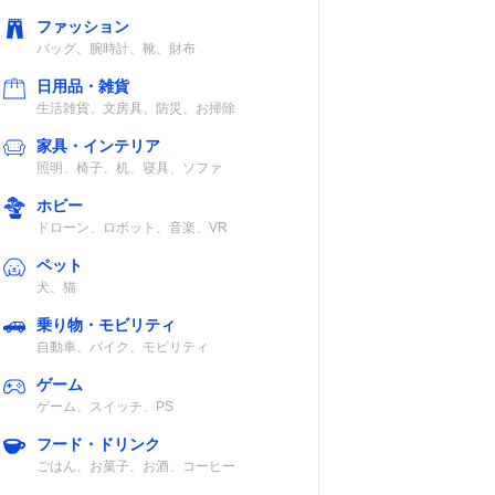
ファッション
対応熱源
バッグ、腕時計、靴、財布
日用品・雑貨
直火・オーブ
生活雑貨、文房具、防災、お掃除
ン・レンジ・ラ
ジエントヒータ
家具・インテリア
ー
照明、椅子、机、寝具、ソファ
ホビー
直火・オーブ
ドローン、ロボット、音楽、VR
ン・レンジ
ペット
犬、猫
乗り物・モビリティ
自動車、バイク、モビリティ
ゲーム
認
直火・レンジ
ゲーム、スイッチ、PS
フード・ドリンク
ごはん、お菓子、お酒、コーヒー