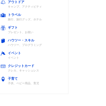
アウトドア
キャンプ、アクティビティ
トラベル
直火・オーブン
旅行、旅行グッズ、ホテル
ギフト
プレゼント、お祝い
ハウツー・スキル
ハウツー、プログラミング
イベント
直火・IH・オー
イベント
ブン・レンジ・
ハロゲンヒータ
クレジットカード
ー・ラジエント
クレカ、キャッシュレス
ヒーター
子育て
子供、ベビー用品、育児
直火・IH・オー
ブン・レンジ・
ハロゲン