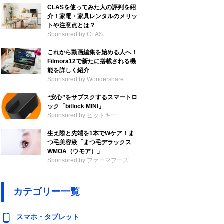
CLASを使ってみた人の評判を紹
介！家電・家具レンタルのメリッ
トや注意点とは？
Sponsored by CLAS
これから動画編集を始める人へ！
Filmora12で新たに搭載される機
能を詳しく紹介
Sponsored by Wondershare
“安心”をサブスクするスマートロ
ック「bitlock MINI」
Sponsored by ビットキー
生え際と先端を1本でWケア！ま
つ毛美容液「まつ毛デラックス
WMOA（ウモア）」
Sponsored by ファーマフーズ
カテゴリー一覧
スマホ・タブレット