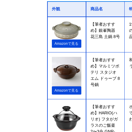
外観
商品名
【筆者おすす
め】銀峯陶器
花三島 土鍋 8号
Amazonで見る
【筆者おすす
め】マルミツポ
テリ スタジオ
エム ドゥーブ 8
号鍋
Amazonで見る
【筆者おすす
め】HARIO(ハ
リオ) フタがガ
ラスのご飯釜
2〜3合 GNR-