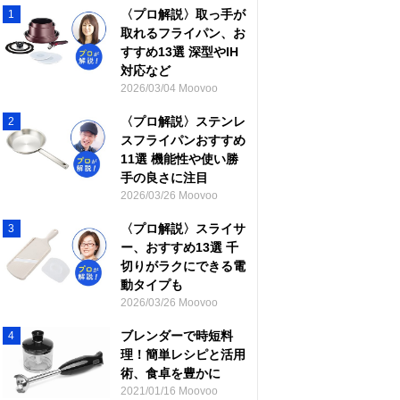
〈プロ解説〉取っ手が
1
取れるフライパン、お
すすめ13選 深型やIH
対応など
2026/03/04 Moovoo
〈プロ解説〉ステンレ
2
スフライパンおすすめ
11選 機能性や使い勝
手の良さに注目
2026/03/26 Moovoo
〈プロ解説〉スライサ
3
ー、おすすめ13選 千
切りがラクにできる電
動タイプも
2026/03/26 Moovoo
ブレンダーで時短料
4
理！簡単レシピと活用
術、食卓を豊かに
2021/01/16 Moovoo