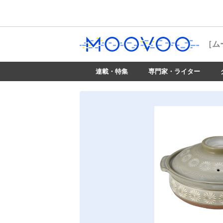
［ム
連載・特集
専門家・ライター