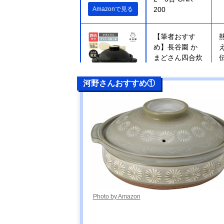
Amazonで見る
200
【筆者おすす
め】長谷園 か
まどさん四合炊
き ACT-04
河野さんおすすめ①
楽天市場で見る
【筆者おすす
Amazonで見る
め】キントー
(KINTO)
KAKOMI IH土鍋
2.5L
【筆者おすす
Amazonで見る
め】ミヤザキ食
Photo by Amazon
器 M.STYLE
Karl(カール) IH