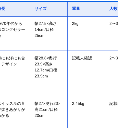
特長
サイズ
重量
人数
1970年代から
幅27.5×高さ
2kg
2〜3人用
のロングセラー
14cm/口径
品
25cm
和にも洋にも合
幅28.8×奥行
記載未確認
2〜3人用
うデザイン
23.9×高さ
12.7cm/口径
23.9cm
ホイッスルの音
幅27×奥行23×
2.45kg
記載未確
で炊きあがりが
高21cm/口径
わかる
20cm