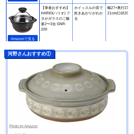
【筆者おすすめ】
ホイッスルの音で
幅27×奥行23×
HARIO(ハリオ) フ
炊きあがりがわか
21cm/口径20cm
タがガラスのご飯
る
釜2〜3合 GNR-
200
Amazonで見る
【筆者おすすめ】
熱をしっかり蓄え
直径24.5×高さ
楽天市場で見る
河野さんおすすめ①
長谷園 かまどさん
て、緩やかに伝え
20cm
四合炊き ACT-04
る
【筆者おすすめ】
IHやオーブンなど
幅31.5×高さ
Amazonで見る
キントー(KINTO)
さまざまな熱源に
14.5cm/直径
KAKOMI IH土鍋
対応
27.5cm
2.5L
【筆者おすすめ】
家庭で気軽に使え
幅29.2×高さ
Amazonで見る
ミヤザキ食器
る軽い土鍋
9.5cm/口径24.5
M.STYLE Karl(カ
ール) IH軽量土鍋8
号 KAL0308
Photo by Amazon