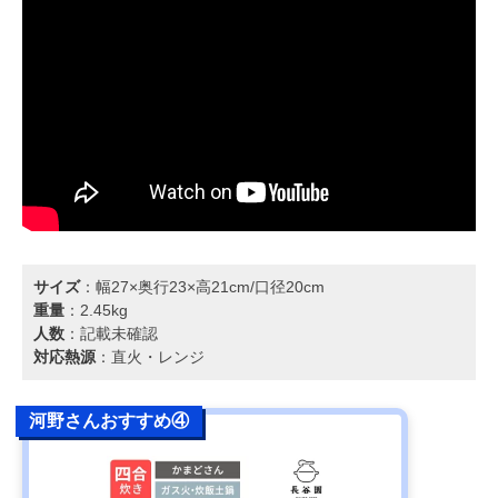
サイズ
：幅27×奥行23×高21cm/口径20cm
重量
：2.45kg
人数
：記載未確認
対応熱源
：直火・レンジ
河野さんおすすめ④