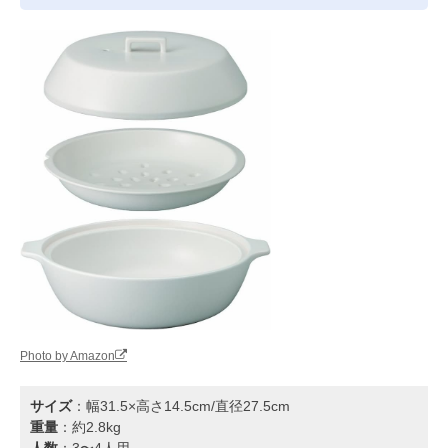
Photo by Amazon
サイズ
：幅31.5×高さ14.5cm/直径27.5cm
重量
：約2.8kg
人数
：3〜4人用