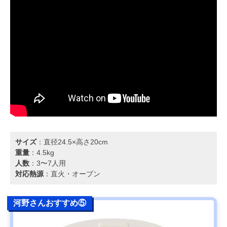
サイズ
：直径24.5×高さ20cm
重量
：4.5kg
人数
：3〜7人用
対応熱源
：直火・オーブン
河野さんおすすめ⑤