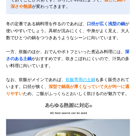
深さや熱源
が変わってきます。
冬の定番である鍋料理を作るのであれば、
口径が広く浅型の鍋
が
使いやすいでしょう。具材が沈みにくく、中身がよく見え、大人
数でひとつの鍋をつつきあうようなシーンに向いています。
一方、炊飯のほか、おでんやポトフといった煮込み料理には、
深
さのある土鍋
がおすすめです。吹きこぼれにくいので、汁気の多
い料理に向いています。
なお、炊飯がメインであれば、
炊飯専用の土鍋
も多く販売されて
います。口径が狭く、
深型で鍋底が厚くなっていて火が均一に通
りやすい
ため、ご飯がふっくらとおいしく炊けるのが魅力です。