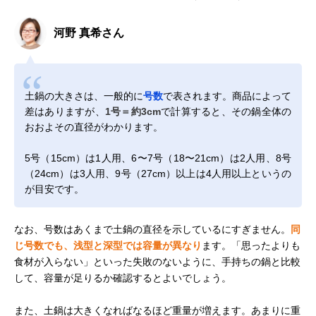
河野 真希さん
土鍋の大きさは、一般的に
号数
で表されます。商品によって
差はありますが、
1号＝約3cm
で計算すると、その鍋全体の
おおよその直径がわかります。
5号（15cm）は1人用、6〜7号（18〜21cm）は2人用、8号
（24cm）は3人用、9号（27cm）以上は4人用以上というの
が目安です。
なお、号数はあくまで土鍋の直径を示しているにすぎません。
同
じ号数でも、浅型と深型では容量が異なり
ます。「思ったよりも
食材が入らない」といった失敗のないように、手持ちの鍋と比較
して、容量が足りるか確認するとよいでしょう。
また、土鍋は大きくなればなるほど重量が増えます。あまりに重