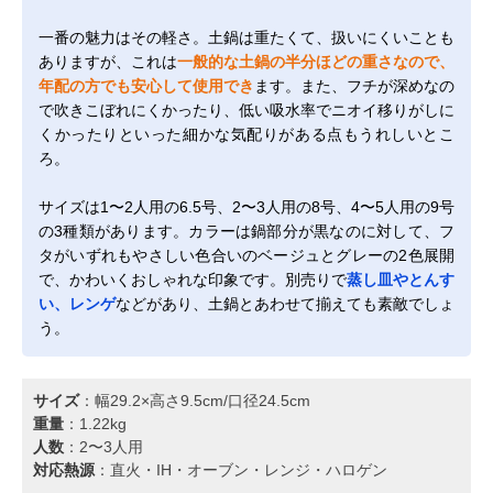
一番の魅力はその軽さ。土鍋は重たくて、扱いにくいことも
ありますが、これは
一般的な土鍋の半分ほどの重さなので、
年配の方でも安心して使用でき
ます。また、フチが深めなの
で吹きこぼれにくかったり、低い吸水率でニオイ移りがしに
くかったりといった細かな気配りがある点もうれしいとこ
ろ。
サイズは1〜2人用の6.5号、2〜3人用の8号、4〜5人用の9号
の3種類があります。カラーは鍋部分が黒なのに対して、フ
タがいずれもやさしい色合いのベージュとグレーの2色展開
で、かわいくおしゃれな印象です。別売りで
蒸し皿やとんす
い、レンゲ
などがあり、土鍋とあわせて揃えても素敵でしょ
う。
サイズ
：幅29.2×高さ9.5cm/口径24.5cm
重量
：1.22kg
人数
：2〜3人用
対応熱源
：直火・IH・オーブン・レンジ・ハロゲン