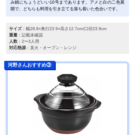
み鍋にちょうどいい10号まであります。アメと白の二色展
開で、どちらも料理を引き立てる落ち着いた色合いです。
サイズ
：幅28.8×奥行23.9×高さ12.7cm/口径23.9cm
重量
：記載未確認
人数
：2〜3人用
対応熱源
：直火・オーブン・レンジ
河野さんおすすめ③