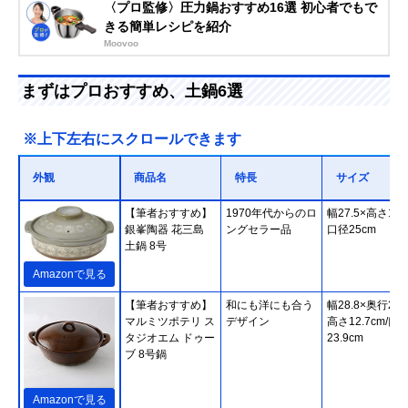
〈プロ監修〉圧力鍋おすすめ16選 初心者でもで
きる簡単レシピを紹介
Moovoo
まずはプロおすすめ、土鍋6選
※上下左右にスクロールできます
外観
商品名
特長
サイズ
【筆者おすすめ】
1970年代からのロ
幅27.5×高さ14c
銀峯陶器 花三島
ングセラー品
口径25cm
土鍋 8号
Amazonで見る
【筆者おすすめ】
和にも洋にも合う
幅28.8×奥行23.
マルミツポテリ ス
デザイン
高さ12.7cm/口
タジオエム ドゥー
23.9cm
ブ 8号鍋
Amazonで見る