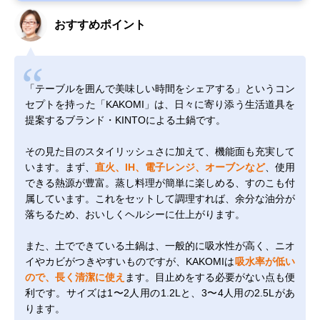
おすすめポイント
「テーブルを囲んで美味しい時間をシェアする」というコン
セプトを持った「KAKOMI」は、日々に寄り添う生活道具を
提案するブランド・KINTOによる土鍋です。
その見た目のスタイリッシュさに加えて、機能面も充実して
います。まず、
直火、IH、電子レンジ、オーブンなど
、使用
できる熱源が豊富。蒸し料理が簡単に楽しめる、すのこも付
属しています。これをセットして調理すれば、余分な油分が
落ちるため、おいしくヘルシーに仕上がります。
また、土でできている土鍋は、一般的に吸水性が高く、ニオ
イやカビがつきやすいものですが、KAKOMIは
吸水率が低い
ので、長く清潔に使え
ます。目止めをする必要がない点も便
利です。サイズは1〜2人用の1.2Lと、3〜4人用の2.5Lがあ
ります。