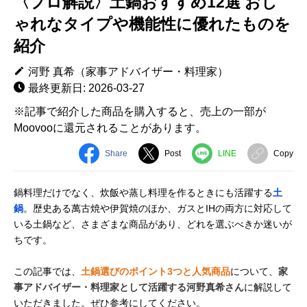
〈プロ解説〉土鍋おすすめ12選 おし
ゃれなタイプや機能性に優れたものを
紹介
河野 真希（家事アドバイザー・料理家）
最終更新日: 2026-03-27
※記事で紹介した商品を購入すると、売上の一部が
Moovooに還元されることがあります。
Share
Post
LINE
Copy
鍋料理だけでなく、炊飯や蒸し料理を作るときにも活躍する
土
鍋
。歴史ある萬古焼や伊賀焼のほか、ガスとIHの両方に対応して
いる土鍋など、さまざまな商品があり、どれを選ぶべきか迷いが
ちです。
この記事では、
土鍋選びのポイント3つと人気商品
について、
家
事アドバイザー・料理家として活躍する河野真希さん
に解説して
いただきました。ぜひ参考にしてください。