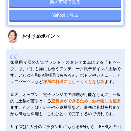
楽天市場で見る
Yahoo!で見る
おすすめポイント
家庭用食器の人気ブランド・スタジオエムによる「ドゥー
ブ」は、和にも洋にも合うアンティーク風デザインの土鍋で
す。いわゆる和の鍋料理はもちろん、ポトフやシチュー、ア
クアパッツァなど
洋風の料理にもしっくりとなじみ
ます。
直火、オーブン、電子レンジでの調理が可能なうえに、一般
的に土鍋が苦手とする
空焚きができるため、炒め物にも使え
ます。たとえばカレーや麻婆豆腐など、最初に具材を炒めて
から煮込む料理も、これひとつで完了するので便利です。
サイズは1人分のグラタン皿にもなる5号から、5〜6人の囲