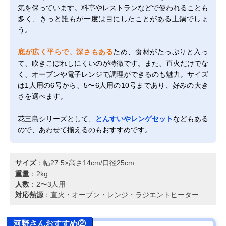
気を保っています。料亭やレストランなどで使われることも
多く、きっと誰もが一度は目にしたことがある土鍋でしょ
う。
底が広く平らで、深さもある
ため、食材がたっぷりと入っ
て、吹きこぼれしにくいのが特徴です。また、直火だけでな
く、オーブンや電子レンジで調理ができるのも魅力。サイズ
は1人用の6号から、5〜6人用の10号まであり、好みの大き
さを選べます。
花三島シリーズとして、
とんすいやレンゲセット
などもある
ので、あわせて揃えるのもおすすめです。
サイズ
：幅27.5×高さ14cm/口径25cm
重量
：2kg
人数
：2〜3人用
対応熱源
：直火・オーブン・レンジ・ラジエントヒーター
河野さんおすすめ②