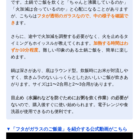
です。土鍋でご飯を炊くと「ちゃんと沸騰しているのか」
「火加減は合っているのか」と心配になることがあります
が、こちらは
フタが透明のガラスなので、中の様子を確認で
き
ます。
さらに、途中で火加減を調整する必要がなく、火を止めるタ
イミングもホイッスルが教えてくれます。
加熱する時間はわ
ずか10分程度
。難しい印象のある土鍋ご飯を、簡単に楽し
めます。
鍋は深さがあり、底はラウンド型。炊飯時にお米が対流しや
すく、炊きムラのないふっくらとしたおいしいご飯が炊きあ
がります。サイズは1〜2合用と2〜3合用があります。
目止め（水漏れなどを防ぐためにお粥を炊く作業）の必要が
ない
ので、購入後すぐに使い始められます。電子レンジや食
洗器が使用できるのも便利です。
▼「フタがガラスのご飯釜」を紹介する公式動画がこちら