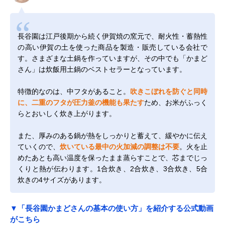
長谷園は江戸後期から続く伊賀焼の窯元で、耐火性・蓄熱性
の高い伊賀の土を使った商品を製造・販売している会社で
す。さまざまな土鍋を作っていますが、その中でも「かまど
さん」は炊飯用土鍋のベストセラーとなっています。
特徴的なのは、中フタがあること。
吹きこぼれを防ぐと同時
に、二重のフタが圧力釜の機能も果たす
ため、お米がふっく
らとおいしく炊き上がります。
また、厚みのある鍋が熱をしっかりと蓄えて、緩やかに伝え
ていくので、
炊いている最中の火加減の調整は不要
。火を止
めたあとも高い温度を保ったまま蒸らすことで、芯までじっ
くりと熱が伝わります。1合炊き、2合炊き、3合炊き、5合
炊きの4サイズがあります。
▼「長谷園かまどさんの基本の使い方」を紹介する公式動画
がこちら