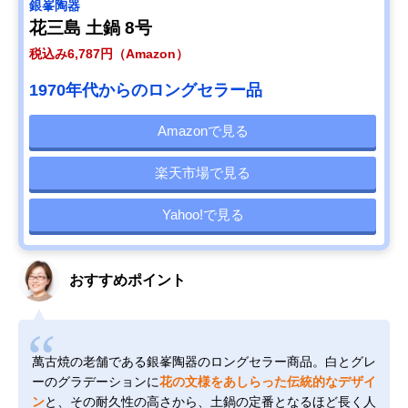
銀峯陶器
花三島 土鍋 8号
税込み6,787円（Amazon）
1970年代からのロングセラー品
Amazonで見る
楽天市場で見る
Yahoo!で見る
おすすめポイント
萬古焼の老舗である銀峯陶器のロングセラー商品。白とグレ
ーのグラデーションに
花の文様をあしらった伝統的なデザイ
ン
と、その耐久性の高さから、土鍋の定番となるほど長く人