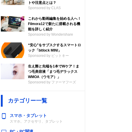
トや注意点とは？
Sponsored by CLAS
これから動画編集を始める人へ！
Filmora12で新たに搭載される機
能を詳しく紹介
Sponsored by Wondershare
“安心”をサブスクするスマートロ
ック「bitlock MINI」
Sponsored by ビットキー
生え際と先端を1本でWケア！ま
つ毛美容液「まつ毛デラックス
WMOA（ウモア）」
Sponsored by ファーマフーズ
カテゴリー一覧
スマホ・タブレット
スマホ、アクセサリ、タブレット
PC・PC関連