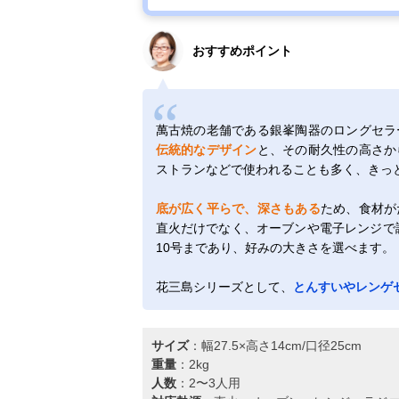
軽量土鍋8号
KAL0308
おすすめポイント
萬古焼の老舗である銀峯陶器のロングセラ
伝統的なデザイン
と、その耐久性の高さか
ストランなどで使われることも多く、きっ
底が広く平らで、深さもある
ため、食材が
直火だけでなく、オーブンや電子レンジで調
10号まであり、好みの大きさを選べます。
花三島シリーズとして、
とんすいやレンゲ
サイズ
：幅27.5×高さ14cm/口径25cm
重量
：2kg
人数
：2〜3人用