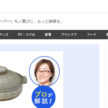
ーブー］
モノ選びに、もっと納得を。
グッズ
PC・スマホ
家電
アウトドア
フード