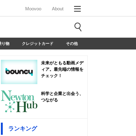
Moovoo
About
乗り物
クレジットカード
その他
未来がともる動画メデ
ィア。最先端の情報を
チェック！
科学と企業と出会う、
つながる
ランキング