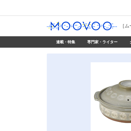
［ム
連載・特集
専門家・ライター