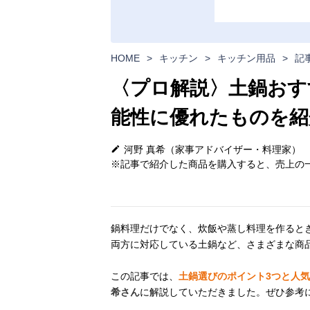
HOME
>
キッチン
>
キッチン用品
>
記
〈プロ解説〉土鍋おす
能性に優れたものを紹
河野 真希（家事アドバイザー・料理家）
※記事で紹介した商品を購入すると、売上の一
鍋料理だけでなく、炊飯や蒸し料理を作ると
両方に対応している土鍋など、さまざまな商
この記事では、
土鍋選びのポイント3つと人
希さん
に解説していただきました。ぜひ参考