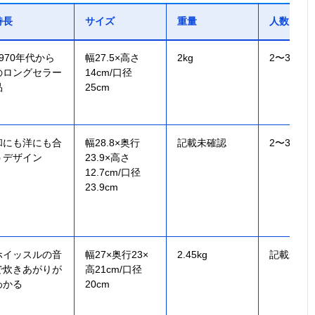
特長
サイズ
重量
人数
1970年代から
幅27.5×高さ
2kg
2〜3人用
のロングセラー
14cm/口径
品
25cm
和にも洋にも合
幅28.8×奥行
記載未確認
2〜3人用
うデザイン
23.9×高さ
12.7cm/口径
23.9cm
ホイッスルの音
幅27×奥行23×
2.45kg
記載未確
で炊きあがりが
高21cm/口径
わかる
20cm