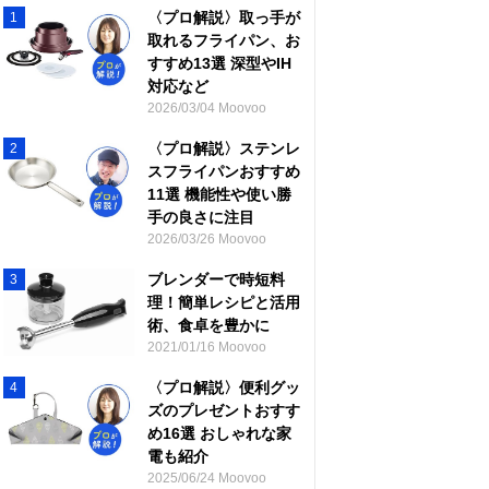
〈プロ解説〉取っ手が
1
取れるフライパン、お
すすめ13選 深型やIH
対応など
2026/03/04 Moovoo
〈プロ解説〉ステンレ
2
スフライパンおすすめ
11選 機能性や使い勝
手の良さに注目
2026/03/26 Moovoo
ブレンダーで時短料
3
理！簡単レシピと活用
術、食卓を豊かに
2021/01/16 Moovoo
〈プロ解説〉便利グッ
4
ズのプレゼントおすす
め16選 おしゃれな家
電も紹介
2025/06/24 Moovoo