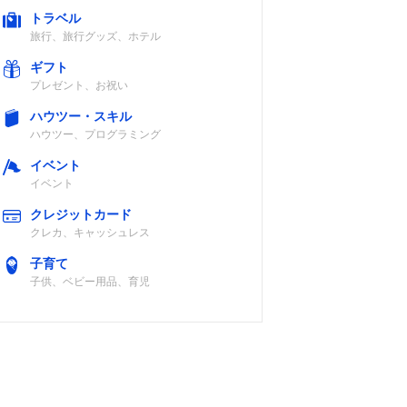
トラベル
旅行、旅行グッズ、ホテル
直火・オーブン
ギフト
プレゼント、お祝い
ハウツー・スキル
ハウツー、プログラミング
イベント
イベント
直火・IH・オー
クレジットカード
ブン・レンジ・
クレカ、キャッシュレス
ハロゲンヒータ
子育て
ー・ラジエント
子供、ベビー用品、育児
ヒーター
直火・IH・オー
ブン・レンジ・
ハロゲン