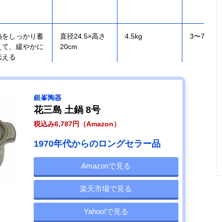
熱をしっかり蓄
直径24.5×高さ
4.5kg
3〜7人用
えて、緩やかに
20cm
伝える
銀峯陶器
花三島 土鍋 8号
IHやオーブンな
幅31.5×高さ
約2.8kg
3〜4人用
税込み6,787円（Amazon）
どさまざまな熱
14.5cm/直径
源に対応
27.5cm
1970年代からのロングセラー品
Amazonで見る
家庭で気軽に使
幅29.2×高さ
1.22kg
2〜3人用
楽天市場で見る
える軽い土鍋
9.5cm/口径
24.5cm
Yahoo!で見る