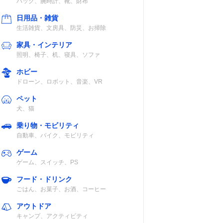
バッグ、腕時計、靴、財布
対応熱源
日用品・雑貨
生活雑貨、文房具、防災、お掃除
直火・オーブ
家具・インテリア
ン・レンジ・ラ
照明、椅子、机、寝具、ソファ
ジエントヒータ
ホビー
ー
ドローン、ロボット、音楽、VR
ペット
直火・オーブ
犬、猫
ン・レンジ
乗り物・モビリティ
自動車、バイク、モビリティ
ゲーム
ゲーム、スイッチ、PS
フード・ドリンク
認
直火・レンジ
ごはん、お菓子、お酒、コーヒー
アウトドア
キャンプ、アクティビティ