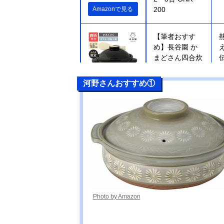
Amazonで見る
200
【筆者おすす
め】長谷園 か
まどさん四合炊
き ACT-04
河野さんおすすめ①
楽天市場で見る
【筆者おすす
Amazonで見る
め】キントー
(KINTO)
KAKOMI IH土鍋
2.5L
【筆者おすす
Amazonで見る
め】ミヤザキ食
Photo by Amazon
器 M.STYLE
Karl(カール) IH