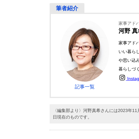
家事アド
河野 真
家事アド
いい暮ら
や思い込
暮らしづ
Insta
記事一覧
〈編集部より〉河野真希さんには2023年
日現在のものです。