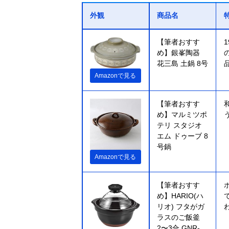
外観
商品名
【筆者おすす
め】銀峯陶器
花三島 土鍋 8号
Amazonで見る
【筆者おすす
め】マルミツポ
テリ スタジオ
エム ドゥーブ 8
号鍋
Amazonで見る
【筆者おすす
め】HARIO(ハ
リオ) フタがガ
ラスのご飯釜
2〜3合 GNR-