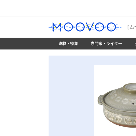
［ム
連載・特集
専門家・ライター