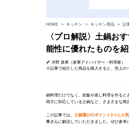
HOME
>
キッチン
>
キッチン用品
>
記
〈プロ解説〉土鍋おす
能性に優れたものを紹
河野 真希（家事アドバイザー・料理家）
※記事で紹介した商品を購入すると、売上の一
鍋料理だけでなく、炊飯や蒸し料理を作ると
両方に対応している土鍋など、さまざまな商
この記事では、
土鍋選びのポイント3つと人
希さん
に解説していただきました。ぜひ参考