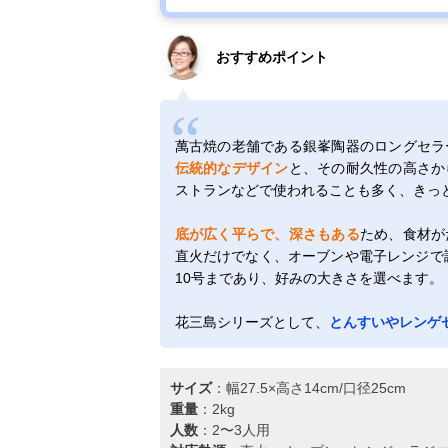
軽量土鍋8号
KAL0308
おすすめポイント
萬古焼の老舗である銀峯陶器のロングセラ
伝統的なデザイン
と、その耐久性の高さか
ストランなどで使われることも多く、きっ
底が広く平らで、深さもある
ため、食材が
直火だけでなく、オーブンや電子レンジで調
10号まであり、好みの大きさを選べます。
花三島シリーズとして、
とんすいやレンゲ
サイズ
：幅27.5×高さ14cm/口径25cm
重量
：2kg
人数
：2〜3人用