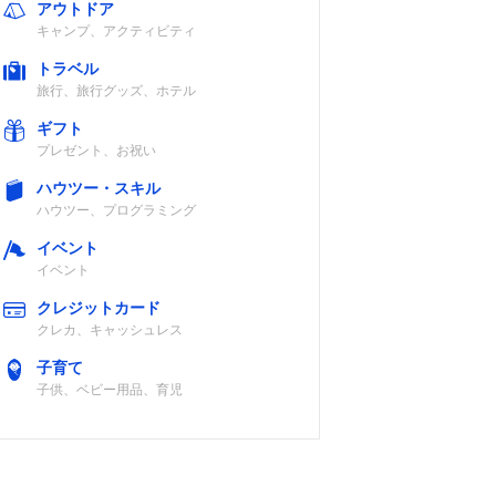
アウトドア
キャンプ、アクティビティ
トラベル
直火・オーブン
旅行、旅行グッズ、ホテル
ギフト
プレゼント、お祝い
ハウツー・スキル
ハウツー、プログラミング
イベント
直火・IH・オー
イベント
ブン・レンジ・
ハロゲンヒータ
クレジットカード
ー・ラジエント
クレカ、キャッシュレス
ヒーター
子育て
子供、ベビー用品、育児
直火・IH・オー
ブン・レンジ・
ハロゲン