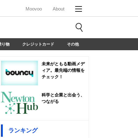
Moovoo
About
乗り物
クレジットカード
その他
未来がともる動画メデ
ィア。最先端の情報を
チェック！
科学と企業と出会う、
つながる
ランキング