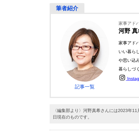
家事アド
河野 真
家事アド
いい暮ら
や思い込
暮らしづ
Insta
記事一覧
〈編集部より〉河野真希さんには2023年
日現在のものです。