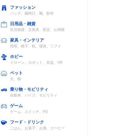
ファッション
対応熱源
バッグ、腕時計、靴、財布
日用品・雑貨
直火・オーブ
生活雑貨、文房具、防災、お掃除
ン・レンジ・ラ
ジエントヒータ
家具・インテリア
ー
照明、椅子、机、寝具、ソファ
ホビー
直火・オーブ
ドローン、ロボット、音楽、VR
ン・レンジ
ペット
犬、猫
乗り物・モビリティ
自動車、バイク、モビリティ
ゲーム
認
直火・レンジ
ゲーム、スイッチ、PS
フード・ドリンク
ごはん、お菓子、お酒、コーヒー