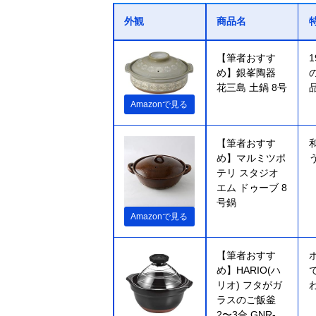
外観
商品名
【筆者おすす
め】銀峯陶器
花三島 土鍋 8号
Amazonで見る
【筆者おすす
め】マルミツポ
テリ スタジオ
エム ドゥーブ 8
号鍋
Amazonで見る
【筆者おすす
め】HARIO(ハ
リオ) フタがガ
ラスのご飯釜
2〜3合 GNR-