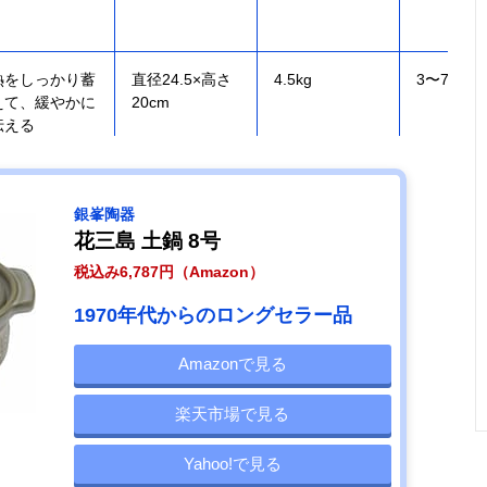
熱をしっかり蓄
直径24.5×高さ
4.5kg
3〜7人用
えて、緩やかに
20cm
伝える
銀峯陶器
花三島 土鍋 8号
IHやオーブンな
幅31.5×高さ
約2.8kg
3〜4人用
税込み6,787円（Amazon）
どさまざまな熱
14.5cm/直径
源に対応
27.5cm
1970年代からのロングセラー品
Amazonで見る
家庭で気軽に使
幅29.2×高さ
1.22kg
2〜3人用
楽天市場で見る
える軽い土鍋
9.5cm/口径
24.5cm
Yahoo!で見る