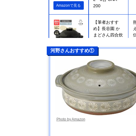
Amazonで見る
200
【筆者おすす
め】長谷園 か
まどさん四合炊
き ACT-04
河野さんおすすめ①
楽天市場で見る
【筆者おすす
Amazonで見る
め】キントー
(KINTO)
KAKOMI IH土鍋
2.5L
【筆者おすす
Amazonで見る
め】ミヤザキ食
Photo by Amazon
器 M.STYLE
Karl(カール) IH