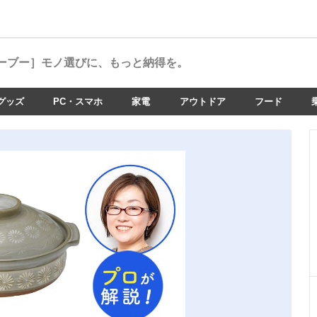
ーブー］
モノ選びに、もっと納得を。
グッズ
PC・スマホ
家電
アウトドア
フード