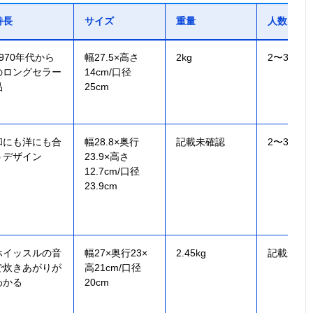
特長
サイズ
重量
人数
1970年代から
幅27.5×高さ
2kg
2〜3人用
のロングセラー
14cm/口径
品
25cm
和にも洋にも合
幅28.8×奥行
記載未確認
2〜3人用
うデザイン
23.9×高さ
12.7cm/口径
23.9cm
ホイッスルの音
幅27×奥行23×
2.45kg
記載未確
で炊きあがりが
高21cm/口径
わかる
20cm