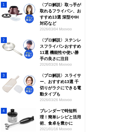
〈プロ解説〉取っ手が
1
取れるフライパン、お
すすめ13選 深型やIH
対応など
2026/03/04 Moovoo
〈プロ解説〉ステンレ
2
スフライパンおすすめ
11選 機能性や使い勝
手の良さに注目
2026/03/26 Moovoo
〈プロ解説〉スライサ
3
ー、おすすめ13選 千
切りがラクにできる電
動タイプも
2026/03/26 Moovoo
ブレンダーで時短料
4
理！簡単レシピと活用
術、食卓を豊かに
2021/01/16 Moovoo