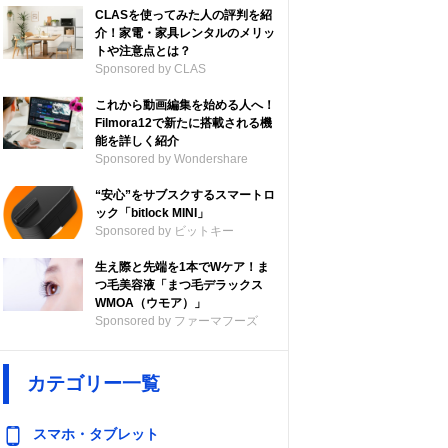
CLASを使ってみた人の評判を紹
介！家電・家具レンタルのメリッ
トや注意点とは？
Sponsored by CLAS
これから動画編集を始める人へ！
Filmora12で新たに搭載される機
能を詳しく紹介
Sponsored by Wondershare
“安心”をサブスクするスマートロ
ック「bitlock MINI」
Sponsored by ビットキー
生え際と先端を1本でWケア！ま
つ毛美容液「まつ毛デラックス
WMOA（ウモア）」
Sponsored by ファーマフーズ
カテゴリー一覧
スマホ・タブレット