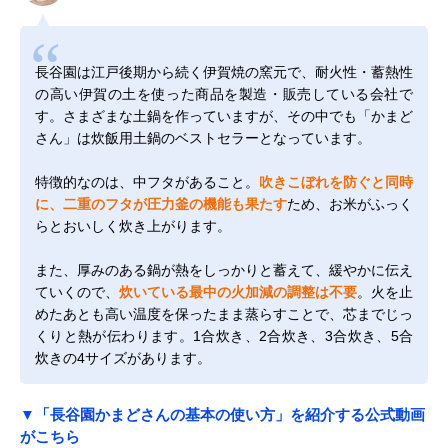
長谷園は江戸後期から続く伊賀焼の窯元で、耐火性・蓄熱性
の高い伊賀の土を使った商品を製造・販売している会社で
す。さまざまな土鍋を作っていますが、その中でも「かまど
さん」は炊飯用土鍋のベストセラーとなっています。
特徴的なのは、中フタがあること。
吹きこぼれを防ぐと同時
に、二重のフタが圧力釜の機能も果たす
ため、お米がふっく
らとおいしく炊き上がります。
また、厚みのある鍋が熱をしっかりと蓄えて、緩やかに伝え
ていくので、
炊いている最中の火加減の調整は不要
。火を止
めたあとも高い温度を保ったまま蒸らすことで、芯までじっ
くりと熱が伝わります。1合炊き、2合炊き、3合炊き、5合
炊きの4サイズがあります。
▼「長谷園かまどさんの基本の使い方」を紹介する公式動画
がこちら