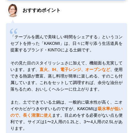
おすすめポイント
「テーブルを囲んで美味しい時間をシェアする」というコン
セプトを持った「KAKOMI」は、日々に寄り添う生活道具を
提案するブランド・KINTOによる土鍋です。
その見た目のスタイリッシュさに加えて、機能面も充実して
います。まず、
直火、IH、電子レンジ、オーブンなど
、使用
できる熱源が豊富。蒸し料理が簡単に楽しめる、すのこも付
属しています。これをセットして調理すれば、余分な油分が
落ちるため、おいしくヘルシーに仕上がります。
また、土でできている土鍋は、一般的に吸水性が高く、ニオ
イやカビがつきやすいものですが、KAKOMIは
吸水率が低い
ので、長く清潔に使え
ます。目止めをする必要がない点も便
利です。サイズは1〜2人用の1.2Lと、3〜4人用の2.5Lがあ
ります。