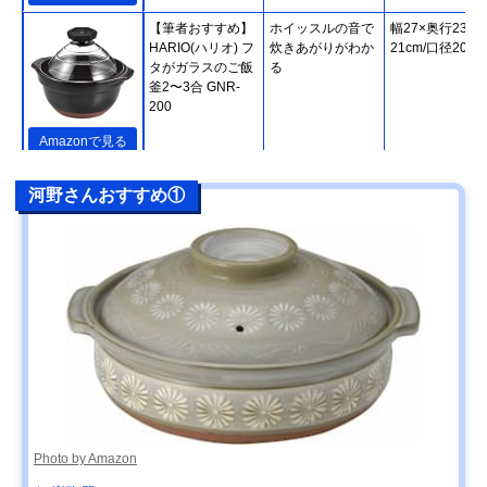
【筆者おすすめ】
ホイッスルの音で
幅27×奥行23×
HARIO(ハリオ) フ
炊きあがりがわか
21cm/口径20cm
タがガラスのご飯
る
釜2〜3合 GNR-
200
Amazonで見る
【筆者おすすめ】
熱をしっかり蓄え
直径24.5×高さ
楽天市場で見る
河野さんおすすめ①
長谷園 かまどさん
て、緩やかに伝え
20cm
四合炊き ACT-04
る
【筆者おすすめ】
IHやオーブンなど
幅31.5×高さ
Amazonで見る
キントー(KINTO)
さまざまな熱源に
14.5cm/直径
KAKOMI IH土鍋
対応
27.5cm
2.5L
【筆者おすすめ】
家庭で気軽に使え
幅29.2×高さ
Amazonで見る
ミヤザキ食器
る軽い土鍋
9.5cm/口径24.5
M.STYLE Karl(カ
ール) IH軽量土鍋8
号 KAL0308
Photo by Amazon