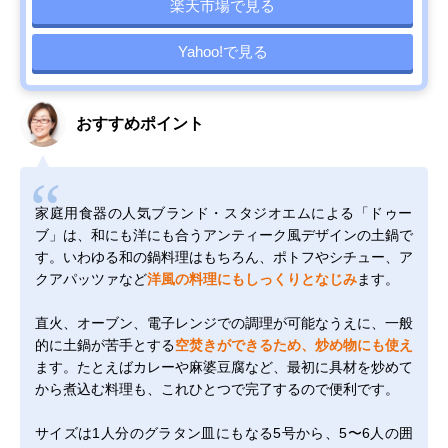
楽天市場で見る
Yahoo!で見る
おすすめポイント
家庭用食器の人気ブランド・スタジオエムによる「ドゥー
ブ」は、和にも洋にも合うアンティーク風デザインの土鍋で
す。いわゆる和の鍋料理はもちろん、ポトフやシチュー、ア
クアパッツァなど
洋風の料理にもしっくりとなじみ
ます。
直火、オーブン、電子レンジでの調理が可能なうえに、一般
的に土鍋が苦手とする
空焚きができるため、炒め物にも使え
ます。たとえばカレーや麻婆豆腐など、最初に具材を炒めて
から煮込む料理も、これひとつで完了するので便利です。
サイズは1人分のグラタン皿にもなる5号から、5〜6人の囲