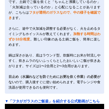
です。土鍋でご飯を炊くと「ちゃんと沸騰しているのか」
「火加減は合っているのか」と心配になることがあります
が、こちらは
フタが透明のガラスなので、中の様子を確認で
き
ます。
さらに、途中で火加減を調整する必要がなく、火を止めるタ
イミングもホイッスルが教えてくれます。
加熱する時間はわ
ずか10分程度
。難しい印象のある土鍋ご飯を、簡単に楽し
めます。
鍋は深さがあり、底はラウンド型。炊飯時にお米が対流しや
すく、炊きムラのないふっくらとしたおいしいご飯が炊きあ
がります。サイズは1〜2合用と2〜3合用があります。
目止め（水漏れなどを防ぐためにお粥を炊く作業）の必要が
ない
ので、購入後すぐに使い始められます。電子レンジや食
洗器が使用できるのも便利です。
▼「フタがガラスのご飯釜」を紹介する公式動画がこちら