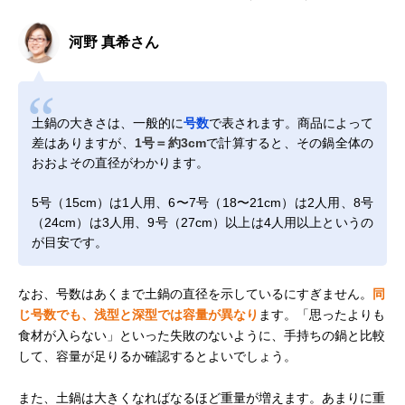
河野 真希さん
土鍋の大きさは、一般的に
号数
で表されます。商品によって
差はありますが、
1号＝約3cm
で計算すると、その鍋全体の
おおよその直径がわかります。
5号（15cm）は1人用、6〜7号（18〜21cm）は2人用、8号
（24cm）は3人用、9号（27cm）以上は4人用以上というの
が目安です。
なお、号数はあくまで土鍋の直径を示しているにすぎません。
同
じ号数でも、浅型と深型では容量が異なり
ます。「思ったよりも
食材が入らない」といった失敗のないように、手持ちの鍋と比較
して、容量が足りるか確認するとよいでしょう。
また、土鍋は大きくなればなるほど重量が増えます。あまりに重