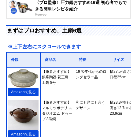
〈プロ監修〉圧力鍋おすすめ16選 初心者でもで
きる簡単レシピを紹介
Moovoo
まずはプロおすすめ、土鍋6選
※上下左右にスクロールできます
外観
商品名
特長
サイズ
【筆者おすすめ】
1970年代からのロ
幅27.5×高さ14c
銀峯陶器 花三島
ングセラー品
口径25cm
土鍋 8号
Amazonで見る
【筆者おすすめ】
和にも洋にも合う
幅28.8×奥行23.
マルミツポテリ ス
デザイン
高さ12.7cm/口
タジオエム ドゥー
23.9cm
ブ 8号鍋
Amazonで見る