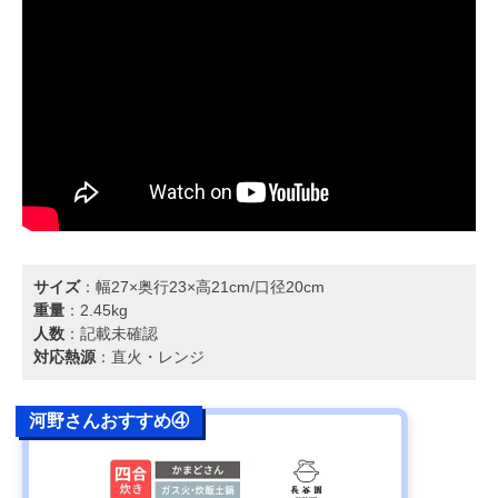
サイズ
：幅27×奥行23×高21cm/口径20cm
重量
：2.45kg
人数
：記載未確認
対応熱源
：直火・レンジ
河野さんおすすめ④