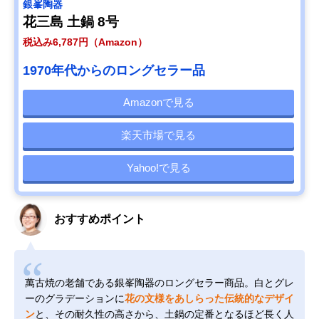
銀峯陶器
花三島 土鍋 8号
税込み6,787円（Amazon）
1970年代からのロングセラー品
Amazonで見る
楽天市場で見る
Yahoo!で見る
おすすめポイント
萬古焼の老舗である銀峯陶器のロングセラー商品。白とグレ
ーのグラデーションに
花の文様をあしらった伝統的なデザイ
ン
と、その耐久性の高さから、土鍋の定番となるほど長く人