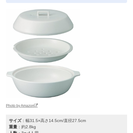
Photo by Amazon
サイズ
：幅31.5×高さ14.5cm/直径27.5cm
重量
：約2.8kg
人数
：3〜4人用