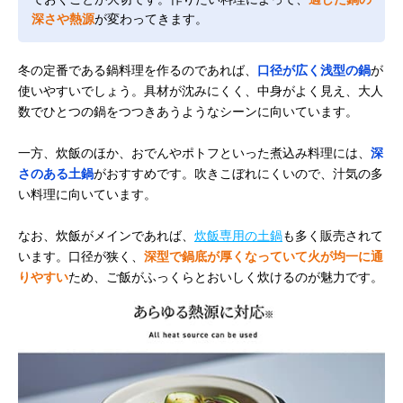
深さや熱源
が変わってきます。
冬の定番である鍋料理を作るのであれば、
口径が広く浅型の鍋
が
使いやすいでしょう。具材が沈みにくく、中身がよく見え、大人
数でひとつの鍋をつつきあうようなシーンに向いています。
一方、炊飯のほか、おでんやポトフといった煮込み料理には、
深
さのある土鍋
がおすすめです。吹きこぼれにくいので、汁気の多
い料理に向いています。
なお、炊飯がメインであれば、
炊飯専用の土鍋
も多く販売されて
います。口径が狭く、
深型で鍋底が厚くなっていて火が均一に通
りやすい
ため、ご飯がふっくらとおいしく炊けるのが魅力です。