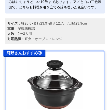
み鍋にちょうどいい10号まであります。アメと白の二色展
開で、どちらも料理を引き立てる落ち着いた色合いです。
サイズ
：幅28.8×奥行23.9×高さ12.7cm/口径23.9cm
重量
：記載未確認
人数
：2〜3人用
対応熱源
：直火・オーブン・レンジ
河野さんおすすめ③