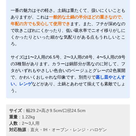
一番の魅力はその軽さ。土鍋は重たくて、扱いにくいことも
ありますが、これは
一般的な土鍋の半分ほどの重さなので、
年配の方でも安心して使用でき
ます。また、フチが深めなの
で吹きこぼれにくかったり、低い吸水率でニオイ移りがしに
くかったりといった細かな気配りがある点もうれしいとこ
ろ。
サイズは1〜2人用の6.5号、2〜3人用の8号、4〜5人用の9号
の3種類があります。カラーは鍋部分が黒なのに対して、フ
タがいずれもやさしい色合いのベージュとグレーの2色展開
で、かわいくおしゃれな印象です。別売りで
蒸し皿やとんす
い、レンゲ
などがあり、土鍋とあわせて揃えても素敵でしょ
う。
サイズ
：幅29.2×高さ9.5cm/口径24.5cm
重量
：1.22kg
人数
：2〜3人用
対応熱源
：直火・IH・オーブン・レンジ・ハロゲン