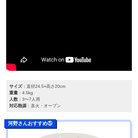
サイズ
：直径24.5×高さ20cm
重量
：4.5kg
人数
：3〜7人用
対応熱源
：直火・オーブン
河野さんおすすめ⑤