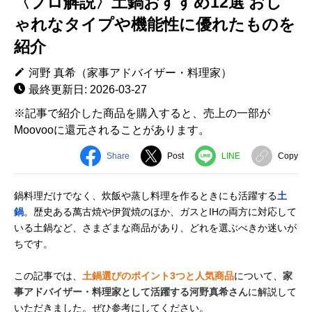
〈プロ解説〉土鍋おすすめ12選 おし
ゃれなタイプや機能性に優れたものを
紹介
河野 真希（家事アドバイザー・料理家）
最終更新日: 2026-03-27
※記事で紹介した商品を購入すると、売上の一部が
Moovooに還元されることがあります。
Share
Post
LINE
Copy
鍋料理だけでなく、炊飯や蒸し料理を作るときにも活躍する
土
鍋
。歴史ある萬古焼や伊賀焼のほか、ガスとIHの両方に対応して
いる土鍋など、さまざまな商品があり、どれを選ぶべきか迷いが
ちです。
この記事では、
土鍋選びのポイント3つと人気商品
について、
家
事アドバイザー・料理家として活躍する河野真希さん
に解説して
いただきました。ぜひ参考にしてください。