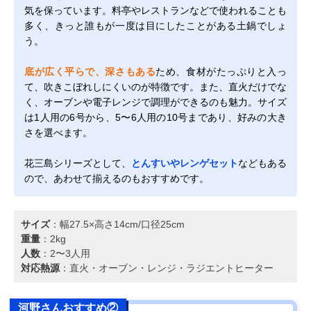
気を保っています。料亭やレストランなどで使われることも
多く、きっと誰もが一度は目にしたことがある土鍋でしょ
う。
底が広く平らで、深さもある
ため、食材がたっぷりと入っ
て、吹きこぼれしにくいのが特徴です。また、直火だけでな
く、オーブンや電子レンジで調理ができるのも魅力。サイズ
は1人用の6号から、5〜6人用の10号まであり、好みの大き
さを選べます。
花三島シリーズとして、
とんすいやレンゲセット
などもある
ので、あわせて揃えるのもおすすめです。
サイズ
：幅27.5×高さ14cm/口径25cm
重量
：2kg
人数
：2〜3人用
対応熱源
：直火・オーブン・レンジ・ラジエントヒーター
河野さんおすすめ②