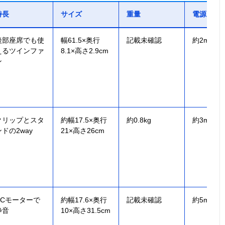
特長
サイズ
重量
電源コー
後部座席でも使
幅61.5×奥行
記載未確認
約2m
えるツインファ
8.1×高さ2.9cm
ン
クリップとスタ
約幅17.5×奥行
約0.8kg
約3m
ンドの2way
21×高さ26cm
DCモーターで
約幅17.6×奥行
記載未確認
約5m
静音
10×高さ31.5cm