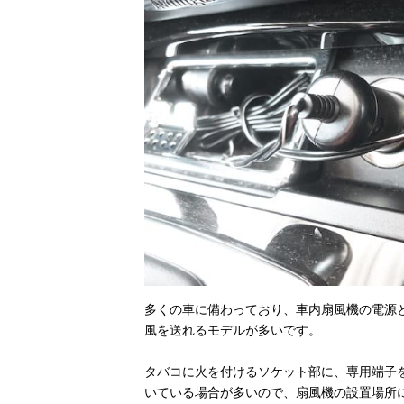
ンチ
NAKANO 扇風
楽天市場で見る
機 12V 8インチ
cretom（クレト
Amazonで見る
ム） ヘッドレ
ストフレキシブ
ル扇風機 SA-
372
カシムラ ハン
楽天市場で見る
ディ扇風機 首
多くの車に備わっており、車内扇風機の電源
振り台座付き
KJ-180
風を送れるモデルが多いです。
タバコに火を付けるソケット部に、専用端子
cretom（クレト
Amazonで見る
いている場合が多いので、扇風機の設置場所
ム） 薄型すっ