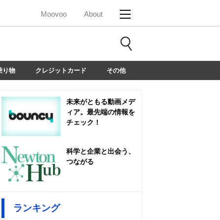
Moovoo
About
乗り物
クレジットカード
その他
未来がともる動画メデ
ィア。最先端の情報を
チェック！
科学と企業と出会う、
つながる
ランキング