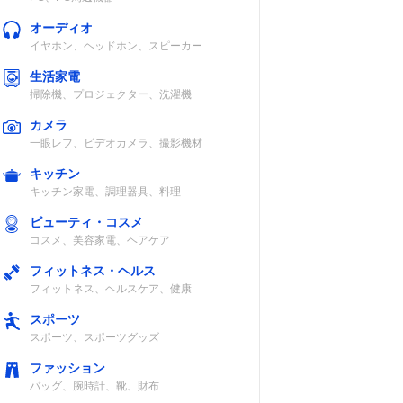
ド長
電源
風量調節
オーディオ
イヤホン、ヘッドホン、スピーカー
DC12V車対応
3段階
生活家電
掃除機、プロジェクター、洗濯機
カメラ
一眼レフ、ビデオカメラ、撮影機材
キッチン
キッチン家電、調理器具、料理
DC12V車対応
2段階
ビューティ・コスメ
コスメ、美容家電、ヘアケア
フィットネス・ヘルス
フィットネス、ヘルスケア、健康
スポーツ
スポーツ、スポーツグッズ
DC12V車対応
2段階
ファッション
バッグ、腕時計、靴、財布