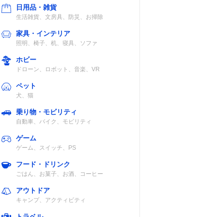
日用品・雑貨
生活雑貨、文房具、防災、お掃除
家具・インテリア
照明、椅子、机、寝具、ソファ
家庭用コンセン
3段階
ホビー
ト・
ドローン、ロボット、音楽、VR
USB（DC5V/0.
5A）・アルカ
ペット
リ単3乾電池4本
犬、猫
乗り物・モビリティ
DC12V車対応
無段階調整（ダ
自動車、バイク、モビリティ
イヤル式）
ゲーム
ゲーム、スイッチ、PS
フード・ドリンク
ごはん、お菓子、お酒、コーヒー
アウトドア
DC24V車対応
2段階
キャンプ、アクティビティ
トラベル