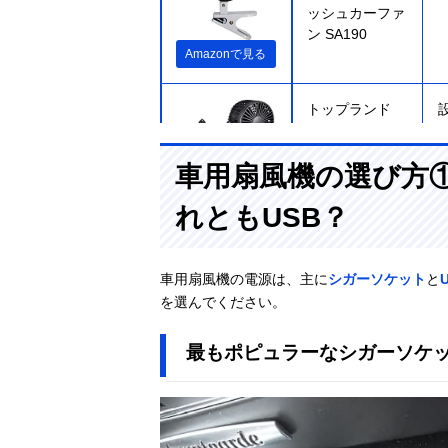
ッシュカーファ
ン SA190
Amazonで見る
トップランド
どこでもFAN
ホーム＆カー
車用扇風機の選び方
SF-DF20BK
Amazonで見る
れともUSB？
ニューレイトン
EM-347 エマー
車用扇風機の電源は、主に
シガーソケット
と
ソン クルマの
を選んでください。
扇風機ターボ
Amazonで見る
最もポピュラーなシガーソケ
大自工業
楽天市場で見る
Meltec CF-200
カーファン 8イ