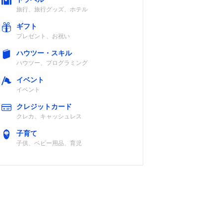
旅行、旅行グッズ、ホテル
ギフト
DC12V車対応
2段階
プレゼント、お祝い
ハウツー・スキル
ハウツー、プログラミング
イベント
DC12V車対応
3段階
イベント
クレジットカード
クレカ、キャッシュレス
子育て
子供、ベビー用品、育児
記載未確認
3段階
DC12V車対応
2段階