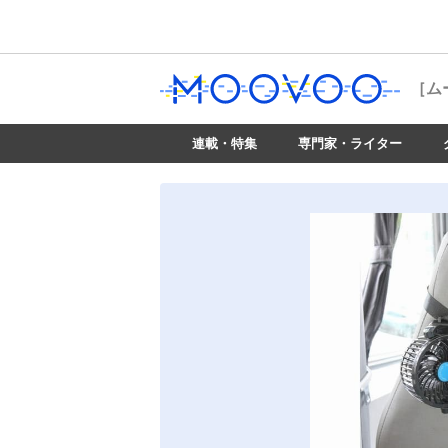
［ム
連載・特集
専門家・ライター