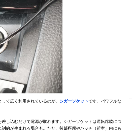
軽トラ向き人気
約幅22.5×奥行
記載未確認
約3m
アイテム
16.2×高さ
28.5cm
曲がる首で前後
約幅10.8×奥行
記載未確認
約2m
に
7×高さ30cm
置き型にもハン
本体:幅10.6×奥
本体:0.15kg
約2m
ディにもなる
行4.4×高さ
台座:0.11kg
として広く利用されているのが、
シガーソケット
です。パワフルな
20.9cm・台座:
直径72×61cm
を差し込むだけで電源が取れます。シガーソケットは運転席脇につ
すっきり涼しげ
約幅18×奥行
記載未確認
約5m
に制約が生まれる場合も。ただ、後部座席やハッチ（荷室）内にも
15×高さ35.5cm