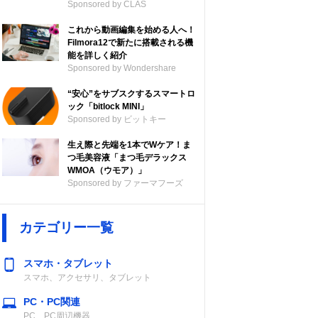
Sponsored by CLAS
これから動画編集を始める人へ！
Filmora12で新たに搭載される機
能を詳しく紹介
Sponsored by Wondershare
“安心”をサブスクするスマートロ
ック「bitlock MINI」
Sponsored by ビットキー
生え際と先端を1本でWケア！ま
つ毛美容液「まつ毛デラックス
WMOA（ウモア）」
Sponsored by ファーマフーズ
カテゴリー一覧
スマホ・タブレット
スマホ、アクセサリ、タブレット
PC・PC関連
PC、PC周辺機器