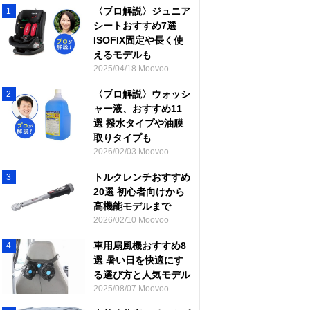
〈プロ解説〉ジュニア
1
シートおすすめ7選
ISOFIX固定や長く使
えるモデルも
2025/04/18 Moovoo
〈プロ解説〉ウォッシ
2
ャー液、おすすめ11
選 撥水タイプや油膜
取りタイプも
2026/02/03 Moovoo
トルクレンチおすすめ
3
20選 初心者向けから
高機能モデルまで
2026/02/10 Moovoo
車用扇風機おすすめ8
4
選 暑い日を快適にす
る選び方と人気モデル
2025/08/07 Moovoo