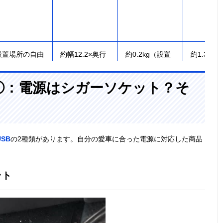
設置場所の自由
約幅12.2×奥行
約0.2kg（設置
約1.3m
度が高い
10×高さ
アーム・アダプ
28.5cm（設置
ターを除く）
①：電源はシガーソケット？そ
アーム使用時）
強力に空気を循
幅13×奥行
0.95kg
3m
環
18.5×高さ32cm
USB
の2種類があります。自分の愛車に合った電源に対応した商品
ット
大型車向けの首
約幅22.5×奥行
約0.9kg
約3m
振り扇風機
23×高さ28.5cm