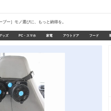
ーブー］
モノ選びに、もっと納得を。
グッズ
PC・スマホ
家電
アウトドア
フード