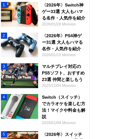
〈2026年〉Switch神
1
ゲー33選 大人もハマ
る名作・人気作を紹介
2026/01/28 Moovoo
〈2026年〉PS4神ゲ
2
ー31選 大人もハマる
名作・人気作を紹介
2026/01/15 Moovoo
マルチプレイ対応の
3
PS5ソフト、おすすめ
23選 仲間と楽しもう
2025/12/04 Moovoo
Switch（スイッチ）
4
でカラオケを楽しむ方
法！マイクや料金も解
説
2026/01/08 Moovoo
〈2026年〉スイッチ
5