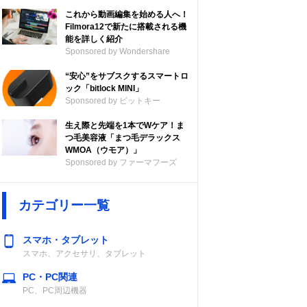
これから動画編集を始める人へ！
Filmora12で新たに搭載される機
能を詳しく紹介
Sponsored by Wondershare
“安心”をサブスクするスマートロ
ック「bitlock MINI」
Sponsored by ビットキー
生え際と先端を1本でWケア！ま
つ毛美容液「まつ毛デラックス
WMOA（ウモア）」
Sponsored by ファーマフーズ
カテゴリー一覧
スマホ・タブレット
スマホ、アクセサリ、タブレット
PC・PC関連
PC、PC周辺機器