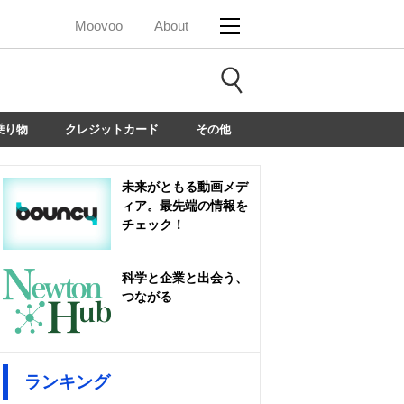
Moovoo
About
乗り物
クレジットカード
その他
未来がともる動画メデ
ィア。最先端の情報を
チェック！
科学と企業と出会う、
つながる
ランキング