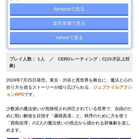
Amazonで見る
楽天市場で見る
Yahoo!で見る
プレイ人数： 1人 ／ CEROレーティング：C(15才以上対
象)
2024年7月25日発売。東京・渋谷と異世界を舞台に、魔法と心の
在り方を巡るストーリーが繰り広げられる、
ジュブナイルアクシ
ョンRPG
です。
少数派の魔法使いが危険視され抑圧されている世界で、自由のた
めに戦い解放を目指す「霧積真凛」と、秩序のために力を使う
「西島佐理」の2人の魔法使いの視点から描かれる群像劇を楽し
めます。