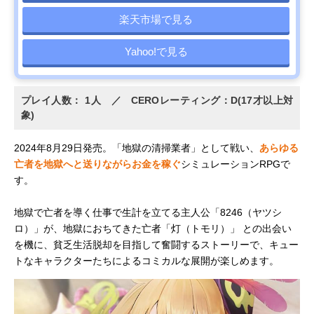
楽天市場で見る
Yahoo!で見る
プレイ人数： 1人 ／ CEROレーティング：D(17才以上対
象)
2024年8月29日発売。「地獄の清掃業者」として戦い、
あらゆる
亡者を地獄へと送りながらお金を稼ぐ
シミュレーションRPGで
す。
地獄で亡者を導く仕事で生計を立てる主人公「8246（ヤツシ
ロ）」が、地獄におちてきた亡者「灯（トモリ）」 との出会い
を機に、貧乏生活脱却を目指して奮闘するストーリーで、キュー
トなキャラクターたちによるコミカルな展開が楽しめます。