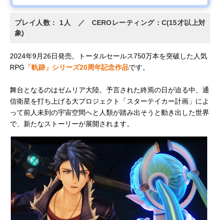
プレイ人数： 1人 ／ CEROレーティング：C(15才以上対
象)
2024年9月26日発売。トータルセールス750万本を突破した人気
RPG
「軌跡」シリーズ20周年記念作品
です。
舞台となるのはゼムリア大陸。予言された終焉の日が迫る中、通
信衛星を打ち上げる大プロジェクト「スターテイカー計画」によ
って前人未到の宇宙空間へと人類が踏み出そうと動き出した世界
で、新たなストーリーが展開されます。