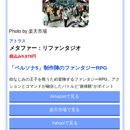
Photo by 楽天市場
アトラス
メタファー：リファンタジオ
税込み9,878円
「ペルソナ5」制作陣のファンタジーRPG
幼なじみの王子を救うため冒険するファンタジーRPG。アク
ションとコマンドが融合したバトルと“旅体験”がポイント
Amazonで見る
楽天市場で見る
Yahoo!で見る