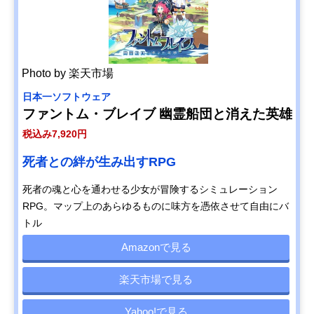
Photo by 楽天市場
日本一ソフトウェア
ファントム・ブレイブ 幽霊船団と消えた英雄
税込み7,920円
死者との絆が生み出すRPG
死者の魂と心を通わせる少女が冒険するシミュレーション
RPG。マップ上のあらゆるものに味方を憑依させて自由にバ
トル
Amazonで見る
楽天市場で見る
Yahoo!で見る