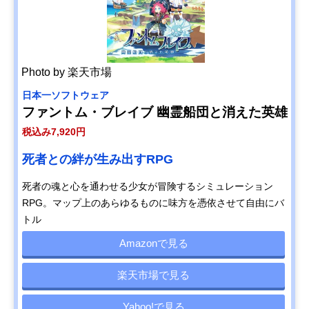
Photo by 楽天市場
日本一ソフトウェア
ファントム・ブレイブ 幽霊船団と消えた英雄
税込み7,920円
死者との絆が生み出すRPG
死者の魂と心を通わせる少女が冒険するシミュレーション
RPG。マップ上のあらゆるものに味方を憑依させて自由にバ
トル
Amazonで見る
楽天市場で見る
Yahoo!で見る