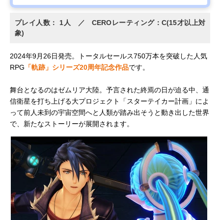
プレイ人数： 1人 ／ CEROレーティング：C(15才以上対
象)
2024年9月26日発売。トータルセールス750万本を突破した人気
RPG
「軌跡」シリーズ20周年記念作品
です。
舞台となるのはゼムリア大陸。予言された終焉の日が迫る中、通
信衛星を打ち上げる大プロジェクト「スターテイカー計画」によ
って前人未到の宇宙空間へと人類が踏み出そうと動き出した世界
で、新たなストーリーが展開されます。