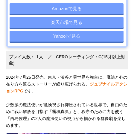
Amazonで見る
楽天市場で見る
Yahoo!で見る
プレイ人数： 1人 ／ CEROレーティング：C(15才以上対
象)
2024年7月25日発売。東京・渋谷と異世界を舞台に、魔法と心の
在り方を巡るストーリーが繰り広げられる、
ジュブナイルアクシ
ョンRPG
です。
少数派の魔法使いが危険視され抑圧されている世界で、自由のた
めに戦い解放を目指す「霧積真凛」と、秩序のために力を使う
「西島佐理」の2人の魔法使いの視点から描かれる群像劇を楽し
めます。