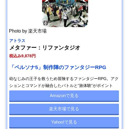
Photo by 楽天市場
アトラス
メタファー：リファンタジオ
税込み9,878円
「ペルソナ5」制作陣のファンタジーRPG
幼なじみの王子を救うため冒険するファンタジーRPG。アク
ションとコマンドが融合したバトルと“旅体験”がポイント
Amazonで見る
楽天市場で見る
Yahoo!で見る