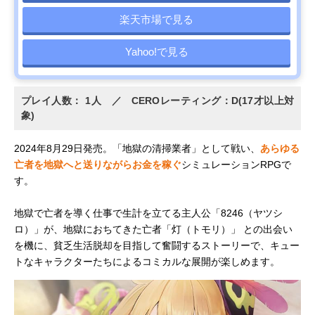
楽天市場で見る
Yahoo!で見る
プレイ人数： 1人 ／ CEROレーティング：D(17才以上対
象)
2024年8月29日発売。「地獄の清掃業者」として戦い、
あらゆる
亡者を地獄へと送りながらお金を稼ぐ
シミュレーションRPGで
す。
地獄で亡者を導く仕事で生計を立てる主人公「8246（ヤツシ
ロ）」が、地獄におちてきた亡者「灯（トモリ）」 との出会い
を機に、貧乏生活脱却を目指して奮闘するストーリーで、キュー
トなキャラクターたちによるコミカルな展開が楽しめます。