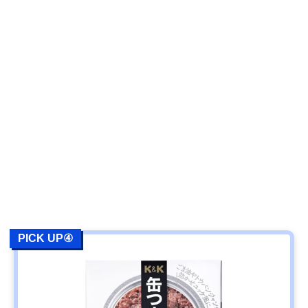
PICK UP④