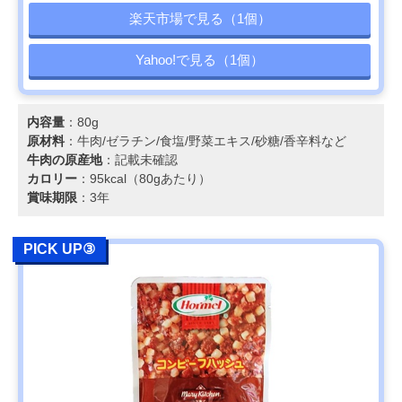
楽天市場で見る（1個）
Yahoo!で見る（1個）
内容量
：80g
原材料
：牛肉/ゼラチン/食塩/野菜エキス/砂糖/香辛料など
牛肉の原産地
：記載未確認
カロリー
：95kcal（80gあたり）
賞味期限
：3年
PICK UP③