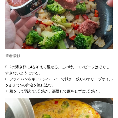
筆者撮影
5. 2の溶き卵に4を加えて混ぜる。この時、コンビーフはほぐし
すぎないようにする。
6. フライパンをキッチンペーパーで拭き、残りのオリーブオイル
を加えて5の卵液を流し込む。
7. 蓋をして弱火で5分焼き、裏返して蓋をせずに3分焼く。