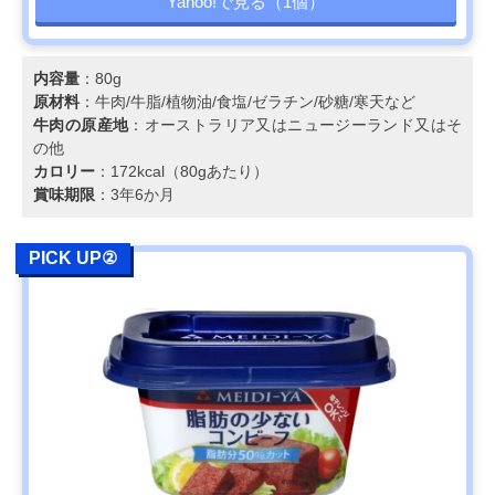
Yahoo!で見る（1個）
内容量
：80g
原材料
：牛肉/牛脂/植物油/食塩/ゼラチン/砂糖/寒天など
牛肉の原産地
：オーストラリア又はニュージーランド又はそ
の他
カロリー
：172kcal（80gあたり）
賞味期限
：3年6か月
PICK UP②