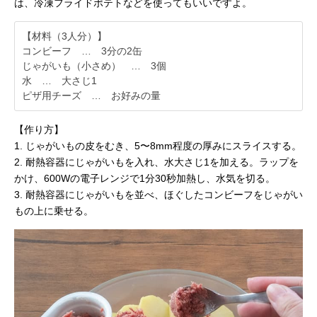
は、冷凍フライドポテトなどを使ってもいいですよ。
【材料（3人分）】
コンビーフ … 3分の2缶
じゃがいも（小さめ） … 3個
水 … 大さじ1
ピザ用チーズ … お好みの量
【作り方】
1. じゃがいもの皮をむき、5〜8mm程度の厚みにスライスする。
2. 耐熱容器にじゃがいもを入れ、水大さじ1を加える。ラップを
かけ、600Wの電子レンジで1分30秒加熱し、水気を切る。
3. 耐熱容器にじゃがいもを並べ、ほぐしたコンビーフをじゃがい
もの上に乗せる。