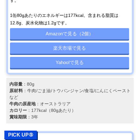
す。
1缶80gあたりのエネルギーは177kcal。含まれる脂質は
12.8g、炭水化物は1.2gです。
Amazonで見る（2個）
楽天市場で見る
Yahoo!で見る
内容量
：80g
原材料
：牛肉/ごま油/トウバンジャン/食塩/にんにくペースト
など
牛肉の原産地
：オーストラリア
カロリー
：177kcal（80gあたり）
賞味期限
：3年
PICK UP⑤