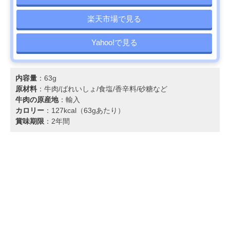
楽天市場で見る
Yahoo!で見る
内容量
：63g
原材料
：牛肉/ばれいしょ/食塩/香辛料/砂糖など
牛肉の原産地
：輸入
カロリー
：127kcal（63gあたり）
賞味期限
：2年間