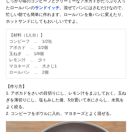
しっかり味のコンビーフとクリーミーなアボカドがたっぷり入っ
たロールパンの
サンドイッチ
。混ぜてパンにはさむだけなので、
忙しい朝でも簡単に作れます。ロールパンを食パンに変えたり、
ホットサンドにしてもおいしいですよ。
【材料（1人分）】
コンビーフ … 1/2缶
アボカド … 1/2個
玉ねぎ … 1/8個
レモン汁 … 少々
マヨネーズ … 大さじ1
ロールパン … 2個
【作り方】
1. アボカドをさいの目切りにし、レモン汁をまぶしておく。玉ね
ぎを薄切りにし、塩もみした後、5分置いて水にさらし、水気を
よく絞る。
2. コンビーフをボウルに入れ、マヨネーズとよく混ぜる。