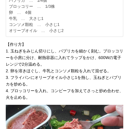
パプリカ … 1/4個
ブロッコリー … 1/3株
卵 … 4個
牛乳 … 大さじ1
コンソメ顆粒 … 小さじ1
オリーブオイル … 小さじ2
【作り方】
1. 玉ねぎをみじん切りにし、パプリカを細かく刻む。ブロッコリ
ーを小房に分け、耐熱容器に入れてラップをかけ、600Wの電子
レンジで2分温める。
2. 卵を溶きほぐし、牛乳とコンソメ顆粒を入れて混ぜる。
3. フライパンにオリーブオイル小さじ1を熱し、玉ねぎとパプリ
カを炒める。
4. ブロッコリーを入れ、コンビーフを加えてさっと炒め合わせ、
火を止める。