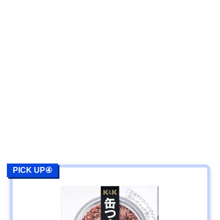
PICK UP④