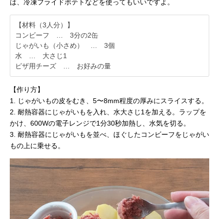
は、冷凍フライドポテトなどを使ってもいいですよ。
【材料（3人分）】
コンビーフ … 3分の2缶
じゃがいも（小さめ） … 3個
水 … 大さじ1
ピザ用チーズ … お好みの量
【作り方】
1. じゃがいもの皮をむき、5〜8mm程度の厚みにスライスする。
2. 耐熱容器にじゃがいもを入れ、水大さじ1を加える。ラップを
かけ、600Wの電子レンジで1分30秒加熱し、水気を切る。
3. 耐熱容器にじゃがいもを並べ、ほぐしたコンビーフをじゃがい
もの上に乗せる。