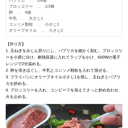
パプリカ … 1/4個
ブロッコリー … 1/3株
卵 … 4個
牛乳 … 大さじ1
コンソメ顆粒 … 小さじ1
オリーブオイル … 小さじ2
【作り方】
1. 玉ねぎをみじん切りにし、パプリカを細かく刻む。ブロッコリ
ーを小房に分け、耐熱容器に入れてラップをかけ、600Wの電子
レンジで2分温める。
2. 卵を溶きほぐし、牛乳とコンソメ顆粒を入れて混ぜる。
3. フライパンにオリーブオイル小さじ1を熱し、玉ねぎとパプリ
カを炒める。
4. ブロッコリーを入れ、コンビーフを加えてさっと炒め合わせ、
火を止める。