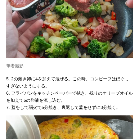
筆者撮影
5. 2の溶き卵に4を加えて混ぜる。この時、コンビーフはほぐし
すぎないようにする。
6. フライパンをキッチンペーパーで拭き、残りのオリーブオイル
を加えて5の卵液を流し込む。
7. 蓋をして弱火で5分焼き、裏返して蓋をせずに3分焼く。