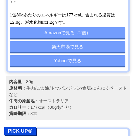
す。
1缶80gあたりのエネルギーは177kcal。含まれる脂質は
12.8g、炭水化物は1.2gです。
Amazonで見る（2個）
楽天市場で見る
Yahoo!で見る
内容量
：80g
原材料
：牛肉/ごま油/トウバンジャン/食塩/にんにくペースト
など
牛肉の原産地
：オーストラリア
カロリー
：177kcal（80gあたり）
賞味期限
：3年
PICK UP⑤