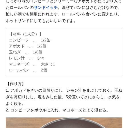
しっかり味のコンビーフとクリーミーなアボカドがたっぷり入っ
たロールパンの
サンドイッチ
。混ぜてパンにはさむだけなので、
忙しい朝でも簡単に作れます。ロールパンを食パンに変えたり、
ホットサンドにしてもおいしいですよ。
【材料（1人分）】
コンビーフ … 1/2缶
アボカド … 1/2個
玉ねぎ … 1/8個
レモン汁 … 少々
マヨネーズ … 大さじ1
ロールパン … 2個
【作り方】
1. アボカドをさいの目切りにし、レモン汁をまぶしておく。玉ね
ぎを薄切りにし、塩もみした後、5分置いて水にさらし、水気を
よく絞る。
2. コンビーフをボウルに入れ、マヨネーズとよく混ぜる。