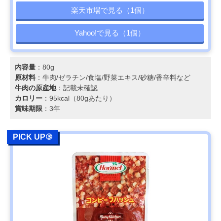
楽天市場で見る（1個）
Yahoo!で見る（1個）
内容量
：80g
原材料
：牛肉/ゼラチン/食塩/野菜エキス/砂糖/香辛料など
牛肉の原産地
：記載未確認
カロリー
：95kcal（80gあたり）
賞味期限
：3年
PICK UP③