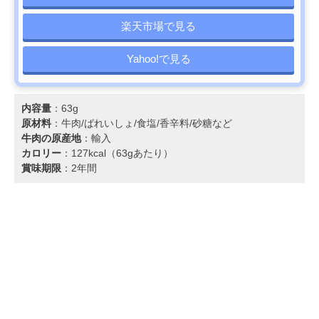
楽天市場で見る
Yahoo!で見る
内容量
：63g
原材料
：牛肉/ばれいしょ/食塩/香辛料/砂糖など
牛肉の原産地
：輸入
カロリー
：127kcal（63gあたり）
賞味期限
：2年間