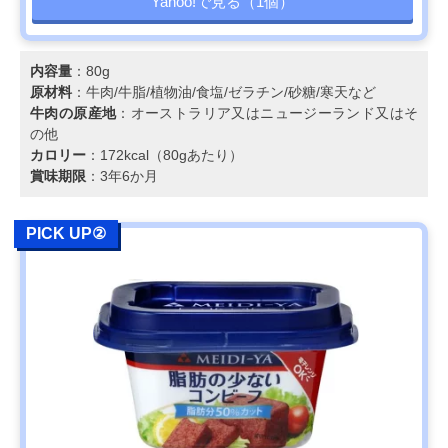
Yahoo!で見る（1個）
内容量
：80g
原材料
：牛肉/牛脂/植物油/食塩/ゼラチン/砂糖/寒天など
牛肉の原産地
：オーストラリア又はニュージーランド又はそ
の他
カロリー
：172kcal（80gあたり）
賞味期限
：3年6か月
PICK UP②