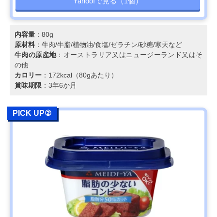
Yahoo!で見る（1個）
内容量
：80g
原材料
：牛肉/牛脂/植物油/食塩/ゼラチン/砂糖/寒天など
牛肉の原産地
：オーストラリア又はニュージーランド又はそ
の他
カロリー
：172kcal（80gあたり）
賞味期限
：3年6か月
PICK UP②