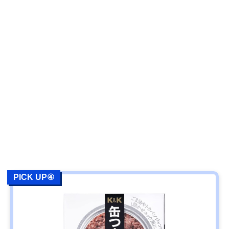
PICK UP④