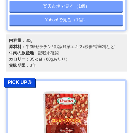
楽天市場で見る（1個）
Yahoo!で見る（1個）
内容量
：80g
原材料
：牛肉/ゼラチン/食塩/野菜エキス/砂糖/香辛料など
牛肉の原産地
：記載未確認
カロリー
：95kcal（80gあたり）
賞味期限
：3年
PICK UP③