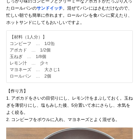
しっかり味のコンビーフとクリーミーなアボカドがたっぷり入っ
たロールパンの
サンドイッチ
。混ぜてパンにはさむだけなので、
忙しい朝でも簡単に作れます。ロールパンを食パンに変えたり、
ホットサンドにしてもおいしいですよ。
【材料（1人分）】
コンビーフ … 1/2缶
アボカド … 1/2個
玉ねぎ … 1/8個
レモン汁 … 少々
マヨネーズ … 大さじ1
ロールパン … 2個
【作り方】
1. アボカドをさいの目切りにし、レモン汁をまぶしておく。玉ね
ぎを薄切りにし、塩もみした後、5分置いて水にさらし、水気を
よく絞る。
2. コンビーフをボウルに入れ、マヨネーズとよく混ぜる。