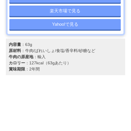
楽天市場で見る
Yahoo!で見る
内容量
：63g
原材料
：牛肉/ばれいしょ/食塩/香辛料/砂糖など
牛肉の原産地
：輸入
カロリー
：127kcal（63gあたり）
賞味期限
：2年間