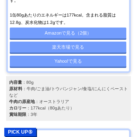
す。
1缶80gあたりのエネルギーは177kcal。含まれる脂質は
12.8g、炭水化物は1.2gです。
Amazonで見る（2個）
楽天市場で見る
Yahoo!で見る
内容量
：80g
原材料
：牛肉/ごま油/トウバンジャン/食塩/にんにくペースト
など
牛肉の原産地
：オーストラリア
カロリー
：177kcal（80gあたり）
賞味期限
：3年
PICK UP⑤