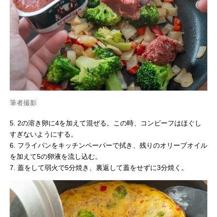
筆者撮影
5. 2の溶き卵に4を加えて混ぜる。この時、コンビーフはほぐし
すぎないようにする。
6. フライパンをキッチンペーパーで拭き、残りのオリーブオイル
を加えて5の卵液を流し込む。
7. 蓋をして弱火で5分焼き、裏返して蓋をせずに3分焼く。