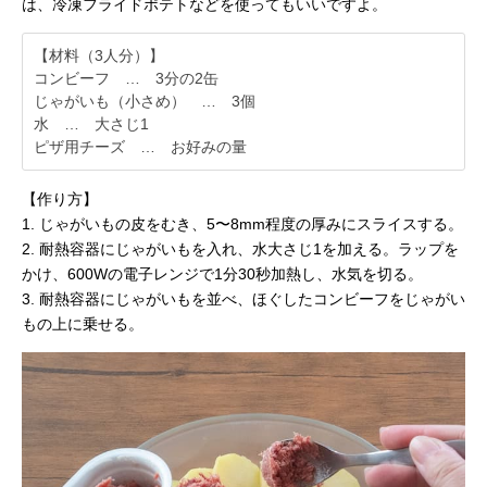
は、冷凍フライドポテトなどを使ってもいいですよ。
【材料（3人分）】
コンビーフ … 3分の2缶
じゃがいも（小さめ） … 3個
水 … 大さじ1
ピザ用チーズ … お好みの量
【作り方】
1. じゃがいもの皮をむき、5〜8mm程度の厚みにスライスする。
2. 耐熱容器にじゃがいもを入れ、水大さじ1を加える。ラップを
かけ、600Wの電子レンジで1分30秒加熱し、水気を切る。
3. 耐熱容器にじゃがいもを並べ、ほぐしたコンビーフをじゃがい
もの上に乗せる。