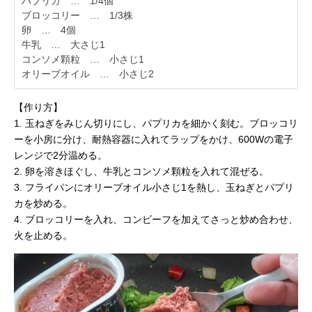
パプリカ … 1/4個
ブロッコリー … 1/3株
卵 … 4個
牛乳 … 大さじ1
コンソメ顆粒 … 小さじ1
オリーブオイル … 小さじ2
【作り方】
1. 玉ねぎをみじん切りにし、パプリカを細かく刻む。ブロッコリ
ーを小房に分け、耐熱容器に入れてラップをかけ、600Wの電子
レンジで2分温める。
2. 卵を溶きほぐし、牛乳とコンソメ顆粒を入れて混ぜる。
3. フライパンにオリーブオイル小さじ1を熱し、玉ねぎとパプリ
カを炒める。
4. ブロッコリーを入れ、コンビーフを加えてさっと炒め合わせ、
火を止める。