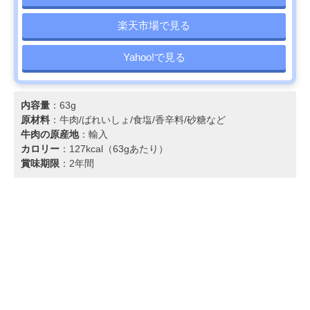
楽天市場で見る
Yahoo!で見る
内容量
：63g
原材料
：牛肉/ばれいしょ/食塩/香辛料/砂糖など
牛肉の原産地
：輸入
カロリー
：127kcal（63gあたり）
賞味期限
：2年間