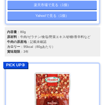
楽天市場で見る（1個）
Yahoo!で見る（1個）
内容量
：80g
原材料
：牛肉/ゼラチン/食塩/野菜エキス/砂糖/香辛料など
牛肉の原産地
：記載未確認
カロリー
：95kcal（80gあたり）
賞味期限
：3年
PICK UP③