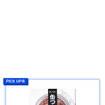
PICK UP④