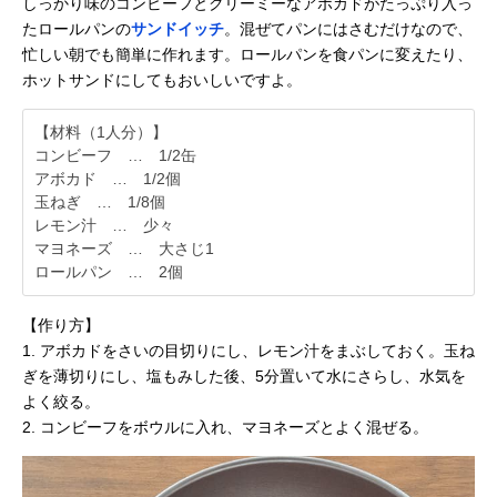
しっかり味のコンビーフとクリーミーなアボカドがたっぷり入っ
たロールパンの
サンドイッチ
。混ぜてパンにはさむだけなので、
忙しい朝でも簡単に作れます。ロールパンを食パンに変えたり、
ホットサンドにしてもおいしいですよ。
【材料（1人分）】
コンビーフ … 1/2缶
アボカド … 1/2個
玉ねぎ … 1/8個
レモン汁 … 少々
マヨネーズ … 大さじ1
ロールパン … 2個
【作り方】
1. アボカドをさいの目切りにし、レモン汁をまぶしておく。玉ね
ぎを薄切りにし、塩もみした後、5分置いて水にさらし、水気を
よく絞る。
2. コンビーフをボウルに入れ、マヨネーズとよく混ぜる。