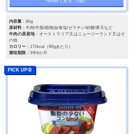
Yahoo!で見る（1個）
内容量
：80g
原材料
：牛肉/牛脂/植物油/食塩/ゼラチン/砂糖/寒天など
牛肉の原産地
：オーストラリア又はニュージーランド又はそ
の他
カロリー
：172kcal（80gあたり）
賞味期限
：3年6か月
PICK UP②