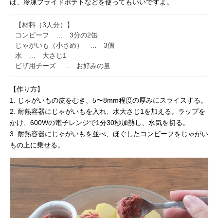
は、冷凍フライドポテトなどを使ってもいいですよ。
【材料（3人分）】
コンビーフ … 3分の2缶
じゃがいも（小さめ） … 3個
水 … 大さじ1
ピザ用チーズ … お好みの量
【作り方】
1. じゃがいもの皮をむき、5〜8mm程度の厚みにスライスする。
2. 耐熱容器にじゃがいもを入れ、水大さじ1を加える。ラップを
かけ、600Wの電子レンジで1分30秒加熱し、水気を切る。
3. 耐熱容器にじゃがいもを並べ、ほぐしたコンビーフをじゃがい
もの上に乗せる。