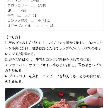
パプリカ … 1/4個
ブロッコリー … 1/3株
卵 … 4個
牛乳 … 大さじ1
コンソメ顆粒 … 小さじ1
オリーブオイル … 小さじ2
【作り方】
1. 玉ねぎをみじん切りにし、パプリカを細かく刻む。ブロッコリ
ーを小房に分け、耐熱容器に入れてラップをかけ、600Wの電子
レンジで2分温める。
2. 卵を溶きほぐし、牛乳とコンソメ顆粒を入れて混ぜる。
3. フライパンにオリーブオイル小さじ1を熱し、玉ねぎとパプリ
カを炒める。
4. ブロッコリーを入れ、コンビーフを加えてさっと炒め合わせ、
火を止める。