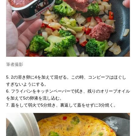
筆者撮影
5. 2の溶き卵に4を加えて混ぜる。この時、コンビーフはほぐし
すぎないようにする。
6. フライパンをキッチンペーパーで拭き、残りのオリーブオイル
を加えて5の卵液を流し込む。
7. 蓋をして弱火で5分焼き、裏返して蓋をせずに3分焼く。