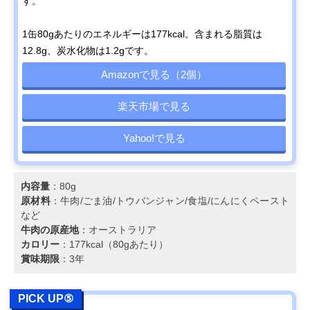
す。
1缶80gあたりのエネルギーは177kcal。含まれる脂質は
12.8g、炭水化物は1.2gです。
Amazonで見る（2個）
楽天市場で見る
Yahoo!で見る
内容量
：80g
原材料
：牛肉/ごま油/トウバンジャン/食塩/にんにくペースト
など
牛肉の原産地
：オーストラリア
カロリー
：177kcal（80gあたり）
賞味期限
：3年
PICK UP⑤