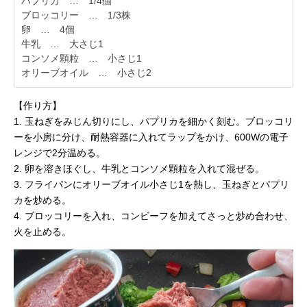
パプリカ … 1/4個
ブロッコリー … 1/3株
卵 … 4個
牛乳 … 大さじ1
コンソメ顆粒 … 小さじ1
オリーブオイル … 小さじ2
【作り方】
1. 玉ねぎをみじん切りにし、パプリカを細かく刻む。ブロッコリ
ーを小房に分け、耐熱容器に入れてラップをかけ、600Wの電子
レンジで2分温める。
2. 卵を溶きほぐし、牛乳とコンソメ顆粒を入れて混ぜる。
3. フライパンにオリーブオイル小さじ1を熱し、玉ねぎとパプリ
カを炒める。
4. ブロッコリーを入れ、コンビーフを加えてさっと炒め合わせ、
火を止める。