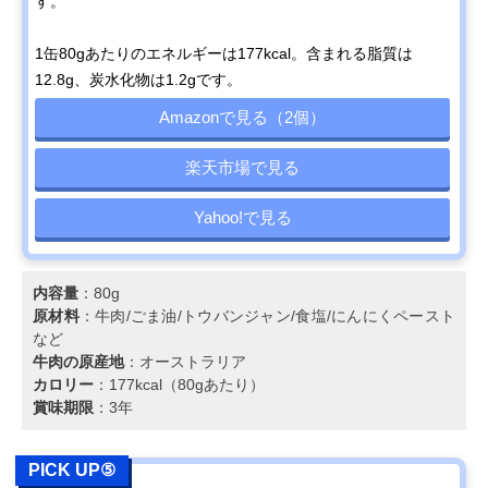
す。
1缶80gあたりのエネルギーは177kcal。含まれる脂質は
12.8g、炭水化物は1.2gです。
Amazonで見る（2個）
楽天市場で見る
Yahoo!で見る
内容量
：80g
原材料
：牛肉/ごま油/トウバンジャン/食塩/にんにくペースト
など
牛肉の原産地
：オーストラリア
カロリー
：177kcal（80gあたり）
賞味期限
：3年
PICK UP⑤