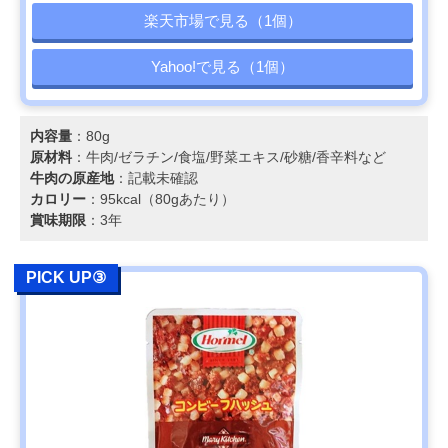
楽天市場で見る（1個）
Yahoo!で見る（1個）
内容量
：80g
原材料
：牛肉/ゼラチン/食塩/野菜エキス/砂糖/香辛料など
牛肉の原産地
：記載未確認
カロリー
：95kcal（80gあたり）
賞味期限
：3年
PICK UP③