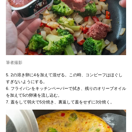
筆者撮影
5. 2の溶き卵に4を加えて混ぜる。この時、コンビーフはほぐし
すぎないようにする。
6. フライパンをキッチンペーパーで拭き、残りのオリーブオイル
を加えて5の卵液を流し込む。
7. 蓋をして弱火で5分焼き、裏返して蓋をせずに3分焼く。