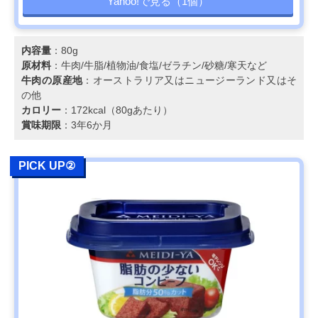
Yahoo!で見る（1個）
内容量
：80g
原材料
：牛肉/牛脂/植物油/食塩/ゼラチン/砂糖/寒天など
牛肉の原産地
：オーストラリア又はニュージーランド又はそ
の他
カロリー
：172kcal（80gあたり）
賞味期限
：3年6か月
PICK UP②