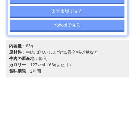
楽天市場で見る
Yahoo!で見る
内容量
：63g
原材料
：牛肉/ばれいしょ/食塩/香辛料/砂糖など
牛肉の原産地
：輸入
カロリー
：127kcal（63gあたり）
賞味期限
：2年間