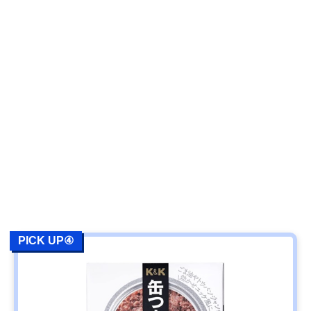
PICK UP④