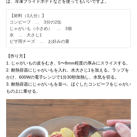
は、冷凍フライドポテトなどを使ってもいいですよ。
【材料（3人分）】
コンビーフ … 3分の2缶
じゃがいも（小さめ） … 3個
水 … 大さじ1
ピザ用チーズ … お好みの量
【作り方】
1. じゃがいもの皮をむき、5〜8mm程度の厚みにスライスする。
2. 耐熱容器にじゃがいもを入れ、水大さじ1を加える。ラップを
かけ、600Wの電子レンジで1分30秒加熱し、水気を切る。
3. 耐熱容器にじゃがいもを並べ、ほぐしたコンビーフをじゃがい
もの上に乗せる。