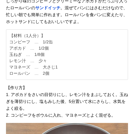
しっかり味のコンビーフとクリーミーなアボカドがたっぷり入っ
たロールパンの
サンドイッチ
。混ぜてパンにはさむだけなので、
忙しい朝でも簡単に作れます。ロールパンを食パンに変えたり、
ホットサンドにしてもおいしいですよ。
【材料（1人分）】
コンビーフ … 1/2缶
アボカド … 1/2個
玉ねぎ … 1/8個
レモン汁 … 少々
マヨネーズ … 大さじ1
ロールパン … 2個
【作り方】
1. アボカドをさいの目切りにし、レモン汁をまぶしておく。玉ね
ぎを薄切りにし、塩もみした後、5分置いて水にさらし、水気を
よく絞る。
2. コンビーフをボウルに入れ、マヨネーズとよく混ぜる。