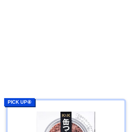
PICK UP④