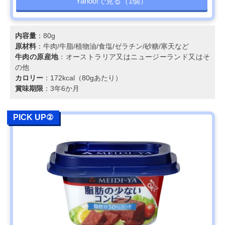
Yahoo!で見る（1個）
内容量
：80g
原材料
：牛肉/牛脂/植物油/食塩/ゼラチン/砂糖/寒天など
牛肉の原産地
：オーストラリア又はニュージーランド又はそ
の他
カロリー
：172kcal（80gあたり）
賞味期限
：3年6か月
PICK UP②