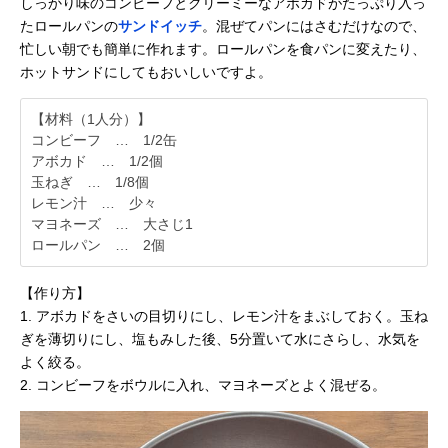
しっかり味のコンビーフとクリーミーなアボカドがたっぷり入っ
たロールパンの
サンドイッチ
。混ぜてパンにはさむだけなので、
忙しい朝でも簡単に作れます。ロールパンを食パンに変えたり、
ホットサンドにしてもおいしいですよ。
【材料（1人分）】
コンビーフ … 1/2缶
アボカド … 1/2個
玉ねぎ … 1/8個
レモン汁 … 少々
マヨネーズ … 大さじ1
ロールパン … 2個
【作り方】
1. アボカドをさいの目切りにし、レモン汁をまぶしておく。玉ね
ぎを薄切りにし、塩もみした後、5分置いて水にさらし、水気を
よく絞る。
2. コンビーフをボウルに入れ、マヨネーズとよく混ぜる。