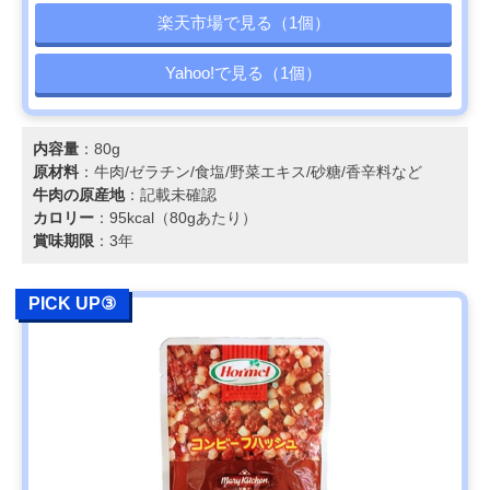
楽天市場で見る（1個）
Yahoo!で見る（1個）
内容量
：80g
原材料
：牛肉/ゼラチン/食塩/野菜エキス/砂糖/香辛料など
牛肉の原産地
：記載未確認
カロリー
：95kcal（80gあたり）
賞味期限
：3年
PICK UP③