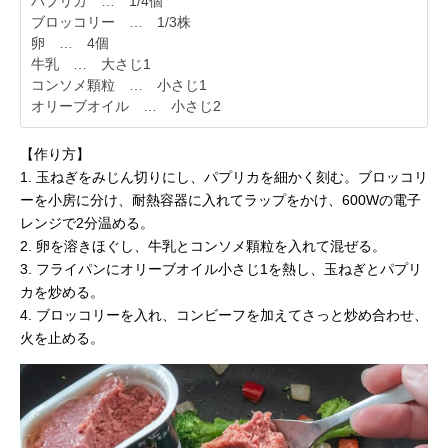
パプリカ … 1/4個
ブロッコリー … 1/3株
卵 … 4個
牛乳 … 大さじ1
コンソメ顆粒 … 小さじ1
オリーブオイル … 小さじ2
【作り方】
1. 玉ねぎをみじん切りにし、パプリカを細かく刻む。ブロッコリ
ーを小房に分け、耐熱容器に入れてラップをかけ、600Wの電子
レンジで2分温める。
2. 卵を溶きほぐし、牛乳とコンソメ顆粒を入れて混ぜる。
3. フライパンにオリーブオイル小さじ1を熱し、玉ねぎとパプリ
カを炒める。
4. ブロッコリーを入れ、コンビーフを加えてさっと炒め合わせ、
火を止める。