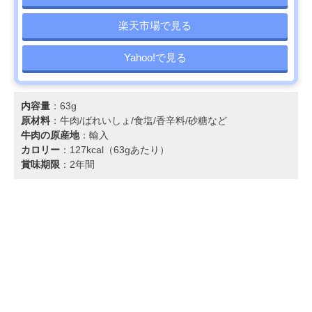
楽天市場で見る
Yahoo!で見る
内容量
：63g
原材料
：牛肉/ばれいしょ/食塩/香辛料/砂糖など
牛肉の原産地
：輸入
カロリー
：127kcal（63gあたり）
賞味期限
：2年間