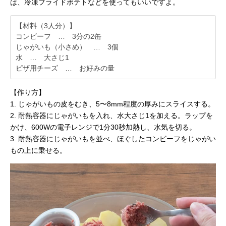
は、冷凍フライドポテトなどを使ってもいいですよ。
【材料（3人分）】
コンビーフ … 3分の2缶
じゃがいも（小さめ） … 3個
水 … 大さじ1
ピザ用チーズ … お好みの量
【作り方】
1. じゃがいもの皮をむき、5〜8mm程度の厚みにスライスする。
2. 耐熱容器にじゃがいもを入れ、水大さじ1を加える。ラップを
かけ、600Wの電子レンジで1分30秒加熱し、水気を切る。
3. 耐熱容器にじゃがいもを並べ、ほぐしたコンビーフをじゃがい
もの上に乗せる。