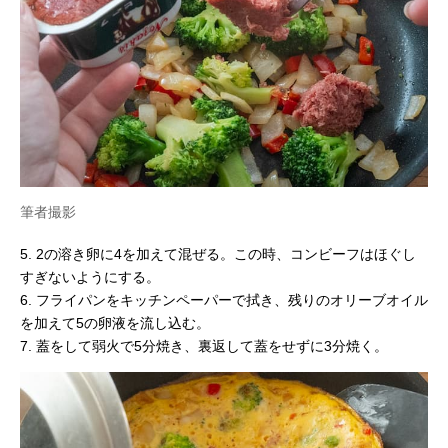
筆者撮影
5. 2の溶き卵に4を加えて混ぜる。この時、コンビーフはほぐし
すぎないようにする。
6. フライパンをキッチンペーパーで拭き、残りのオリーブオイル
を加えて5の卵液を流し込む。
7. 蓋をして弱火で5分焼き、裏返して蓋をせずに3分焼く。