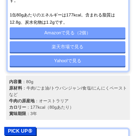
す。
1缶80gあたりのエネルギーは177kcal。含まれる脂質は
12.8g、炭水化物は1.2gです。
Amazonで見る（2個）
楽天市場で見る
Yahoo!で見る
内容量
：80g
原材料
：牛肉/ごま油/トウバンジャン/食塩/にんにくペースト
など
牛肉の原産地
：オーストラリア
カロリー
：177kcal（80gあたり）
賞味期限
：3年
PICK UP⑤