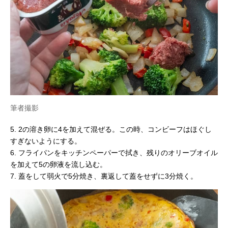
筆者撮影
5. 2の溶き卵に4を加えて混ぜる。この時、コンビーフはほぐし
すぎないようにする。
6. フライパンをキッチンペーパーで拭き、残りのオリーブオイル
を加えて5の卵液を流し込む。
7. 蓋をして弱火で5分焼き、裏返して蓋をせずに3分焼く。