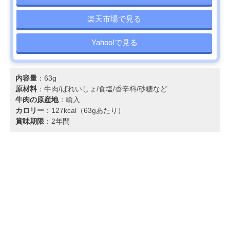
楽天市場で見る
Yahoo!で見る
内容量
：63g
原材料
：牛肉/ばれいしょ/食塩/香辛料/砂糖など
牛肉の原産地
：輸入
カロリー
：127kcal（63gあたり）
賞味期限
：2年間