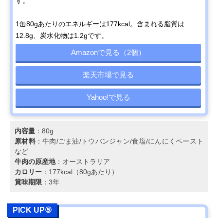
す。
1缶80gあたりのエネルギーは177kcal。含まれる脂質は
12.8g、炭水化物は1.2gです。
Amazonで見る（2個）
楽天市場で見る
Yahoo!で見る
内容量
：80g
原材料
：牛肉/ごま油/トウバンジャン/食塩/にんにくペースト
など
牛肉の原産地
：オーストラリア
カロリー
：177kcal（80gあたり）
賞味期限
：3年
PICK UP⑤