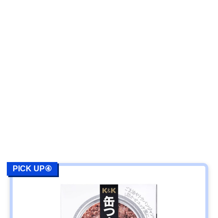
PICK UP④