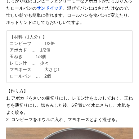
しっかり味のコンビーフとクリーミーなアボカドがたっぷり入っ
たロールパンの
サンドイッチ
。混ぜてパンにはさむだけなので、
忙しい朝でも簡単に作れます。ロールパンを食パンに変えたり、
ホットサンドにしてもおいしいですよ。
【材料（1人分）】
コンビーフ … 1/2缶
アボカド … 1/2個
玉ねぎ … 1/8個
レモン汁 … 少々
マヨネーズ … 大さじ1
ロールパン … 2個
【作り方】
1. アボカドをさいの目切りにし、レモン汁をまぶしておく。玉ね
ぎを薄切りにし、塩もみした後、5分置いて水にさらし、水気を
よく絞る。
2. コンビーフをボウルに入れ、マヨネーズとよく混ぜる。