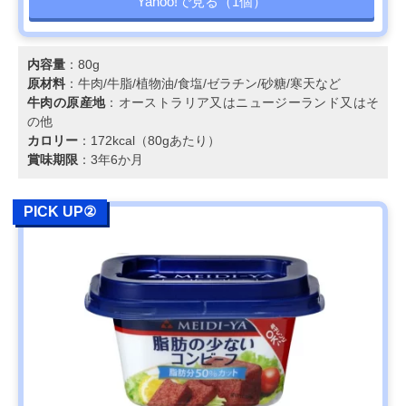
Yahoo!で見る（1個）
内容量
：80g
原材料
：牛肉/牛脂/植物油/食塩/ゼラチン/砂糖/寒天など
牛肉の原産地
：オーストラリア又はニュージーランド又はそ
の他
カロリー
：172kcal（80gあたり）
賞味期限
：3年6か月
PICK UP②