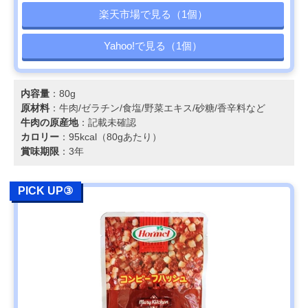
楽天市場で見る（1個）
Yahoo!で見る（1個）
内容量
：80g
原材料
：牛肉/ゼラチン/食塩/野菜エキス/砂糖/香辛料など
牛肉の原産地
：記載未確認
カロリー
：95kcal（80gあたり）
賞味期限
：3年
PICK UP③