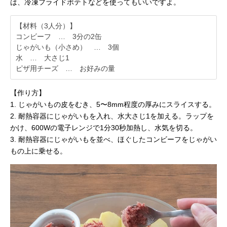
は、冷凍フライドポテトなどを使ってもいいですよ。
【材料（3人分）】
コンビーフ … 3分の2缶
じゃがいも（小さめ） … 3個
水 … 大さじ1
ピザ用チーズ … お好みの量
【作り方】
1. じゃがいもの皮をむき、5〜8mm程度の厚みにスライスする。
2. 耐熱容器にじゃがいもを入れ、水大さじ1を加える。ラップを
かけ、600Wの電子レンジで1分30秒加熱し、水気を切る。
3. 耐熱容器にじゃがいもを並べ、ほぐしたコンビーフをじゃがい
もの上に乗せる。