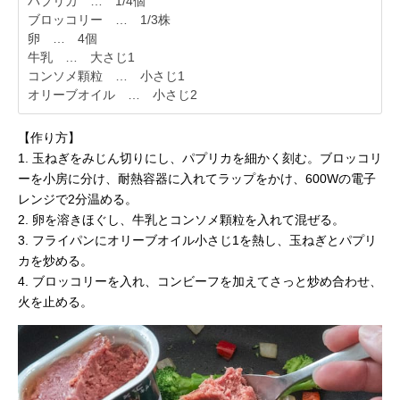
パプリカ … 1/4個
ブロッコリー … 1/3株
卵 … 4個
牛乳 … 大さじ1
コンソメ顆粒 … 小さじ1
オリーブオイル … 小さじ2
【作り方】
1. 玉ねぎをみじん切りにし、パプリカを細かく刻む。ブロッコリ
ーを小房に分け、耐熱容器に入れてラップをかけ、600Wの電子
レンジで2分温める。
2. 卵を溶きほぐし、牛乳とコンソメ顆粒を入れて混ぜる。
3. フライパンにオリーブオイル小さじ1を熱し、玉ねぎとパプリ
カを炒める。
4. ブロッコリーを入れ、コンビーフを加えてさっと炒め合わせ、
火を止める。