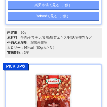
楽天市場で見る（1個）
Yahoo!で見る（1個）
内容量
：80g
原材料
：牛肉/ゼラチン/食塩/野菜エキス/砂糖/香辛料など
牛肉の原産地
：記載未確認
カロリー
：95kcal（80gあたり）
賞味期限
：3年
PICK UP③