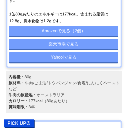
す。
1缶80gあたりのエネルギーは177kcal。含まれる脂質は
12.8g、炭水化物は1.2gです。
Amazonで見る（2個）
楽天市場で見る
Yahoo!で見る
内容量
：80g
原材料
：牛肉/ごま油/トウバンジャン/食塩/にんにくペースト
など
牛肉の原産地
：オーストラリア
カロリー
：177kcal（80gあたり）
賞味期限
：3年
PICK UP⑤