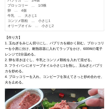
パプリカ … 1/4個
ブロッコリー … 1/3株
卵 … 4個
牛乳 … 大さじ1
コンソメ顆粒 … 小さじ1
オリーブオイル … 小さじ2
【作り方】
1. 玉ねぎをみじん切りにし、パプリカを細かく刻む。ブロッコリ
ーを小房に分け、耐熱容器に入れてラップをかけ、600Wの電子
レンジで2分温める。
2. 卵を溶きほぐし、牛乳とコンソメ顆粒を入れて混ぜる。
3. フライパンにオリーブオイル小さじ1を熱し、玉ねぎとパプリ
カを炒める。
4. ブロッコリーを入れ、コンビーフを加えてさっと炒め合わせ、
火を止める。