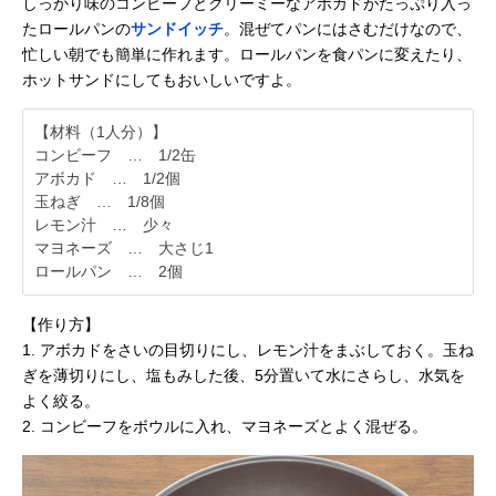
しっかり味のコンビーフとクリーミーなアボカドがたっぷり入っ
たロールパンの
サンドイッチ
。混ぜてパンにはさむだけなので、
忙しい朝でも簡単に作れます。ロールパンを食パンに変えたり、
ホットサンドにしてもおいしいですよ。
【材料（1人分）】
コンビーフ … 1/2缶
アボカド … 1/2個
玉ねぎ … 1/8個
レモン汁 … 少々
マヨネーズ … 大さじ1
ロールパン … 2個
【作り方】
1. アボカドをさいの目切りにし、レモン汁をまぶしておく。玉ね
ぎを薄切りにし、塩もみした後、5分置いて水にさらし、水気を
よく絞る。
2. コンビーフをボウルに入れ、マヨネーズとよく混ぜる。