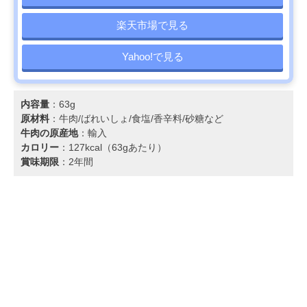
楽天市場で見る
Yahoo!で見る
内容量
：63g
原材料
：牛肉/ばれいしょ/食塩/香辛料/砂糖など
牛肉の原産地
：輸入
カロリー
：127kcal（63gあたり）
賞味期限
：2年間