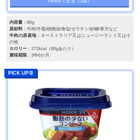
Yahoo!で見る（1個）
内容量
：80g
原材料
：牛肉/牛脂/植物油/食塩/ゼラチン/砂糖/寒天など
牛肉の原産地
：オーストラリア又はニュージーランド又はそ
の他
カロリー
：172kcal（80gあたり）
賞味期限
：3年6か月
PICK UP②