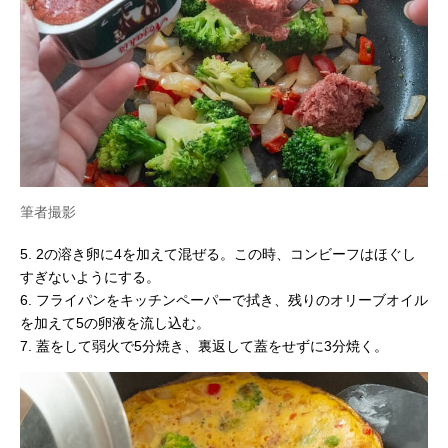
筆者撮影
5. 2の溶き卵に4を加えて混ぜる。この時、コンビーフはほぐし
すぎないようにする。
6. フライパンをキッチンペーパーで拭き、残りのオリーブオイル
を加えて5の卵液を流し込む。
7. 蓋をして弱火で5分焼き、裏返して蓋をせずに3分焼く。