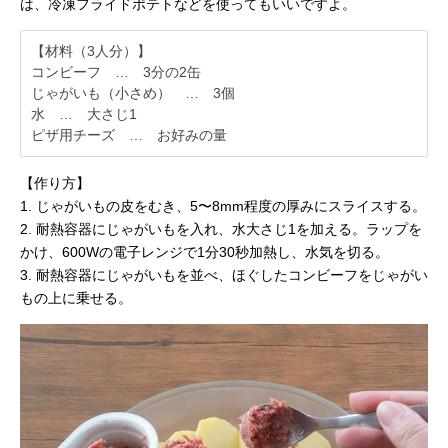
は、冷凍フライドポテトなどを使ってもいいですよ。
【材料（3人分）】
コンビーフ … 3分の2缶
じゃがいも（小さめ） … 3個
水 … 大さじ1
ピザ用チーズ … お好みの量
【作り方】
1. じゃがいもの皮をむき、5〜8mm程度の厚みにスライスする。
2. 耐熱容器にじゃがいもを入れ、水大さじ1を加える。ラップを
かけ、600Wの電子レンジで1分30秒加熱し、水気を切る。
3. 耐熱容器にじゃがいもを並べ、ほぐしたコンビーフをじゃがい
もの上に乗せる。