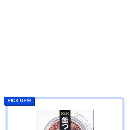
PICK UP④