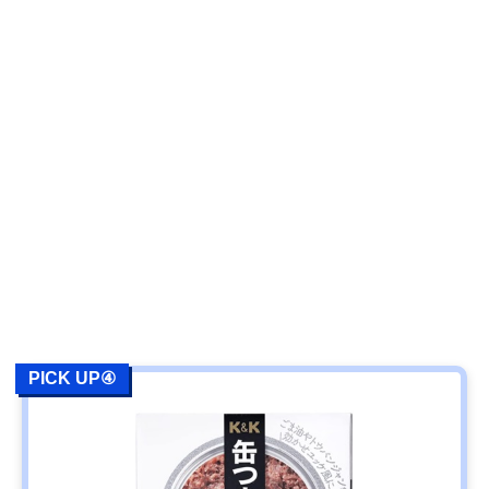
PICK UP④