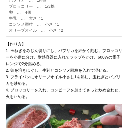
パプリカ … 1/4個
ブロッコリー … 1/3株
卵 … 4個
牛乳 … 大さじ1
コンソメ顆粒 … 小さじ1
オリーブオイル … 小さじ2
【作り方】
1. 玉ねぎをみじん切りにし、パプリカを細かく刻む。ブロッコリ
ーを小房に分け、耐熱容器に入れてラップをかけ、600Wの電子
レンジで2分温める。
2. 卵を溶きほぐし、牛乳とコンソメ顆粒を入れて混ぜる。
3. フライパンにオリーブオイル小さじ1を熱し、玉ねぎとパプリ
カを炒める。
4. ブロッコリーを入れ、コンビーフを加えてさっと炒め合わせ、
火を止める。