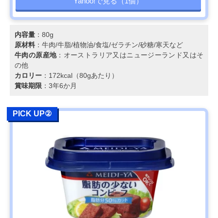
Yahoo!で見る（1個）
内容量
：80g
原材料
：牛肉/牛脂/植物油/食塩/ゼラチン/砂糖/寒天など
牛肉の原産地
：オーストラリア又はニュージーランド又はそ
の他
カロリー
：172kcal（80gあたり）
賞味期限
：3年6か月
PICK UP②