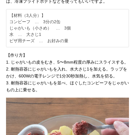
は、冷凍フライドポテトなどを使ってもいいですよ。
【材料（3人分）】
コンビーフ … 3分の2缶
じゃがいも（小さめ） … 3個
水 … 大さじ1
ピザ用チーズ … お好みの量
【作り方】
1. じゃがいもの皮をむき、5〜8mm程度の厚みにスライスする。
2. 耐熱容器にじゃがいもを入れ、水大さじ1を加える。ラップを
かけ、600Wの電子レンジで1分30秒加熱し、水気を切る。
3. 耐熱容器にじゃがいもを並べ、ほぐしたコンビーフをじゃがい
もの上に乗せる。