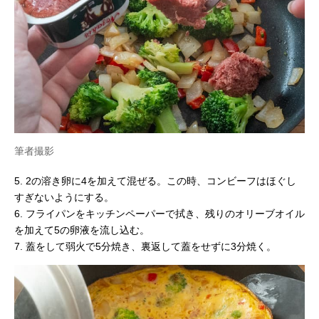
筆者撮影
5. 2の溶き卵に4を加えて混ぜる。この時、コンビーフはほぐし
すぎないようにする。
6. フライパンをキッチンペーパーで拭き、残りのオリーブオイル
を加えて5の卵液を流し込む。
7. 蓋をして弱火で5分焼き、裏返して蓋をせずに3分焼く。