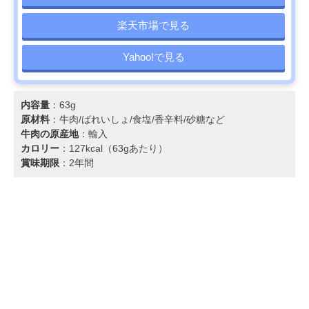
楽天市場で見る
Yahoo!で見る
内容量
：63g
原材料
：牛肉/ばれいしょ/食塩/香辛料/砂糖など
牛肉の原産地
：輸入
カロリー
：127kcal（63gあたり）
賞味期限
：2年間