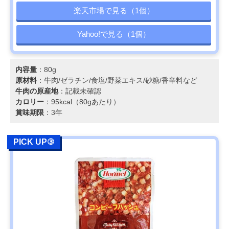
楽天市場で見る（1個）
Yahoo!で見る（1個）
内容量
：80g
原材料
：牛肉/ゼラチン/食塩/野菜エキス/砂糖/香辛料など
牛肉の原産地
：記載未確認
カロリー
：95kcal（80gあたり）
賞味期限
：3年
PICK UP③