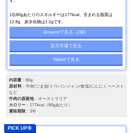
す。
1缶80gあたりのエネルギーは177kcal。含まれる脂質は
12.8g、炭水化物は1.2gです。
Amazonで見る（2個）
楽天市場で見る
Yahoo!で見る
内容量
：80g
原材料
：牛肉/ごま油/トウバンジャン/食塩/にんにくペースト
など
牛肉の原産地
：オーストラリア
カロリー
：177kcal（80gあたり）
賞味期限
：3年
PICK UP⑤