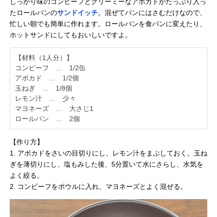
しっかり味のコンビーフとクリーミーなアボカドがたっぷり入っ
たロールパンの
サンドイッチ
。混ぜてパンにはさむだけなので、
忙しい朝でも簡単に作れます。ロールパンを食パンに変えたり、
ホットサンドにしてもおいしいですよ。
【材料（1人分）】
コンビーフ … 1/2缶
アボカド … 1/2個
玉ねぎ … 1/8個
レモン汁 … 少々
マヨネーズ … 大さじ1
ロールパン … 2個
【作り方】
1. アボカドをさいの目切りにし、レモン汁をまぶしておく。玉ね
ぎを薄切りにし、塩もみした後、5分置いて水にさらし、水気を
よく絞る。
2. コンビーフをボウルに入れ、マヨネーズとよく混ぜる。