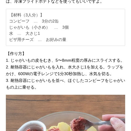
は、冷凍フライドポテトなどを使ってもいいですよ。
【材料（3人分）】
コンビーフ … 3分の2缶
じゃがいも（小さめ） … 3個
水 … 大さじ1
ピザ用チーズ … お好みの量
【作り方】
1. じゃがいもの皮をむき、5〜8mm程度の厚みにスライスする。
2. 耐熱容器にじゃがいもを入れ、水大さじ1を加える。ラップを
かけ、600Wの電子レンジで1分30秒加熱し、水気を切る。
3. 耐熱容器にじゃがいもを並べ、ほぐしたコンビーフをじゃがい
もの上に乗せる。