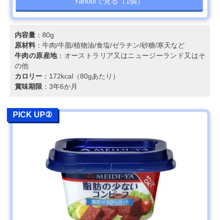
Yahoo!で見る（1個）
内容量
：80g
原材料
：牛肉/牛脂/植物油/食塩/ゼラチン/砂糖/寒天など
牛肉の原産地
：オーストラリア又はニュージーランド又はそ
の他
カロリー
：172kcal（80gあたり）
賞味期限
：3年6か月
PICK UP②