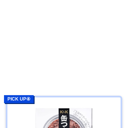
PICK UP④