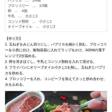
パプリカ … 1/4個
ブロッコリー … 1/3株
卵 … 4個
牛乳 … 大さじ1
コンソメ顆粒 … 小さじ1
オリーブオイル … 小さじ2
【作り方】
1. 玉ねぎをみじん切りにし、パプリカを細かく刻む。ブロッコリ
ーを小房に分け、耐熱容器に入れてラップをかけ、600Wの電子
レンジで2分温める。
2. 卵を溶きほぐし、牛乳とコンソメ顆粒を入れて混ぜる。
3. フライパンにオリーブオイル小さじ1を熱し、玉ねぎとパプリ
カを炒める。
4. ブロッコリーを入れ、コンビーフを加えてさっと炒め合わせ、
火を止める。