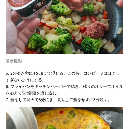
筆者撮影
5. 2の溶き卵に4を加えて混ぜる。この時、コンビーフはほぐし
すぎないようにする。
6. フライパンをキッチンペーパーで拭き、残りのオリーブオイル
を加えて5の卵液を流し込む。
7. 蓋をして弱火で5分焼き、裏返して蓋をせずに3分焼く。