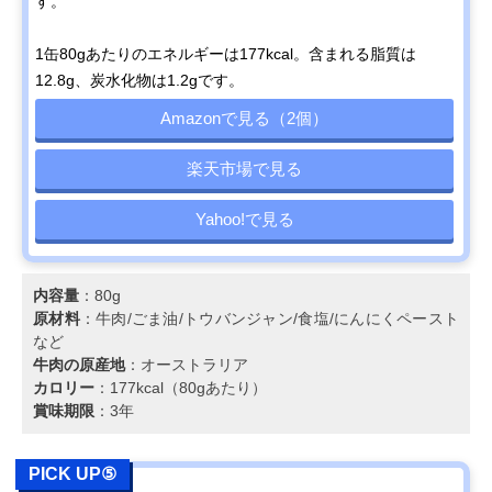
す。
1缶80gあたりのエネルギーは177kcal。含まれる脂質は
12.8g、炭水化物は1.2gです。
Amazonで見る（2個）
楽天市場で見る
Yahoo!で見る
内容量
：80g
原材料
：牛肉/ごま油/トウバンジャン/食塩/にんにくペースト
など
牛肉の原産地
：オーストラリア
カロリー
：177kcal（80gあたり）
賞味期限
：3年
PICK UP⑤