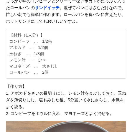
しっかり味のコンビーフとクリーミーなアボカドがたっぷり入っ
たロールパンの
サンドイッチ
。混ぜてパンにはさむだけなので、
忙しい朝でも簡単に作れます。ロールパンを食パンに変えたり、
ホットサンドにしてもおいしいですよ。
【材料（1人分）】
コンビーフ … 1/2缶
アボカド … 1/2個
玉ねぎ … 1/8個
レモン汁 … 少々
マヨネーズ … 大さじ1
ロールパン … 2個
【作り方】
1. アボカドをさいの目切りにし、レモン汁をまぶしておく。玉ね
ぎを薄切りにし、塩もみした後、5分置いて水にさらし、水気を
よく絞る。
2. コンビーフをボウルに入れ、マヨネーズとよく混ぜる。