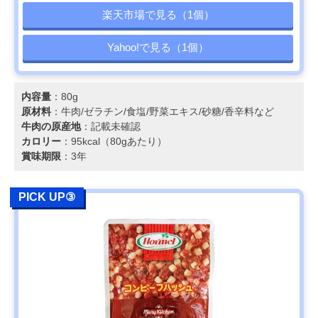
楽天市場で見る（1個）
Yahoo!で見る（1個）
内容量
：80g
原材料
：牛肉/ゼラチン/食塩/野菜エキス/砂糖/香辛料など
牛肉の原産地
：記載未確認
カロリー
：95kcal（80gあたり）
賞味期限
：3年
PICK UP③