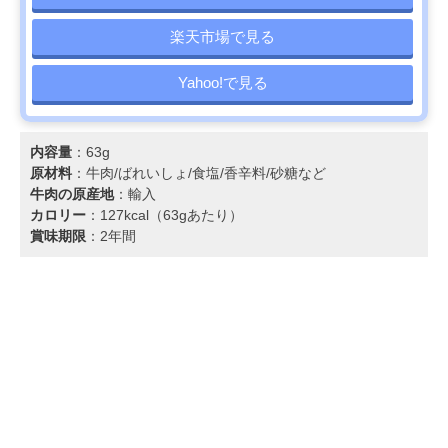
楽天市場で見る
Yahoo!で見る
内容量
：63g
原材料
：牛肉/ばれいしょ/食塩/香辛料/砂糖など
牛肉の原産地
：輸入
カロリー
：127kcal（63gあたり）
賞味期限
：2年間