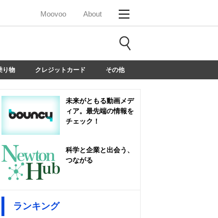
Moovoo
About
乗り物
クレジットカード
その他
未来がともる動画メデ
ィア。最先端の情報を
チェック！
科学と企業と出会う、
つながる
ランキング