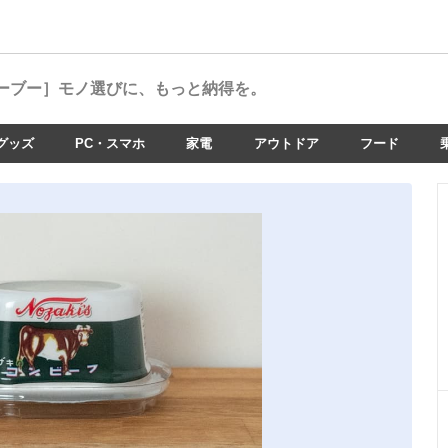
ーブー］
モノ選びに、もっと納得を。
グッズ
PC・スマホ
家電
アウトドア
フード