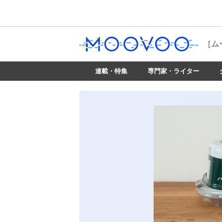
［ム
連載・特集
専門家・ライター