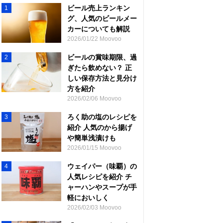
ビール売上ランキン
1
グ、人気のビールメー
カーについても解説
2026/01/22 Moovoo
ビールの賞味期限、過
2
ぎたら飲めない？ 正
しい保存方法と見分け
方を紹介
2026/02/06 Moovoo
ろく助の塩のレシピを
3
紹介 人気のから揚げ
や簡単浅漬けも
2026/01/15 Moovoo
ウェイパー（味覇）の
4
人気レシピを紹介 チ
ャーハンやスープが手
軽においしく
2026/02/03 Moovoo