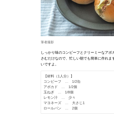
筆者撮影
しっかり味のコンビーフとクリーミーなアボ
さむだけなので、忙しい朝でも簡単に作れま
いですよ。
【材料（1人分）】
コンビーフ … 1/2缶
アボカド … 1/2個
玉ねぎ … 1/8個
レモン汁 … 少々
マヨネーズ … 大さじ1
ロールパン … 2個