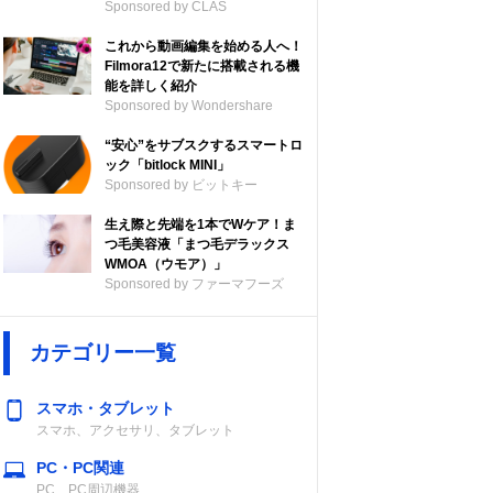
Sponsored by CLAS
これから動画編集を始める人へ！
Filmora12で新たに搭載される機
能を詳しく紹介
Sponsored by Wondershare
“安心”をサブスクするスマートロ
ック「bitlock MINI」
Sponsored by ビットキー
生え際と先端を1本でWケア！ま
つ毛美容液「まつ毛デラックス
WMOA（ウモア）」
Sponsored by ファーマフーズ
カテゴリー一覧
スマホ・タブレット
スマホ、アクセサリ、タブレット
PC・PC関連
PC、PC周辺機器