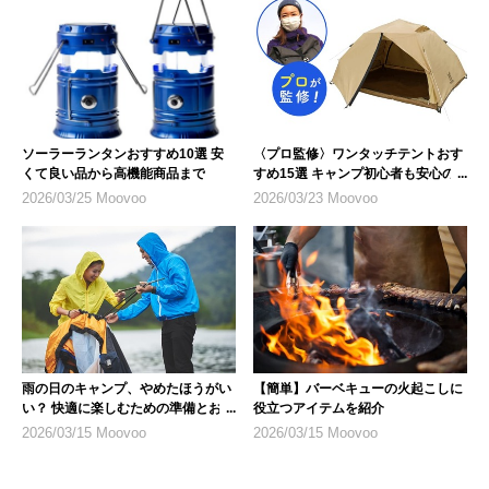
ソーラーランタンおすすめ10選 安
〈プロ監修〉ワンタッチテントおす
くて良い品から高機能商品まで
すめ15選 キャンプ初心者も安心の
人気モデル
2026/03/25 Moovoo
2026/03/23 Moovoo
雨の日のキャンプ、やめたほうがい
【簡単】バーベキューの火起こしに
い？ 快適に楽しむための準備とおす
役立つアイテムを紹介
すめ商品
2026/03/15 Moovoo
2026/03/15 Moovoo