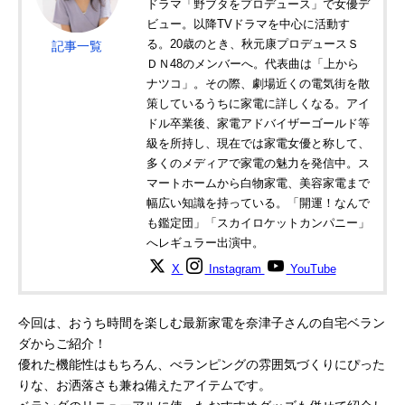
ドラマ「野ブタをプロデュース」で女優デ
ビュー。以降TVドラマを中心に活動す
る。20歳のとき、秋元康プロデュースＳ
記事一覧
ＤＮ48のメンバーへ。代表曲は「上から
ナツコ」。その際、劇場近くの電気街を散
策しているうちに家電に詳しくなる。アイ
ドル卒業後、家電アドバイザーゴールド等
級を所持し、現在では家電女優と称して、
多くのメディアで家電の魅力を発信中。ス
マートホームから白物家電、美容家電まで
幅広い知識を持っている。「開運！なんで
も鑑定団」「スカイロケットカンパニー」
へレギュラー出演中。
X
Instagram
YouTube
今回は、おうち時間を楽しむ最新家電を奈津子さんの自宅ベラン
ダからご紹介！
優れた機能性はもちろん、べランピングの雰囲気づくりにぴった
りな、お洒落さも兼ね備えたアイテムです。