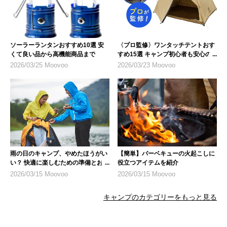
ソーラーランタンおすすめ10選 安
〈プロ監修〉ワンタッチテントおす
くて良い品から高機能商品まで
すめ15選 キャンプ初心者も安心の
人気モデル
2026/03/25 Moovoo
2026/03/23 Moovoo
雨の日のキャンプ、やめたほうがい
【簡単】バーベキューの火起こしに
い？ 快適に楽しむための準備とおす
役立つアイテムを紹介
すめ商品
2026/03/15 Moovoo
2026/03/15 Moovoo
キャンプのカテゴリーをもっと見る