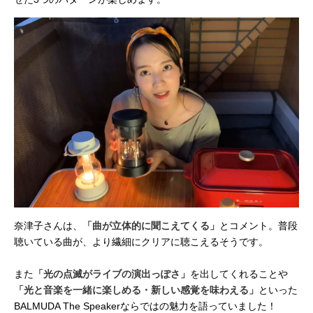
奈津子さんは、
「曲が立体的に聞こえてくる」
とコメント。普段
聴いている曲が、より繊細にクリアに聴こえるそうです。
また
「光の点滅がライブの演出っぽさ」
を出してくれることや
「光と音楽を一緒に楽しめる・新しい感覚を味わえる」
といった
BALMUDA The Speakerならではの魅力を語っていました！