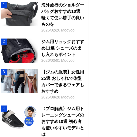
海外旅行のショルダー
1
バッグおすすめ10選
軽くて使い勝手の良い
ものを
2026/02/26 Moovoo
ジム用リュックおすす
2
め11選 シューズの出
し入れもポイント
2026/03/01 Moovoo
【ジムの服装】女性用
3
25選 おしゃれで体型
カバーできるウェアも
おすすめ
2025/08/28 Moovoo
〈プロ解説〉ジム用ト
4
レーニングシューズの
おすすめ10選 初心者
も使いやすいモデルと
は