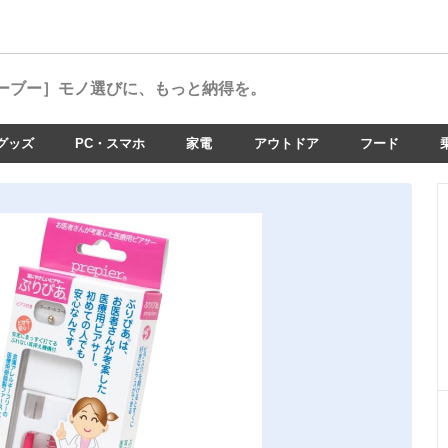
ーブー］
モノ選びに、もっと納得を。
グッズ
PC・スマホ
家電
アウトドア
フード