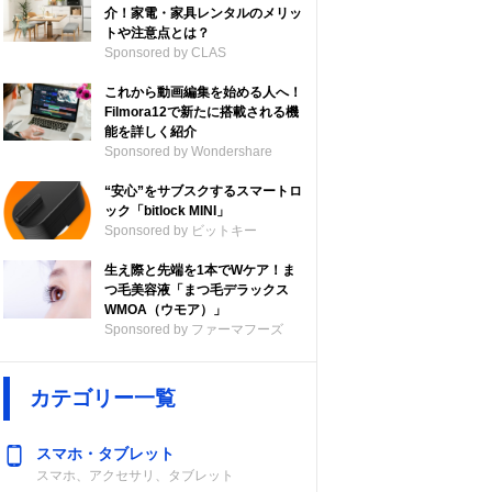
介！家電・家具レンタルのメリッ
トや注意点とは？
Sponsored by CLAS
これから動画編集を始める人へ！
Filmora12で新たに搭載される機
能を詳しく紹介
Sponsored by Wondershare
“安心”をサブスクするスマートロ
ック「bitlock MINI」
Sponsored by ビットキー
生え際と先端を1本でWケア！ま
つ毛美容液「まつ毛デラックス
WMOA（ウモア）」
Sponsored by ファーマフーズ
カテゴリー一覧
スマホ・タブレット
スマホ、アクセサリ、タブレット