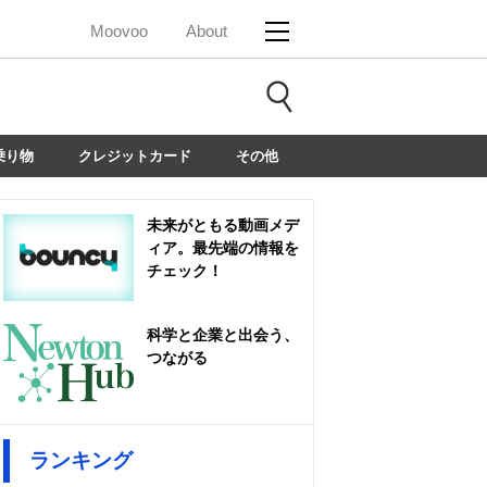
Moovoo
About
乗り物
クレジットカード
その他
未来がともる動画メデ
ィア。最先端の情報を
チェック！
科学と企業と出会う、
つながる
ランキング