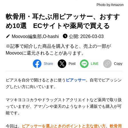
Photo by Amazon
軟骨用・耳たぶ用ピアッサー、おすす
め10選 ECサイトや薬局で買える
Moovoo編集部,O-hashi
公開: 2026-03-03
※記事で紹介した商品を購入すると、売上の一部が
Moovooに還元されることがあります。
Share
Post
LINE
Copy
ピアスを自分で開けるときに使う
ピアッサー
。自宅でピアッシン
グしたい方に向いています。
マツキヨココカラやドラッグストアクリエイトなど薬局で取り扱
っていますが、アマゾンや楽天のようなネット通販でも購入が可
能です。
今回は、
ピアッサーを選ぶときのポイントと主な使い方
、
軟骨用