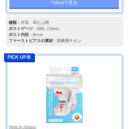
Yahoo!で見る
種類
：片耳、耳たぶ用
ポストゲージ
：18G（1mm）
ポスト内径
：8ｍｍ
ファーストピアスの素材
：医療用チタン
PICK UP⑨
Photo by Amazon