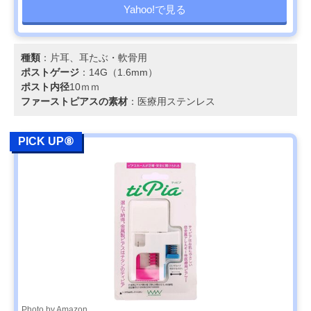
Yahoo!で見る
種類
：片耳、耳たぶ・軟骨用
ポストゲージ
：14G（1.6mm）
ポスト内径
10ｍｍ
ファーストピアスの素材
：医療用ステンレス
PICK UP⑧
Photo by Amazon