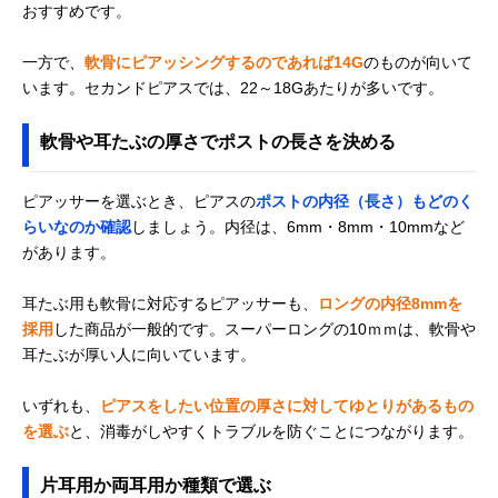
おすすめです。
一方で、
軟骨にピアッシングするのであれば14G
のものが向いて
います。セカンドピアスでは、22～18Gあたりが多いです。
軟骨や耳たぶの厚さでポストの長さを決める
ピアッサーを選ぶとき、ピアスの
ポストの内径（長さ）もどのく
らいなのか確認
しましょう。内径は、6mm・8mm・10mmなど
があります。
耳たぶ用も軟骨に対応するピアッサーも、
ロングの内径8mmを
採用
した商品が一般的です。スーパーロングの10ｍｍは、軟骨や
耳たぶが厚い人に向いています。
いずれも、
ピアスをしたい位置の厚さに対してゆとりがあるもの
を選ぶ
と、消毒がしやすくトラブルを防ぐことにつながります。
片耳用か両耳用か種類で選ぶ