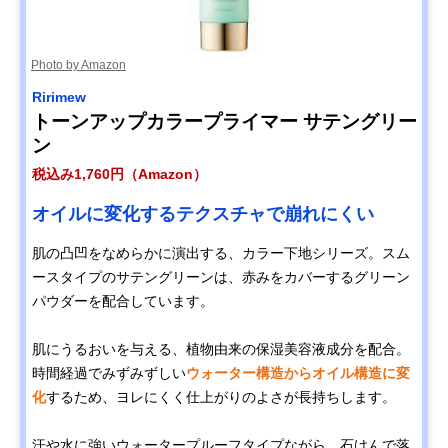
Photo by Amazon
Ririmew
トーンアップカラープライマー サテングリー
ン
税込み1,760円（Amazon）
オイルに変化するテクスチャで崩れにくい
肌の凸凹をなめらかに演出する、カラー下地シリーズ。スム
ースタイプのサテングリーンは、赤みをカバーするグリーン
パウダーを配合しています。
肌にうるおいを与える、植物由来の保湿美容液成分を配合。
時間経過でみずみずしい
ウォーター構造からオイル構造に変
化
するため、ヨレにくく仕上がりのよさが長持ちします。
汗や水に強いウォータープルーフタイプながら、石けんで落