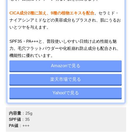
CICA成分2種に加え、9種の植物エキスを配合
。セラミド・
ナイアシンアミドなどの美容成分もプラスされ、肌にうるお
いとツヤを与えます。
SPF35・PA+++と、普段使いしやすい日焼け止め性能も魅
力。毛穴フラットパウダーや化粧崩れ防止成分も配合され、
機能性に優れています。
Amazonで見る
楽天市場で見る
Yahoo!で見る
内容量
：25g
SPF値
：35
PA値
：+++