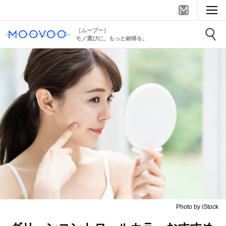
［ムーブー］
モノ選びに、もっと納得を。
Photo by iStock