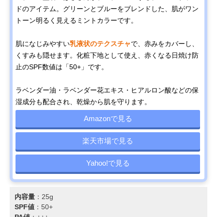
ドのアイテム。グリーンとブルーをブレンドした、肌がワン
トーン明るく見えるミントカラーです。
肌になじみやすい
乳液状のテクスチャ
で、赤みをカバーし、
くすみも隠せます。化粧下地として使え、赤くなる日焼け防
止のSPF数値は「50+」です。
ラベンダー油・ラベンダー花エキス・ヒアルロン酸などの保
湿成分も配合され、乾燥から肌を守ります。
Amazonで見る
楽天市場で見る
Yahoo!で見る
内容量
：25g
SPF値
：50+