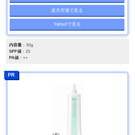
楽天市場で見る
Yahoo!で見る
内容量
：30g
SPF値
：25
PA値
：++
PR