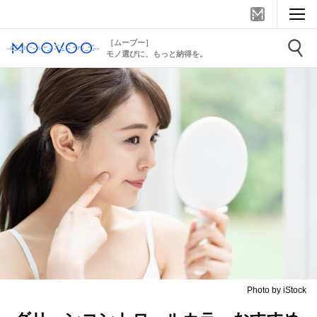
［ムーブー］
モノ選びに、もっと納得を。
Photo by iStock