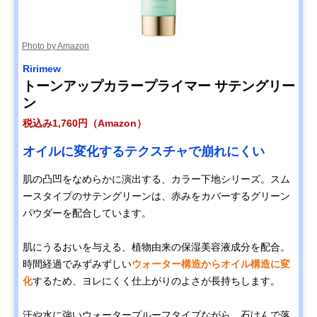
Photo by Amazon
Ririmew
トーンアップカラープライマー サテングリー
ン
税込み1,760円（Amazon）
オイルに変化するテクスチャで崩れにくい
肌の凸凹をなめらかに演出する、カラー下地シリーズ。スム
ースタイプのサテングリーンは、赤みをカバーするグリーン
パウダーを配合しています。
肌にうるおいを与える、植物由来の保湿美容液成分を配合。
時間経過でみずみずしい
ウォーター構造からオイル構造に変
化
するため、ヨレにくく仕上がりのよさが長持ちします。
汗や水に強いウォータープルーフタイプながら、石けんで落