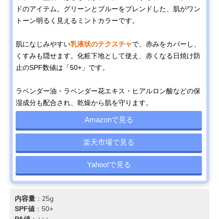
ドのアイテム。グリーンとブルーをブレンドした、肌がワン
トーン明るく見えるミントカラーです。
肌になじみやすい
乳液状のテクスチャ
で、赤みをカバーし、
くすみも隠せます。化粧下地として使え、赤くなる日焼け防
止のSPF数値は「50+」です。
ラベンダー油・ラベンダー花エキス・ヒアルロン酸などの保
湿成分も配合され、乾燥から肌を守ります。
Amazonで見る
楽天市場で見る
Yahoo!で見る
内容量
：25g
SPF値
：50+