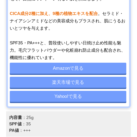
CICA成分2種に加え、9種の植物エキスを配合
。セラミド・
ナイアシンアミドなどの美容成分もプラスされ、肌にうるお
いとツヤを与えます。
SPF35・PA+++と、普段使いしやすい日焼け止め性能も魅
力。毛穴フラットパウダーや化粧崩れ防止成分も配合され、
機能性に優れています。
Amazonで見る
楽天市場で見る
Yahoo!で見る
内容量
：25g
SPF値
：35
PA値
：+++