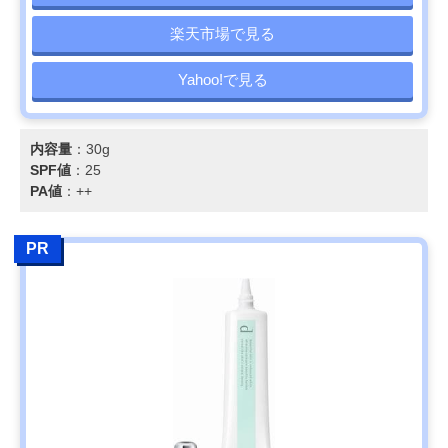
楽天市場で見る
Yahoo!で見る
内容量
：30g
SPF値
：25
PA値
：++
PR