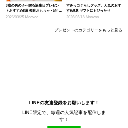
3歳の男の子へ贈る誕生日プレゼン
すみっコぐらしグッズ、人気のおす
トおすすめ8選 知育おもちゃ・絵本
すめ9選 ギフトにもぴったり
を厳選
2026/03/25 Moovoo
2026/03/18 Moovoo
プレゼントのカテゴリーをもっと見る
LINEの友達登録をお願いします！
LINE限定で、毎週の人気記事を配信しま
す！