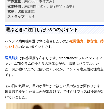
本体重量
：約200g（本体のみ）
稼働時間
：約2時間（強）、約9時間（微弱）
電源
：USB充電式
ストラップ
：あり
選ぶときに注目したい3つのポイント
ハンディ扇風機を選ぶ際に注目したいのが
送風能力、静音性、持
ちやすさ
の3つのポイントです。
送風能力
は体感温度を左右します。francfrancのフレハンディフ
ァンも178グラムの小ぶりの本体ながら、風量はパワフル。た
だ、風が強いだけでは使いにくいのが、ハンディ扇風機の注意点
です。
その日の気温や、屋内か屋外かで欲しい風の強さは変わります。
編集部で検証した日は外が気温27度、ですがオフィスは冷房が効
いていました。