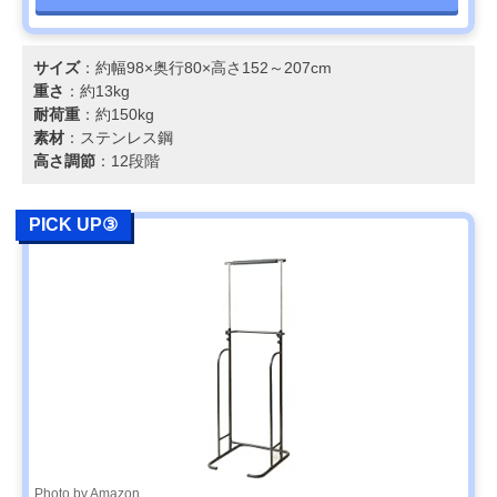
サイズ
：約幅98×奥行80×高さ152～207cm
重さ
：約13kg
耐荷重
：約150kg
素材
：ステンレス鋼
高さ調節
：12段階
PICK UP③
Photo by Amazon