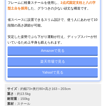
フレームに軽量スチールを使用し、
2点式固定支柱と八の字
型土台を採用
した、グラつきの少ない頑丈な構造です。
省スペースに設置できるスリム設計で、使う人にあわせて10
段階の高さ調節が可能。
安定した姿勢でぶら下がり運動が行え、ディップスバーが付
いているため上半身も鍛えられます。
Amazonで見る
楽天市場で見る
Yahoo!で見る
サイズ
：約幅73×奥行80×高さ163～203cm
重さ
：約13.5kg
耐荷重
：150kg
素材
：スチール