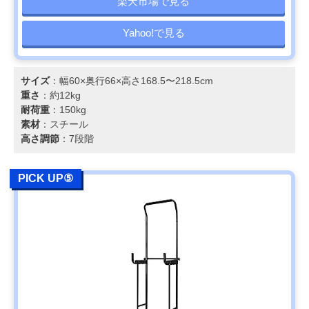
楽天市場で見る
Yahoo!で見る
サイズ
：幅60×奥行66×高さ168.5〜218.5cm
重さ
：約12kg
耐荷重
：150kg
素材
：スチール
高さ調節
：7段階
PICK UP⑤