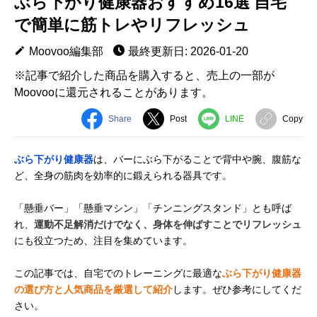
ぶら下がり健康器おすすめ16選 自宅
で簡単に筋トレやリフレッシュ
Moovoo編集部
最終更新日: 2026-01-20
※記事で紹介した商品を購入すると、売上の一部が
Moovooに還元されることがあります。
Share
Post
LINE
Copy
ぶら下がり健康器
は、バーにぶら下がることで背中や腕、腹筋な
ど、全身の筋肉を効率的に鍛えられる器具です。
「懸垂バー」「懸垂マシン」「チンニングスタンド」とも呼ば
れ、
運動不足解消だけでなく、身体を伸ばすことでリフレッシュ
にも役立つため、注目を集めています。
この記事では、自宅でのトレーニングに最適な
ぶら下がり健康器
の選び方と人気商品を厳選して紹介
します。ぜひ参考にしてくだ
さい。