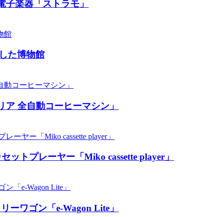
電子楽器「ストラモ」
した博物館
リア 全自動コーヒーマシン」
ーヤー「Miko cassette player」
ン「​​e-Wagon Lite」