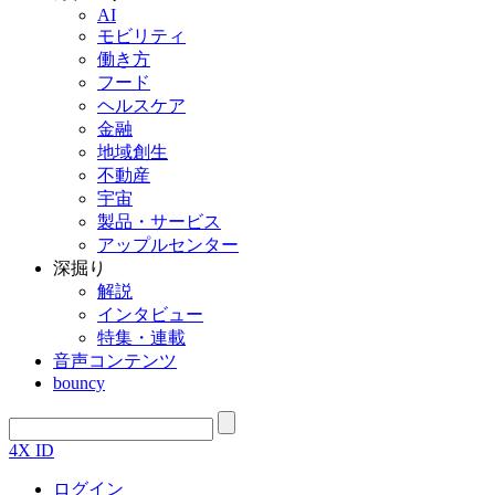
AI
モビリティ
働き方
フード
ヘルスケア
金融
地域創生
不動産
宇宙
製品・サービス
アップルセンター
深掘り
解説
インタビュー
特集・連載
音声コンテンツ
bouncy
4X ID
ログイン