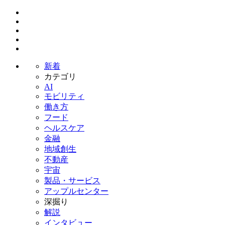
新着
カテゴリ
AI
モビリティ
働き方
フード
ヘルスケア
金融
地域創生
不動産
宇宙
製品・サービス
アップルセンター
深掘り
解説
インタビュー