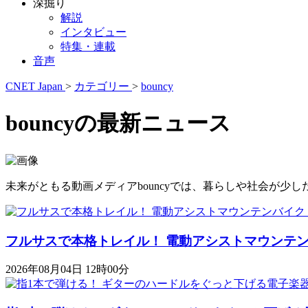
深掘り
解説
インタビュー
特集・連載
音声
CNET Japan
>
カテゴリー
>
bouncy
bouncyの最新ニュース
未来がともる動画メディアbouncyでは、暮らしや社会が
フルサスで本格トレイル！ 電動アシストマウンテンバイク「K
2026年08月04日 12時00分