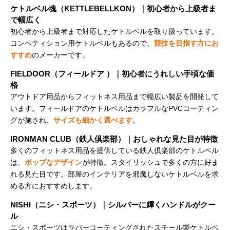
ケトルベル魂（KETTLEBELLKON）｜初心者から上級者ま
で幅広く
初心者から上級者まで対応したケトルベルを取り扱っています。
コンペティション用ケトルベルもあるので、
競技を目指す方にお
すすめ
のメーカーです。
FIELDOOR（フィールドア ）｜初心者にうれしい手頃な価
格
アウトドア用品からフィットネス用品まで幅広い製品を開発して
います。フィールドアのケトルベルはカラフルなPVCコーティン
グが施され、
サイズも細かく選べます
。
IRONMAN CLUB（鉄人倶楽部）｜おしゃれな見た目が特徴
多くのフィットネス用品を提供している鉄人倶楽部のケトルベル
は、
ポップなデザイン
が特徴。スタイリッシュで多くの方に好ま
れる見た目です。部屋のインテリアを邪魔しないケトルベルを求
める方におすすめします。
NISHI（ニシ・スポーツ）｜シルバーに輝くハンドルがクー
ル
ニシ・スポーツはラバーコーティングされたスチール製ケトルベ