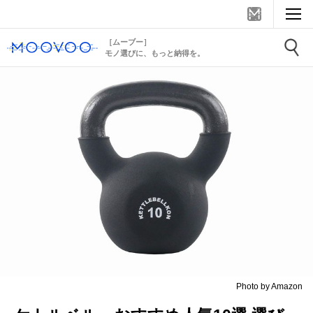
［ムーブー］
モノ選びに、もっと納得を。
Photo by Amazon