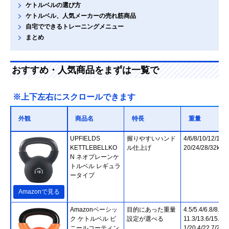
ケトルベルの選び方
ケトルベル、人気メーカーの売れ筋商品
自宅でできるトレーニングメニュー
まとめ
おすすめ・人気商品をまずは一覧で
※上下左右にスクロールできます
外観
商品名
特長
重量
UPFIELDS
握りやすいハンド
4/6/8/10/12/14/1
KETTLEBELLKO
ル仕上げ
20/24/28/32kg
N ネオプレーンケ
トルベル レギュラ
ータイプ
Amazonで見る
Amazonベーシッ
目的にあった重量
4.5/5.4/6.8/8.2/9
ク ケトルベル ビ
設定が選べる
11.3/13.6/15.9/1
ニールコーティン
1/20.4/22.7/24.9