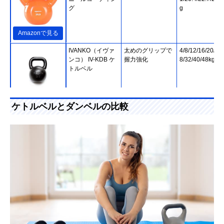
グ
g
Amazonで見る
IVANKO（イヴァ
太めのグリップで
4/8/12/16/20/24
ンコ） IV-KDB ケ
握力強化
8/32/40/48kg
トルベル
Amazonで見る
ケトルベルとダンベルの比較
カワセ 鉄人倶楽部
錆びる心配がない
2/3/4/6/8/10/12k
ケトルダンベル
セメントタイプ
Amazonで見る
クローバー
ソフトなPVCコー
4/5/8/10/12/16/2
FIELDOOR ケトル
ティング
24kg
ベル