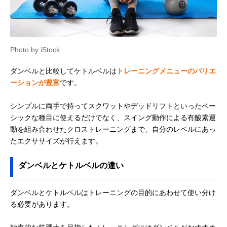
Amazonで見る
Reebok（リーボ
さまざまなトレー
4/8/12/16/20/24
Amazonで見る
ック） ファンクシ
ニングに使える
832/36/40/50kg
Photo by iStock
ョナル ケトルベル
ニシ・スポーツ
握りやすいワイド
4/8/12/16kg
ダンベルと比較してケトルベルは
トレーニングメニューのバリエ
Amazonで見る
（NISHI） ケトル
グリップ
ーションが豊富
です。
ベル
伊藤鉉鋳工所 ハー
伝統技法で製造さ
4/8/12/16/16.16
Amazonで見る
シンプルに両手で持ってスクワットやデッドリフトといったベー
ドスタイルケトル
れた国産ケトルベ
6.24/20/20.2/24
シックな種目に使えるだけでなく、スイング動作による有酸素運
ベル
ル
4.24/24.32/28/3
32.32/36/40/44/
動を組み合わせたクロストレーニングまで、自分のレベルにあっ
kg
たエクササイズが行えます。
クロステックスポ
5段階の重量調節
4.5/6.8/9/11.3/1
Amazonで見る
ーツ ファイティン
が可能
kg
ダンベルとケトルベルの違い
グロード 可変式ケ
トルベル13.5kg
ダンベルとケトルベルはトレーニングの目的にあわせて使い分け
Meister ケトルベ
砂を詰めればどこ
4.5/6.8/9.0kg
Amazonで見る
ル サンドタイプ
でもトレーニング
る必要があります。