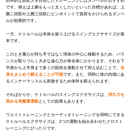
効率的な筋肥大を目指したトレーニングにはダンベルがおすすめ
です。例えば上腕をもっと太くしたいといった目標があれば、上
腕二頭筋や上腕三頭筋にピンポイントで負荷をかけられるダンベ
ルが効果的です。
一方、ケトルベルは本体を振り上げるスイングエクササイズが基
本です。
このとき重心が持ち手ではなく球体の中心に移動するため、バラ
ンスが取りづらく大きな遠心力が体全体にかかります。それを下
半身から上半身まで多くの筋肉を連動させて抑え込むことで、
全
身をまとめて鍛えることが可能
です。また、同時に体の内側にあ
るインナーマッスルも刺激するため体幹を鍛えられます。
そればかりか、ケトルベルのスイングエクササイズは、
持久力を
高める有酸素運動
としての効果もあります。
ウエイトトレーニングとカーディオトレーニングを同時にできる
ケトルベルエクササイズは、2つの運動を組み合わせたクロスト
レーニングにぴったりです。