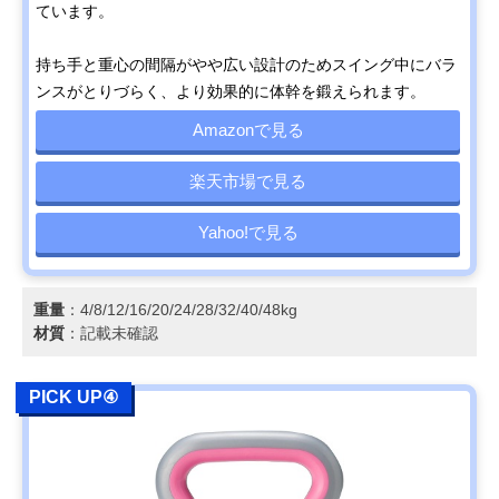
ています。
持ち手と重心の間隔がやや広い設計のためスイング中にバラ
ンスがとりづらく、より効果的に体幹を鍛えられます。
Amazonで見る
楽天市場で見る
Yahoo!で見る
重量
：4/8/12/16/20/24/28/32/40/48kg
材質
：記載未確認
PICK UP④