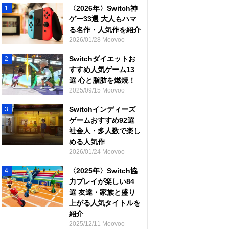
〈2026年〉Switch神
1
ゲー33選 大人もハマ
る名作・人気作を紹介
2026/01/28 Moovoo
Switchダイエットお
2
すすめ人気ゲーム13
選 心と脂肪を燃焼！
2025/09/15 Moovoo
Switchインディーズ
3
ゲームおすすめ92選
社会人・多人数で楽し
める人気作
2026/01/24 Moovoo
〈2025年〉Switch協
4
力プレイが楽しい84
選 友達・家族と盛り
上がる人気タイトルを
紹介
2025/12/11 Moovoo