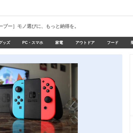
ーブー］
モノ選びに、もっと納得を。
グッズ
PC・スマホ
家電
アウトドア
フード