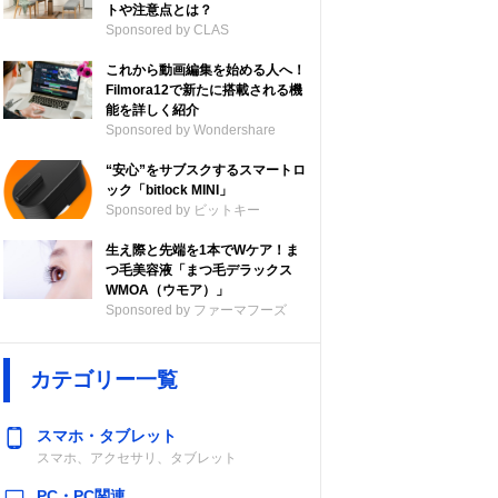
トや注意点とは？
Sponsored by CLAS
これから動画編集を始める人へ！
Filmora12で新たに搭載される機
能を詳しく紹介
Sponsored by Wondershare
“安心”をサブスクするスマートロ
ック「bitlock MINI」
Sponsored by ビットキー
生え際と先端を1本でWケア！ま
つ毛美容液「まつ毛デラックス
WMOA（ウモア）」
Sponsored by ファーマフーズ
カテゴリー一覧
スマホ・タブレット
スマホ、アクセサリ、タブレット
PC・PC関連