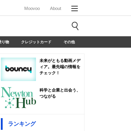
Moovoo
About
乗り物
クレジットカード
その他
未来がともる動画メデ
ィア。最先端の情報を
チェック！
科学と企業と出会う、
つながる
ランキング