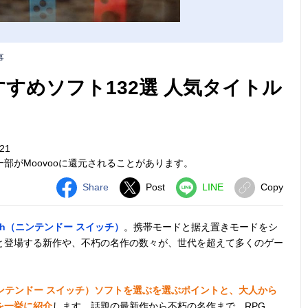
事
hおすすめソフト132選 人気タイトル
21
部がMoovooに還元されることがあります。
Share
Post
LINE
Copy
witch（ニンテンドー スイッチ）
。携帯モードと据え置きモードをシ
と登場する新作や、不朽の名作の数々が、世代を超えて多くのゲー
tch（ニンテンドー スイッチ）ソフトを選ぶを選ぶポイントと、大人から
を一挙に紹介
します。話題の最新作から不朽の名作まで、RPG、