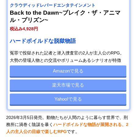
クラウディッドレパードエンタテインメント
Back to the Dawn~ブレイク・ザ・アニマ
ル・プリズン~
税込み4,928円
ハードボイルドな脱獄物語
冤罪で投獄された記者と潜入捜査官の2人が主人公のRPG。
大勢の登場人物との交流やボリュームあるシナリオが特徴
Amazonで見る
楽天市場で見る
Yahoo!で見る
2026年3月5日発売。動物たちが人間のように暮らす世界で、刑
務所に渦巻く陰謀を暴く
ハードボイルドな物語が展開される、2
人の主人公の目線で楽しむRPG
です。