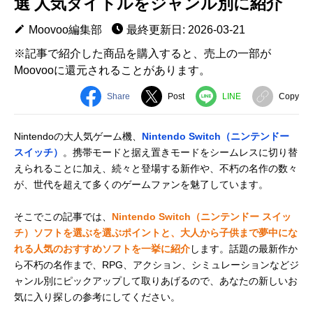
選 人気タイトルをジャンル別に紹介
Moovoo編集部
最終更新日: 2026-03-21
※記事で紹介した商品を購入すると、売上の一部が
Moovooに還元されることがあります。
Share
Post
LINE
Copy
Nintendoの大人気ゲーム機、
Nintendo Switch（ニンテンドー
スイッチ）
。携帯モードと据え置きモードをシームレスに切り替
えられることに加え、続々と登場する新作や、不朽の名作の数々
が、世代を超えて多くのゲームファンを魅了しています。
そこでこの記事では、
Nintendo Switch（ニンテンドー スイッ
チ）ソフトを選ぶを選ぶポイントと、大人から子供まで夢中にな
れる人気のおすすめソフトを一挙に紹介
します。話題の最新作か
ら不朽の名作まで、RPG、アクション、シミュレーションなどジ
ャンル別にピックアップして取りあげるので、あなたの新しいお
気に入り探しの参考にしてください。