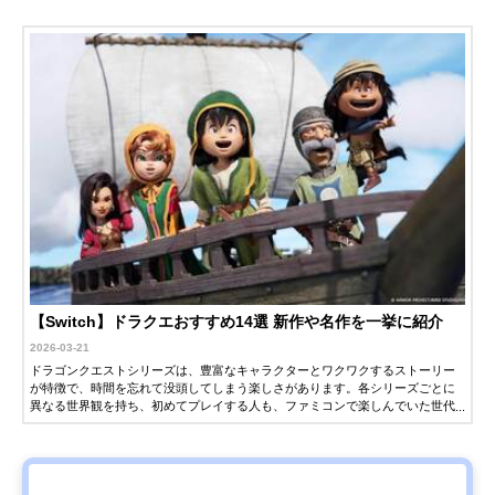
【Switch】ドラクエおすすめ14選 新作や名作を一挙に紹介
2026-03-21
ドラゴンクエストシリーズは、豊富なキャラクターとワクワクするストーリー
が特徴で、時間を忘れて没頭してしまう楽しさがあります。各シリーズごとに
異なる世界観を持ち、初めてプレイする人も、ファミコンで楽しんでいた世代
も、新鮮な感動を味わえるのが魅力です。Nintendo Switch（スイッチ）では、
ドラクエシリーズの最新作や、過去作のリメイク版、スピンオフ作品など、さ
まざまなソフトが発売されています。この記事では、スイッチで遊べるドラク
エシリーズを紹介します。