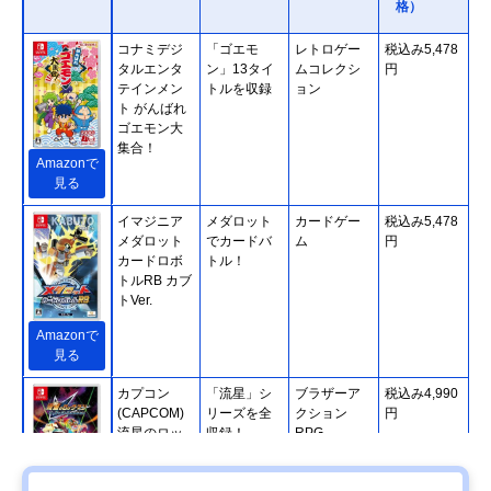
格）
コナミデジ
「ゴエモ
レトロゲー
税込み5,478
タルエンタ
ン」13タイ
ムコレクシ
円
テインメン
トルを収録
ョン
ト がんばれ
ゴエモン大
集合！
Amazonで
見る
イマジニア
メダロット
カードゲー
税込み5,478
メダロット
でカードバ
ム
円
カードロボ
トル！
トルRB カブ
トVer.
Amazonで
見る
カプコン
「流星」シ
ブラザーア
税込み4,990
(CAPCOM)
リーズを全
クション
円
流星のロッ
収録！
RPG
クマン パー
フェクトコ