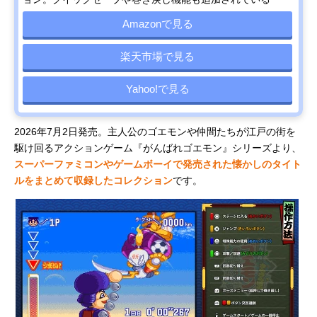
ゴンクエス
ト Ⅶ
Amazonで見る
Reimagined
スティング
「友情破
すごろく
税込み3,960
Amazonで
楽天市場で見る
ドカポン3・
壊」ゲーム
RPG
円
見る
2・1 スーパ
の元祖が復
ーコレクシ
刻！
Yahoo!で見る
ョン!
スクウェ
オルステラ
RPG
税込み7,678
Amazonで
2026年7月2日発売。主人公のゴエモンや仲間たちが江戸の街を
ア・エニッ
大陸で描か
円
見る
クス
れる新たな
駆け回るアクションゲーム『がんばれゴエモン』シリーズより、
(SQUARE
冒険
スーパーファミコンやゲームボーイで発売された懐かしのタイト
ENIX) オク
ルをまとめて収録したコレクション
です。
トパストラ
ベラー0
コナミデジ
過去最大級
ボードゲー
税込み7,980
Amazonで
タルエンタ
の「桃鉄」
ム
円
見る
テインメン
が登場！
ト(Konami
Digital
Entertainme
nt) 桃太郎電
鉄2 ～あなた