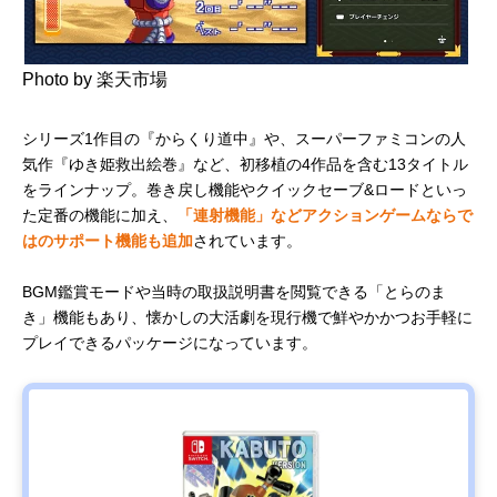
の町も きっ
とある～ 東
日本編+西日
本編
Photo by 楽天市場
バンダイナ
悪夢の中で
サスペンス
税込み4,950
Amazonで
ムコエンタ
も2人なら大
アドベンチ
円
見る
ーテインメ
丈夫
ャー
シリーズ1作目の『からくり道中』や、スーパーファミコンの人
ント リトル
気作『ゆき姫救出絵巻』など、初移植の4作品を含む13タイトル
ナイトメア3
をラインナップ。巻き戻し機能やクイックセーブ&ロードといっ
た定番の機能に加え、
「連射機能」などアクションゲームならで
はのサポート機能も追加
されています。
BGM鑑賞モードや当時の取扱説明書を閲覧できる「とらのま
き」機能もあり、懐かしの大活劇を現行機で鮮やかかつお手軽に
プレイできるパッケージになっています。