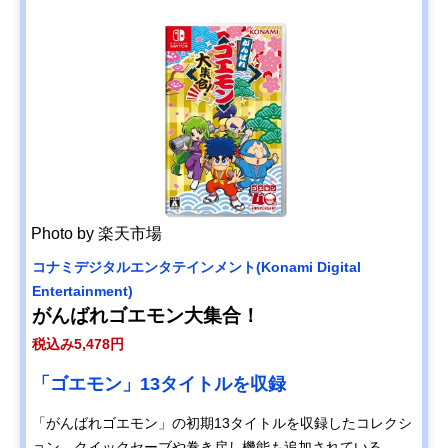
レクション
Amazonで
見る
クラウディ
ハードボイ
サスペンス
税込み4,928
ッドレパー
ルドな脱獄
脱獄RPG
円
ドエンタテ
物語
インメント
Back to the
Dawn~ブレ
Amazonで
イク・ザ・
見る
アニマル・
プリズン~
Photo by 楽天市場
ブロッコリ
悪魔的強さ
アドベンチ
税込み8,580
Amazonで
ー
の令嬢、地
ャー
円
見る
コナミデジタルエンタテインメント(Konami Digital
(BROCCOLI
獄を往く
Entertainment)
) エトランジ
がんばれゴエモン大集合！
ュ オーヴァ
ーロード
税込み5,478円
スクウェ
名作『ドラ
RPG
税込み8,778
Amazonで
ア・エニッ
クエ7』が現
円
「ゴエモン」13タイトルを収録
見る
クス
代的に再構
(SQUARE
築
「がんばれゴエモン」の初期13タイトルを収録したコレクシ
ENIX) ドラ
ョン。クイックセーブや巻き戻し機能も追加されている