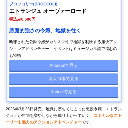
ブロッコリー(BROCCOLI)
エトランジュ オーヴァーロード
税込み8,580円
悪魔的強さの令嬢、地獄を往く
断罪された公爵令嬢がカリスマ性で地獄を制圧する痛快アク
ションアドベンチャー。イベントはミュージカル調で進むの
も特徴
Amazonで見る
楽天市場で見る
Yahoo!で見る
2026年3月26日発売。地獄に堕ちてしまった悪役令嬢「エトラン
ジュ」が仲間を増やしながら成り上がっていく、
コミカルなスト
ーリーも魅力のアクションアドベンチャー
です。