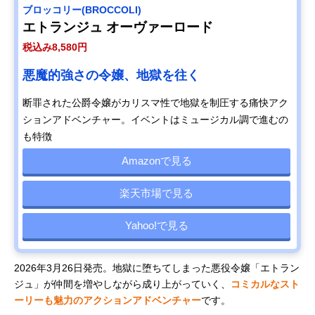
ブロッコリー(BROCCOLI)
エトランジュ オーヴァーロード
税込み8,580円
悪魔的強さの令嬢、地獄を往く
断罪された公爵令嬢がカリスマ性で地獄を制圧する痛快アク
ションアドベンチャー。イベントはミュージカル調で進むの
も特徴
Amazonで見る
楽天市場で見る
Yahoo!で見る
2026年3月26日発売。地獄に堕ちてしまった悪役令嬢「エトラン
ジュ」が仲間を増やしながら成り上がっていく、
コミカルなスト
ーリーも魅力のアクションアドベンチャー
です。