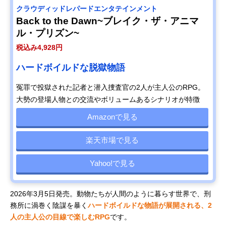
クラウディッドレパードエンタテインメント
Back to the Dawn~ブレイク・ザ・アニマ
ル・プリズン~
税込み4,928円
ハードボイルドな脱獄物語
冤罪で投獄された記者と潜入捜査官の2人が主人公のRPG。
大勢の登場人物との交流やボリュームあるシナリオが特徴
Amazonで見る
楽天市場で見る
Yahoo!で見る
2026年3月5日発売。動物たちが人間のように暮らす世界で、刑
務所に渦巻く陰謀を暴く
ハードボイルドな物語が展開される、2
人の主人公の目線で楽しむRPG
です。