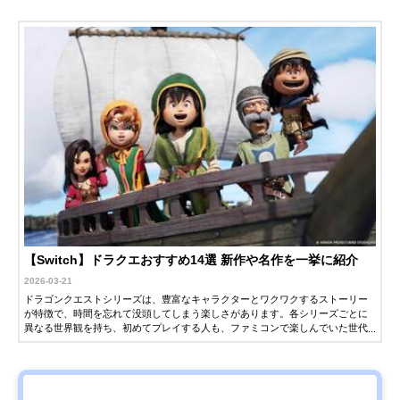
【Switch】ドラクエおすすめ14選 新作や名作を一挙に紹介
2026-03-21
ドラゴンクエストシリーズは、豊富なキャラクターとワクワクするストーリー
が特徴で、時間を忘れて没頭してしまう楽しさがあります。各シリーズごとに
異なる世界観を持ち、初めてプレイする人も、ファミコンで楽しんでいた世代
も、新鮮な感動を味わえるのが魅力です。Nintendo Switch（スイッチ）では、
ドラクエシリーズの最新作や、過去作のリメイク版、スピンオフ作品など、さ
まざまなソフトが発売されています。この記事では、スイッチで遊べるドラク
エシリーズを紹介します。