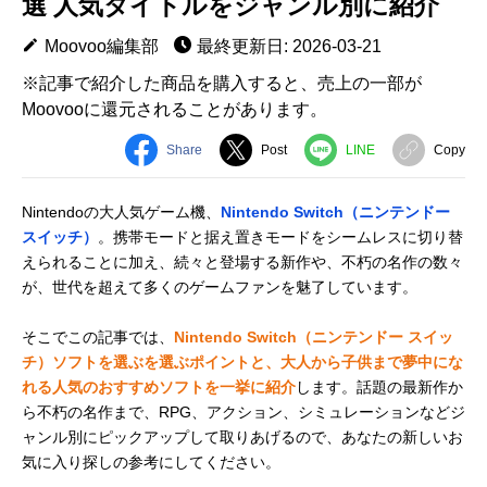
選 人気タイトルをジャンル別に紹介
Moovoo編集部
最終更新日: 2026-03-21
※記事で紹介した商品を購入すると、売上の一部が
Moovooに還元されることがあります。
Share
Post
LINE
Copy
Nintendoの大人気ゲーム機、
Nintendo Switch（ニンテンドー
スイッチ）
。携帯モードと据え置きモードをシームレスに切り替
えられることに加え、続々と登場する新作や、不朽の名作の数々
が、世代を超えて多くのゲームファンを魅了しています。
そこでこの記事では、
Nintendo Switch（ニンテンドー スイッ
チ）ソフトを選ぶを選ぶポイントと、大人から子供まで夢中にな
れる人気のおすすめソフトを一挙に紹介
します。話題の最新作か
ら不朽の名作まで、RPG、アクション、シミュレーションなどジ
ャンル別にピックアップして取りあげるので、あなたの新しいお
気に入り探しの参考にしてください。