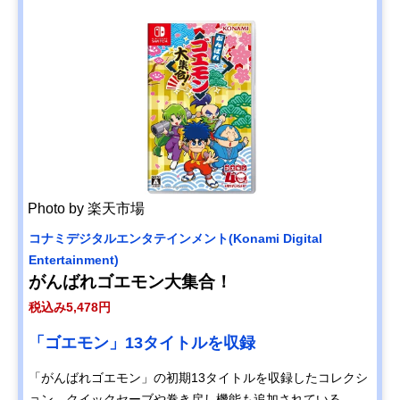
レクション
Amazonで
見る
クラウディ
ハードボイ
サスペンス
税込み4,928
ッドレパー
ルドな脱獄
脱獄RPG
円
ドエンタテ
物語
インメント
Back to the
Dawn~ブレ
Amazonで
イク・ザ・
見る
アニマル・
プリズン~
Photo by 楽天市場
ブロッコリ
悪魔的強さ
アドベンチ
税込み8,580
Amazonで
ー
の令嬢、地
ャー
円
見る
コナミデジタルエンタテインメント(Konami Digital
(BROCCOLI
獄を往く
Entertainment)
) エトランジ
がんばれゴエモン大集合！
ュ オーヴァ
ーロード
税込み5,478円
スクウェ
名作『ドラ
RPG
税込み8,778
Amazonで
ア・エニッ
クエ7』が現
円
「ゴエモン」13タイトルを収録
見る
クス
代的に再構
(SQUARE
築
「がんばれゴエモン」の初期13タイトルを収録したコレクシ
ENIX) ドラ
ョン。クイックセーブや巻き戻し機能も追加されている