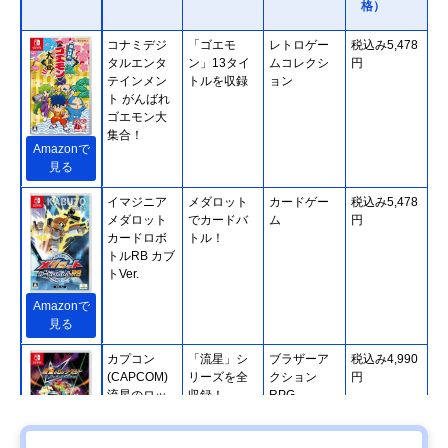
格）
コナミデジ
「ゴエモ
レトロゲー
税込み5,478
タルエンタ
ン」13タイ
ムコレクシ
円
テインメン
トルを収録
ョン
ト がんばれ
ゴエモン大
集合！
Amazonで
見る
イマジニア
メダロット
カードゲー
税込み5,478
メダロット
でカードバ
ム
円
カードロボ
トル！
トルRB カブ
トVer.
Amazonで
見る
カプコン
「流星」シ
ブラザーア
税込み4,990
(CAPCOM)
リーズを全
クション
円
流星のロッ
収録！
RPG
クマン パー
フェクトコ