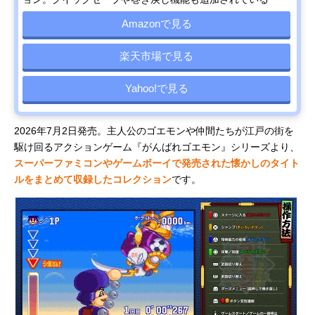
ゴンクエス
ト Ⅶ
Amazonで見る
Reimagined
スティング
「友情破
すごろく
税込み3,960
Amazonで
楽天市場で見る
ドカポン3・
壊」ゲーム
RPG
円
見る
2・1 スーパ
の元祖が復
ーコレクシ
刻！
Yahoo!で見る
ョン!
スクウェ
オルステラ
RPG
税込み7,678
Amazonで
2026年7月2日発売。主人公のゴエモンや仲間たちが江戸の街を
ア・エニッ
大陸で描か
円
見る
クス
れる新たな
駆け回るアクションゲーム『がんばれゴエモン』シリーズより、
(SQUARE
冒険
スーパーファミコンやゲームボーイで発売された懐かしのタイト
ENIX) オク
ルをまとめて収録したコレクション
です。
トパストラ
ベラー0
コナミデジ
過去最大級
ボードゲー
税込み7,980
Amazonで
タルエンタ
の「桃鉄」
ム
円
見る
テインメン
が登場！
ト(Konami
Digital
Entertainme
nt) 桃太郎電
鉄2 ～あなた