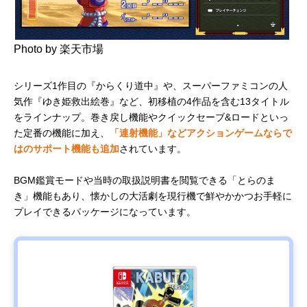
の町も きっ
とある～ 東
日本編+西日
本編
Photo by 楽天市場
バンダイナ
悪夢の中で
サスペンス
税込み4,950
Amazonで
ムコエンタ
も2人なら大
アドベンチ
円
見る
ーテインメ
丈夫
ャー
シリーズ1作目の『からくり道中』や、スーパーファミコンの人
ント リトル
気作『ゆき姫救出絵巻』など、初移植の4作品を含む13タイトル
ナイトメア3
をラインナップ。巻き戻し機能やクイックセーブ&ロードといっ
た定番の機能に加え、
「連射機能」などアクションゲームならで
はのサポート機能も追加
されています。
BGM鑑賞モードや当時の取扱説明書を閲覧できる「とらのま
き」機能もあり、懐かしの大活劇を現行機で鮮やかかつお手軽に
プレイできるパッケージになっています。