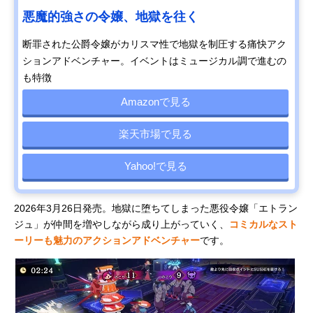
悪魔的強さの令嬢、地獄を往く
断罪された公爵令嬢がカリスマ性で地獄を制圧する痛快アク
ションアドベンチャー。イベントはミュージカル調で進むの
も特徴
Amazonで見る
楽天市場で見る
Yahoo!で見る
2026年3月26日発売。地獄に堕ちてしまった悪役令嬢「エトラン
ジュ」が仲間を増やしながら成り上がっていく、
コミカルなスト
ーリーも魅力のアクションアドベンチャー
です。