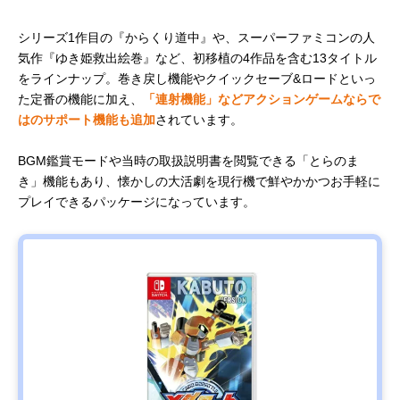
バンダイナ
悪夢の中で
サスペンス
税込み4,950
Amazonで
ムコエンタ
も2人なら大
アドベンチ
円
見る
ーテインメ
丈夫
ャー
シリーズ1作目の『からくり道中』や、スーパーファミコンの人
ント リトル
気作『ゆき姫救出絵巻』など、初移植の4作品を含む13タイトル
ナイトメア3
をラインナップ。巻き戻し機能やクイックセーブ&ロードといっ
た定番の機能に加え、
「連射機能」などアクションゲームならで
はのサポート機能も追加
されています。
BGM鑑賞モードや当時の取扱説明書を閲覧できる「とらのま
き」機能もあり、懐かしの大活劇を現行機で鮮やかかつお手軽に
プレイできるパッケージになっています。