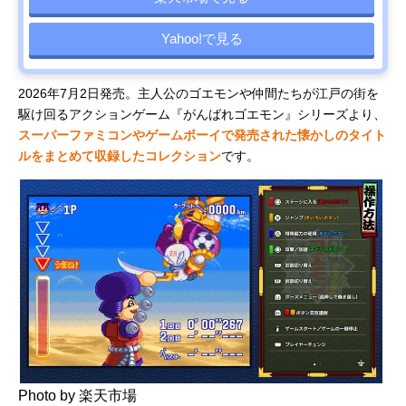
ドカポン3・
壊」ゲーム
RPG
円
見る
2・1 スーパ
の元祖が復
ーコレクシ
刻！
Yahoo!で見る
ョン!
スクウェ
オルステラ
RPG
税込み7,678
Amazonで
2026年7月2日発売。主人公のゴエモンや仲間たちが江戸の街を
ア・エニッ
大陸で描か
円
見る
クス
れる新たな
駆け回るアクションゲーム『がんばれゴエモン』シリーズより、
(SQUARE
冒険
スーパーファミコンやゲームボーイで発売された懐かしのタイト
ENIX) オク
ルをまとめて収録したコレクション
です。
トパストラ
ベラー0
コナミデジ
過去最大級
ボードゲー
税込み7,980
Amazonで
タルエンタ
の「桃鉄」
ム
円
見る
テインメン
が登場！
ト(Konami
Digital
Entertainme
nt) 桃太郎電
鉄2 ～あなた
の町も きっ
とある～ 東
日本編+西日
本編
Photo by 楽天市場