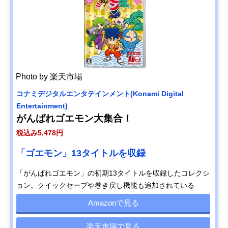
ッドレパー
ルドな脱獄
脱獄RPG
円
ドエンタテ
物語
インメント
Back to the
Dawn~ブレ
Amazonで
イク・ザ・
見る
アニマル・
プリズン~
Photo by 楽天市場
ブロッコリ
悪魔的強さ
アドベンチ
税込み8,580
Amazonで
ー
の令嬢、地
ャー
円
見る
コナミデジタルエンタテインメント(Konami Digital
(BROCCOLI
獄を往く
Entertainment)
) エトランジ
がんばれゴエモン大集合！
ュ オーヴァ
ーロード
税込み5,478円
スクウェ
名作『ドラ
RPG
税込み8,778
Amazonで
ア・エニッ
クエ7』が現
円
「ゴエモン」13タイトルを収録
見る
クス
代的に再構
(SQUARE
築
「がんばれゴエモン」の初期13タイトルを収録したコレクシ
ENIX) ドラ
ョン。クイックセーブや巻き戻し機能も追加されている
ゴンクエス
ト Ⅶ
Amazonで見る
Reimagined
スティング
「友情破
すごろく
税込み3,960
Amazonで
楽天市場で見る