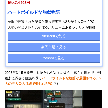
税込み4,928円
ハードボイルドな脱獄物語
冤罪で投獄された記者と潜入捜査官の2人が主人公のRPG。
大勢の登場人物との交流やボリュームあるシナリオが特徴
Amazonで見る
楽天市場で見る
Yahoo!で見る
2026年3月5日発売。動物たちが人間のように暮らす世界で、刑
務所に渦巻く陰謀を暴く
ハードボイルドな物語が展開される、2
人の主人公の目線で楽しむRPG
です。