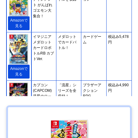
ト がんばれ
ゴエモン大
集合！
Amazonで
見る
イマジニア
メダロット
カードゲー
税込み5,478
メダロット
でカードバ
ム
円
カードロボ
トル！
トルRB カブ
トVer.
Amazonで
見る
カプコン
「流星」シ
ブラザーア
税込み4,990
(CAPCOM)
リーズを全
クション
円
流星のロッ
収録！
RPG
クマン パー
フェクトコ
レクション
Amazonで
見る
クラウディ
ハードボイ
サスペンス
税込み4,928