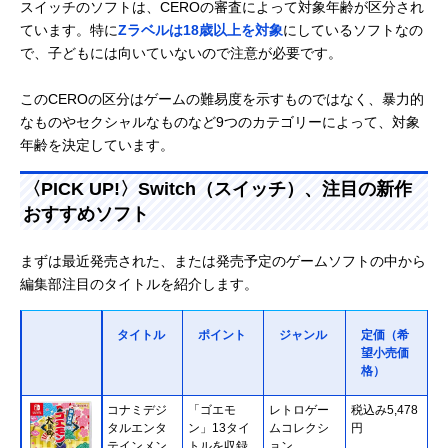
スイッチのソフトは、CEROの審査によって対象年齢が区分され
ています。特に
Zラベルは18歳以上を対象
にしているソフトなの
で、子どもには向いていないので注意が必要です。
このCEROの区分はゲームの難易度を示すものではなく、暴力的
なものやセクシャルなものなど9つのカテゴリーによって、対象
年齢を決定しています。
〈PICK UP!〉Switch（スイッチ）、注目の新作
おすすめソフト
まずは最近発売された、または発売予定のゲームソフトの中から
編集部注目のタイトルを紹介します。
タイトル
ポイント
ジャンル
定価（希
望小売価
格）
コナミデジ
「ゴエモ
レトロゲー
税込み5,478
タルエンタ
ン」13タイ
ムコレクシ
円
テインメン
トルを収録
ョン