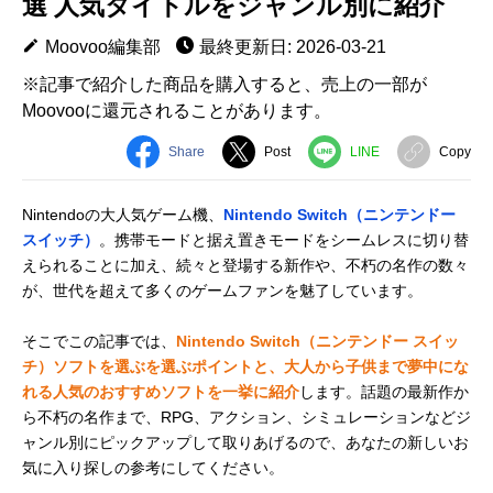
選 人気タイトルをジャンル別に紹介
Moovoo編集部
最終更新日: 2026-03-21
※記事で紹介した商品を購入すると、売上の一部が
Moovooに還元されることがあります。
Share
Post
LINE
Copy
Nintendoの大人気ゲーム機、
Nintendo Switch（ニンテンドー
スイッチ）
。携帯モードと据え置きモードをシームレスに切り替
えられることに加え、続々と登場する新作や、不朽の名作の数々
が、世代を超えて多くのゲームファンを魅了しています。
そこでこの記事では、
Nintendo Switch（ニンテンドー スイッ
チ）ソフトを選ぶを選ぶポイントと、大人から子供まで夢中にな
れる人気のおすすめソフトを一挙に紹介
します。話題の最新作か
ら不朽の名作まで、RPG、アクション、シミュレーションなどジ
ャンル別にピックアップして取りあげるので、あなたの新しいお
気に入り探しの参考にしてください。