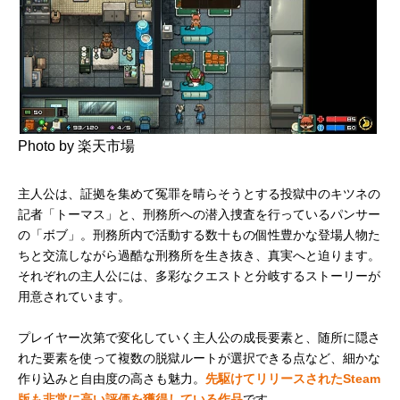
Photo by 楽天市場
主人公は、証拠を集めて冤罪を晴らそうとする投獄中のキツネの
記者「トーマス」と、刑務所への潜入捜査を行っているパンサー
の「ボブ」。刑務所内で活動する数十もの個性豊かな登場人物た
ちと交流しながら過酷な刑務所を生き抜き、真実へと迫ります。
それぞれの主人公には、多彩なクエストと分岐するストーリーが
用意されています。
プレイヤー次第で変化していく主人公の成長要素と、随所に隠さ
れた要素を使って複数の脱獄ルートが選択できる点など、細かな
作り込みと自由度の高さも魅力。
先駆けてリリースされたSteam
版も非常に高い評価を獲得している作品
です。