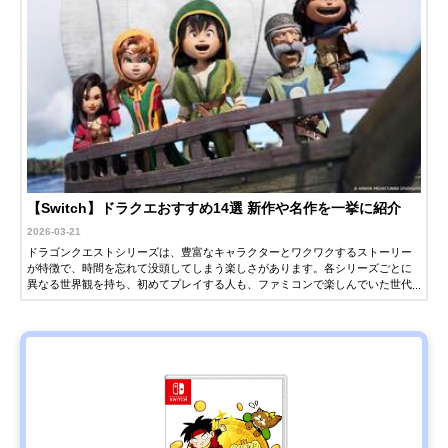
【Switch】ドラクエおすすめ14選 新作や名作を一挙に紹介
2026-03-21
ドラゴンクエストシリーズは、豊富なキャラクターとワクワクするストーリー
が特徴で、時間を忘れて没頭してしまう楽しさがあります。各シリーズごとに
異なる世界観を持ち、初めてプレイする人も、ファミコンで楽しんでいた世代
も、新鮮な感動を味わえるのが魅力です。Nintendo Switch（スイッチ）では、
ドラクエシリーズの最新作や、過去作のリメイク版、スピンオフ作品など、さ
まざまなソフトが発売されています。この記事では、スイッチで遊べるドラク
エシリーズを紹介します。