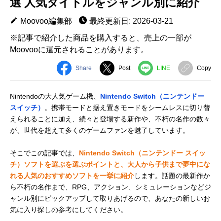
選 人気タイトルをジャンル別に紹介
Moovoo編集部
最終更新日: 2026-03-21
※記事で紹介した商品を購入すると、売上の一部が
Moovooに還元されることがあります。
Share
Post
LINE
Copy
Nintendoの大人気ゲーム機、
Nintendo Switch（ニンテンドー
スイッチ）
。携帯モードと据え置きモードをシームレスに切り替
えられることに加え、続々と登場する新作や、不朽の名作の数々
が、世代を超えて多くのゲームファンを魅了しています。
そこでこの記事では、
Nintendo Switch（ニンテンドー スイッ
チ）ソフトを選ぶを選ぶポイントと、大人から子供まで夢中にな
れる人気のおすすめソフトを一挙に紹介
します。話題の最新作か
ら不朽の名作まで、RPG、アクション、シミュレーションなどジ
ャンル別にピックアップして取りあげるので、あなたの新しいお
気に入り探しの参考にしてください。