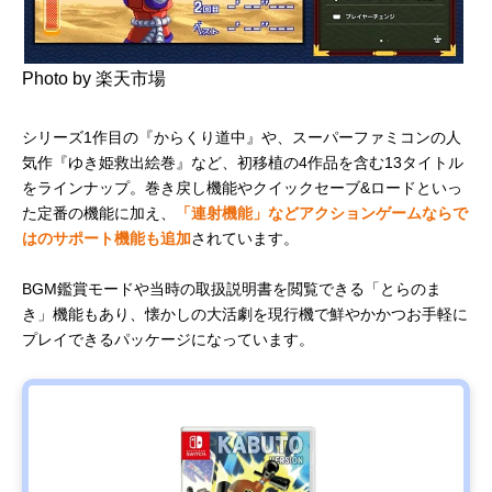
の町も きっ
とある～ 東
日本編+西日
本編
Photo by 楽天市場
バンダイナ
悪夢の中で
サスペンス
税込み4,950
Amazonで
ムコエンタ
も2人なら大
アドベンチ
円
見る
ーテインメ
丈夫
ャー
シリーズ1作目の『からくり道中』や、スーパーファミコンの人
ント リトル
気作『ゆき姫救出絵巻』など、初移植の4作品を含む13タイトル
ナイトメア3
をラインナップ。巻き戻し機能やクイックセーブ&ロードといっ
た定番の機能に加え、
「連射機能」などアクションゲームならで
はのサポート機能も追加
されています。
BGM鑑賞モードや当時の取扱説明書を閲覧できる「とらのま
き」機能もあり、懐かしの大活劇を現行機で鮮やかかつお手軽に
プレイできるパッケージになっています。