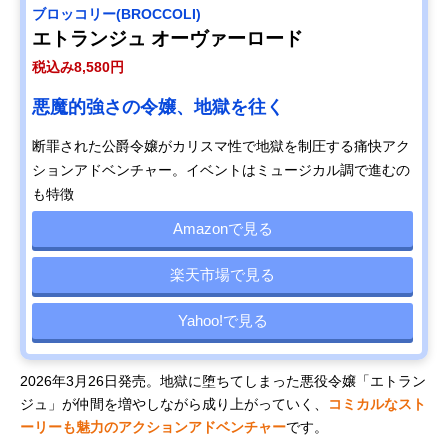
ブロッコリー(BROCCOLI)
エトランジュ オーヴァーロード
税込み8,580円
悪魔的強さの令嬢、地獄を往く
断罪された公爵令嬢がカリスマ性で地獄を制圧する痛快アク
ションアドベンチャー。イベントはミュージカル調で進むの
も特徴
Amazonで見る
楽天市場で見る
Yahoo!で見る
2026年3月26日発売。地獄に堕ちてしまった悪役令嬢「エトラン
ジュ」が仲間を増やしながら成り上がっていく、
コミカルなスト
ーリーも魅力のアクションアドベンチャー
です。