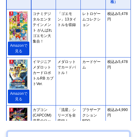
格）
コナミデジ
「ゴエモ
レトロゲー
税込み5,478
タルエンタ
ン」13タイ
ムコレクシ
円
テインメン
トルを収録
ョン
ト がんばれ
ゴエモン大
集合！
Amazonで
見る
イマジニア
メダロット
カードゲー
税込み5,478
メダロット
でカードバ
ム
円
カードロボ
トル！
トルRB カブ
トVer.
Amazonで
見る
カプコン
「流星」シ
ブラザーア
税込み4,990
(CAPCOM)
リーズを全
クション
円
流星のロッ
収録！
RPG
クマン パー
フェクトコ