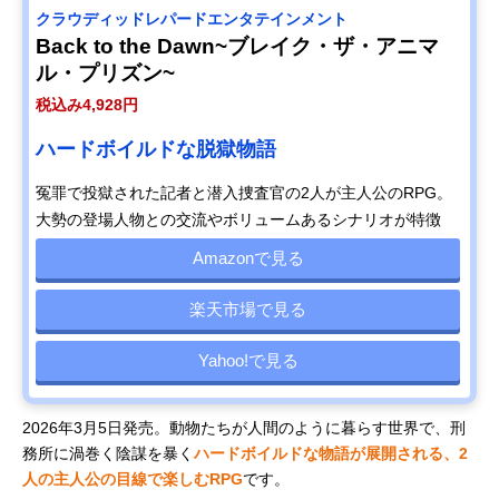
クラウディッドレパードエンタテインメント
Back to the Dawn~ブレイク・ザ・アニマ
ル・プリズン~
税込み4,928円
ハードボイルドな脱獄物語
冤罪で投獄された記者と潜入捜査官の2人が主人公のRPG。
大勢の登場人物との交流やボリュームあるシナリオが特徴
Amazonで見る
楽天市場で見る
Yahoo!で見る
2026年3月5日発売。動物たちが人間のように暮らす世界で、刑
務所に渦巻く陰謀を暴く
ハードボイルドな物語が展開される、2
人の主人公の目線で楽しむRPG
です。