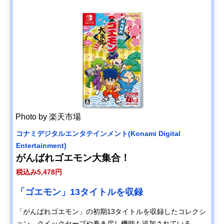
レクション
Amazonで
見る
クラウディ
ハードボイ
サスペンス
税込み4,928
ッドレパー
ルドな脱獄
脱獄RPG
円
ドエンタテ
物語
インメント
Back to the
Dawn~ブレ
Amazonで
イク・ザ・
見る
アニマル・
プリズン~
Photo by 楽天市場
ブロッコリ
悪魔的強さ
アドベンチ
税込み8,580
Amazonで
ー
の令嬢、地
ャー
円
見る
コナミデジタルエンタテインメント(Konami Digital
(BROCCOLI
獄を往く
Entertainment)
) エトランジ
がんばれゴエモン大集合！
ュ オーヴァ
ーロード
税込み5,478円
スクウェ
名作『ドラ
RPG
税込み8,778
Amazonで
ア・エニッ
クエ7』が現
円
「ゴエモン」13タイトルを収録
見る
クス
代的に再構
(SQUARE
築
「がんばれゴエモン」の初期13タイトルを収録したコレクシ
ENIX) ドラ
ョン。クイックセーブや巻き戻し機能も追加されている