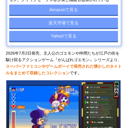
ゴンクエス
ト Ⅶ
Amazonで見る
Reimagined
スティング
「友情破
すごろく
税込み3,960
Amazonで
楽天市場で見る
ドカポン3・
壊」ゲーム
RPG
円
見る
2・1 スーパ
の元祖が復
ーコレクシ
刻！
Yahoo!で見る
ョン!
スクウェ
オルステラ
RPG
税込み7,678
Amazonで
2026年7月2日発売。主人公のゴエモンや仲間たちが江戸の街を
ア・エニッ
大陸で描か
円
見る
クス
れる新たな
駆け回るアクションゲーム『がんばれゴエモン』シリーズより、
(SQUARE
冒険
スーパーファミコンやゲームボーイで発売された懐かしのタイト
ENIX) オク
ルをまとめて収録したコレクション
です。
トパストラ
ベラー0
コナミデジ
過去最大級
ボードゲー
税込み7,980
Amazonで
タルエンタ
の「桃鉄」
ム
円
見る
テインメン
が登場！
ト(Konami
Digital
Entertainme
nt) 桃太郎電
鉄2 ～あなた