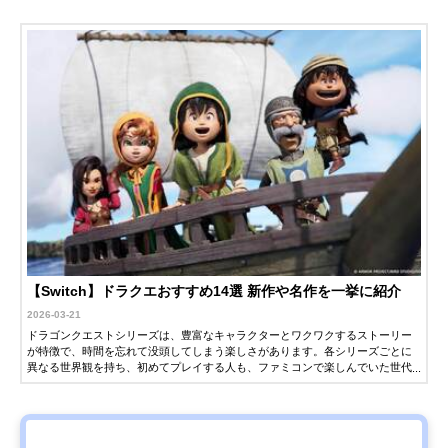
【Switch】ドラクエおすすめ14選 新作や名作を一挙に紹介
2026-03-21
ドラゴンクエストシリーズは、豊富なキャラクターとワクワクするストーリー
が特徴で、時間を忘れて没頭してしまう楽しさがあります。各シリーズごとに
異なる世界観を持ち、初めてプレイする人も、ファミコンで楽しんでいた世代
も、新鮮な感動を味わえるのが魅力です。Nintendo Switch（スイッチ）では、
ドラクエシリーズの最新作や、過去作のリメイク版、スピンオフ作品など、さ
まざまなソフトが発売されています。この記事では、スイッチで遊べるドラク
エシリーズを紹介します。