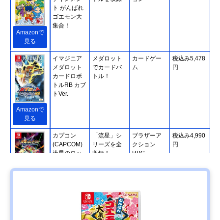
ト がんばれ
ゴエモン大
集合！
Amazonで
見る
イマジニア
メダロット
カードゲー
税込み5,478
メダロット
でカードバ
ム
円
カードロボ
トル！
トルRB カブ
トVer.
Amazonで
見る
カプコン
「流星」シ
ブラザーア
税込み4,990
(CAPCOM)
リーズを全
クション
円
流星のロッ
収録！
RPG
クマン パー
フェクトコ
レクション
Amazonで
見る
クラウディ
ハードボイ
サスペンス
税込み4,928