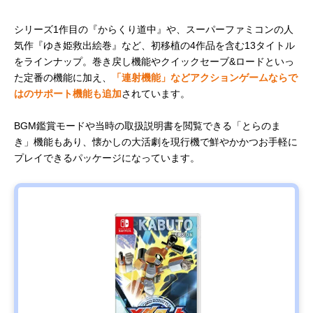
バンダイナ
悪夢の中で
サスペンス
税込み4,950
Amazonで
ムコエンタ
も2人なら大
アドベンチ
円
見る
ーテインメ
丈夫
ャー
シリーズ1作目の『からくり道中』や、スーパーファミコンの人
ント リトル
気作『ゆき姫救出絵巻』など、初移植の4作品を含む13タイトル
ナイトメア3
をラインナップ。巻き戻し機能やクイックセーブ&ロードといっ
た定番の機能に加え、
「連射機能」などアクションゲームならで
はのサポート機能も追加
されています。
BGM鑑賞モードや当時の取扱説明書を閲覧できる「とらのま
き」機能もあり、懐かしの大活劇を現行機で鮮やかかつお手軽に
プレイできるパッケージになっています。