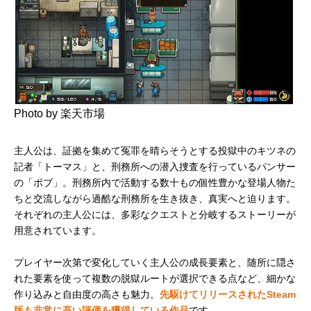
Photo by 楽天市場
主人公は、証拠を集めて冤罪を晴らそうとする投獄中のキツネの
記者「トーマス」と、刑務所への潜入捜査を行っているパンサー
の「ボブ」。刑務所内で活動する数十もの個性豊かな登場人物た
ちと交流しながら過酷な刑務所を生き抜き、真実へと迫ります。
それぞれの主人公には、多彩なクエストと分岐するストーリーが
用意されています。
プレイヤー次第で変化していく主人公の成長要素と、随所に隠さ
れた要素を使って複数の脱獄ルートが選択できる点など、細かな
作り込みと自由度の高さも魅力。
先駆けてリリースされたSteam
版も非常に高い評価を獲得している作品
です。