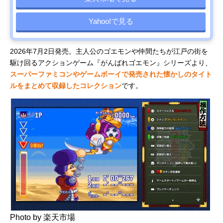
ドカポン3・
壊」ゲーム
RPG
円
見る
2・1 スーパ
の元祖が復
ーコレクシ
刻！
Yahoo!で見る
ョン!
スクウェ
オルステラ
RPG
税込み7,678
Amazonで
2026年7月2日発売。主人公のゴエモンや仲間たちが江戸の街を
ア・エニッ
大陸で描か
円
見る
クス
れる新たな
駆け回るアクションゲーム『がんばれゴエモン』シリーズより、
(SQUARE
冒険
スーパーファミコンやゲームボーイで発売された懐かしのタイト
ENIX) オク
ルをまとめて収録したコレクション
です。
トパストラ
ベラー0
コナミデジ
過去最大級
ボードゲー
税込み7,980
Amazonで
タルエンタ
の「桃鉄」
ム
円
見る
テインメン
が登場！
ト(Konami
Digital
Entertainme
nt) 桃太郎電
鉄2 ～あなた
の町も きっ
とある～ 東
日本編+西日
本編
Photo by 楽天市場