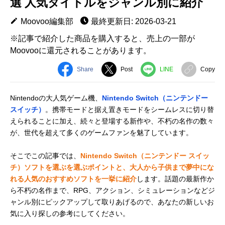
選 人気タイトルをジャンル別に紹介
Moovoo編集部
最終更新日: 2026-03-21
※記事で紹介した商品を購入すると、売上の一部が
Moovooに還元されることがあります。
Share
Post
LINE
Copy
Nintendoの大人気ゲーム機、
Nintendo Switch（ニンテンドー
スイッチ）
。携帯モードと据え置きモードをシームレスに切り替
えられることに加え、続々と登場する新作や、不朽の名作の数々
が、世代を超えて多くのゲームファンを魅了しています。
そこでこの記事では、
Nintendo Switch（ニンテンドー スイッ
チ）ソフトを選ぶを選ぶポイントと、大人から子供まで夢中にな
れる人気のおすすめソフトを一挙に紹介
します。話題の最新作か
ら不朽の名作まで、RPG、アクション、シミュレーションなどジ
ャンル別にピックアップして取りあげるので、あなたの新しいお
気に入り探しの参考にしてください。