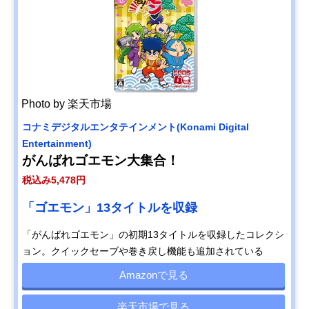
ッドレパー
ルドな脱獄
脱獄RPG
円
ドエンタテ
物語
インメント
Back to the
Dawn~ブレ
Amazonで
イク・ザ・
見る
アニマル・
プリズン~
Photo by 楽天市場
ブロッコリ
悪魔的強さ
アドベンチ
税込み8,580
Amazonで
ー
の令嬢、地
ャー
円
見る
コナミデジタルエンタテインメント(Konami Digital
(BROCCOLI
獄を往く
Entertainment)
) エトランジ
がんばれゴエモン大集合！
ュ オーヴァ
ーロード
税込み5,478円
スクウェ
名作『ドラ
RPG
税込み8,778
Amazonで
ア・エニッ
クエ7』が現
円
「ゴエモン」13タイトルを収録
見る
クス
代的に再構
(SQUARE
築
「がんばれゴエモン」の初期13タイトルを収録したコレクシ
ENIX) ドラ
ョン。クイックセーブや巻き戻し機能も追加されている
ゴンクエス
ト Ⅶ
Amazonで見る
Reimagined
スティング
「友情破
すごろく
税込み3,960
Amazonで
楽天市場で見る