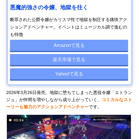
悪魔的強さの令嬢、地獄を往く
断罪された公爵令嬢がカリスマ性で地獄を制圧する痛快アク
ションアドベンチャー。イベントはミュージカル調で進むの
も特徴
Amazonで見る
楽天市場で見る
Yahoo!で見る
2026年3月26日発売。地獄に堕ちてしまった悪役令嬢「エトラン
ジュ」が仲間を増やしながら成り上がっていく、
コミカルなスト
ーリーも魅力のアクションアドベンチャー
です。