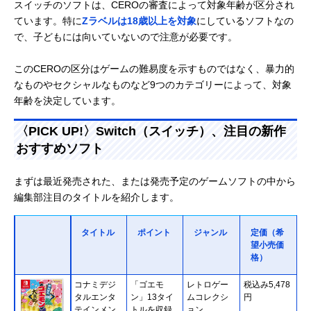
スイッチのソフトは、CEROの審査によって対象年齢が区分され
ています。特に
Zラベルは18歳以上を対象
にしているソフトなの
で、子どもには向いていないので注意が必要です。
このCEROの区分はゲームの難易度を示すものではなく、暴力的
なものやセクシャルなものなど9つのカテゴリーによって、対象
年齢を決定しています。
〈PICK UP!〉Switch（スイッチ）、注目の新作
おすすめソフト
まずは最近発売された、または発売予定のゲームソフトの中から
編集部注目のタイトルを紹介します。
タイトル
ポイント
ジャンル
定価（希
望小売価
格）
コナミデジ
「ゴエモ
レトロゲー
税込み5,478
タルエンタ
ン」13タイ
ムコレクシ
円
テインメン
トルを収録
ョン