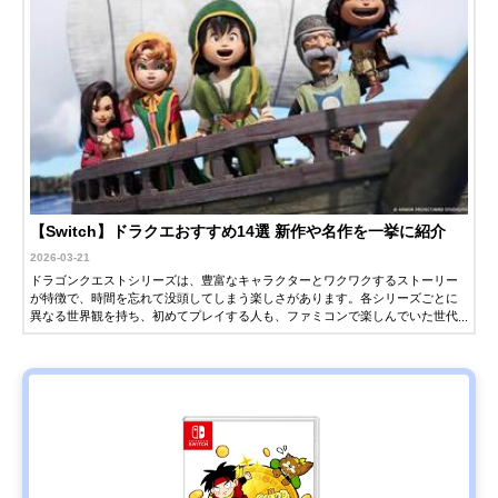
【Switch】ドラクエおすすめ14選 新作や名作を一挙に紹介
2026-03-21
ドラゴンクエストシリーズは、豊富なキャラクターとワクワクするストーリー
が特徴で、時間を忘れて没頭してしまう楽しさがあります。各シリーズごとに
異なる世界観を持ち、初めてプレイする人も、ファミコンで楽しんでいた世代
も、新鮮な感動を味わえるのが魅力です。Nintendo Switch（スイッチ）では、
ドラクエシリーズの最新作や、過去作のリメイク版、スピンオフ作品など、さ
まざまなソフトが発売されています。この記事では、スイッチで遊べるドラク
エシリーズを紹介します。