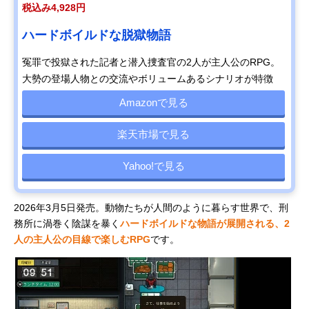
税込み4,928円
ハードボイルドな脱獄物語
冤罪で投獄された記者と潜入捜査官の2人が主人公のRPG。
大勢の登場人物との交流やボリュームあるシナリオが特徴
Amazonで見る
楽天市場で見る
Yahoo!で見る
2026年3月5日発売。動物たちが人間のように暮らす世界で、刑
務所に渦巻く陰謀を暴く
ハードボイルドな物語が展開される、2
人の主人公の目線で楽しむRPG
です。