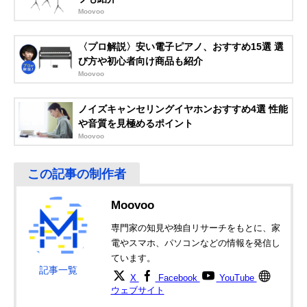
Moovoo
Amazonで見る
〈プロ解説〉安い電子ピアノ、おすすめ15選 選
ヤマハ(YAMAHA)
メトロノーム機能
幅100×高さ40×
び方や初心者向け商品も紹介
電子メトロノーム
に特化したコンパ
行11mm
Moovoo
ME-110
クトモデル
ノイズキャンセリングイヤホンおすすめ4選 性能
や音質を見極めるポイント
Amazonで見る
Moovoo
SEIKO(セイコー)
吹奏楽部での使用
横114×縦72×奥
Amazonで見る
メトロノーム＆チ
におすすめ
17mm
ューナー STH200
ヤマハ(YAMAHA)
シンプルでコンパ
幅62×高さ44×
Amazonで見る
Moovoo
電子メトロノーム
クトなクリップタ
行17mm
ME-55
イプの電子式
専門家の知見や独自リサーチをもとに、家
BOSS ドクタービ
リズム練習におす
幅61×高さ90×
電やスマホ、パソコンなどの情報を発信し
Amazonで見る
ート DB-30
すめ
行20mm
ています。
記事一覧
ヤマハ(YAMAHA)
液晶画面が大きく
幅106×高さ72×
Amazonで見る
X
Facebook
YouTube
チューナーメトロ
て見やすいタイプ
行18mm
ウェブサイト
ノーム TDM-710