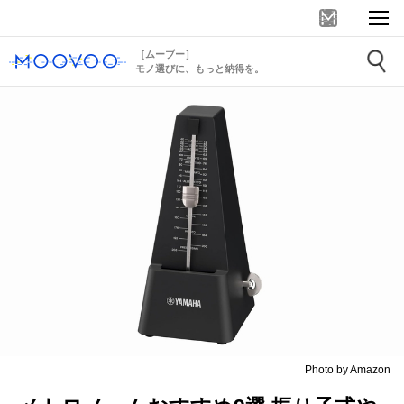
［ムーブー］
モノ選びに、もっと納得を。
Photo by Amazon