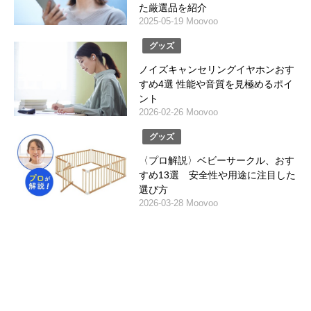
た厳選品を紹介
2025-05-19 Moovoo
グッズ
ノイズキャンセリングイヤホンおす
すめ4選 性能や音質を見極めるポイ
ント
2026-02-26 Moovoo
グッズ
〈プロ解説〉ベビーサークル、おす
すめ13選 安全性や用途に注目した
選び方
2026-03-28 Moovoo