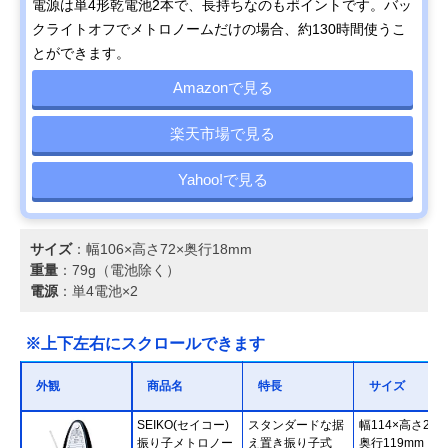
電源は単4形乾電池2本で、長持ちなのもポイントです。バッ
クライトオフでメトロノームだけの場合、約130時間使うこ
とができます。
Amazonで見る
楽天市場で見る
Yahoo!で見る
サイズ
：幅106×高さ72×奥行18mm
重量
：79g（電池除く）
電源
：単4電池×2
※上下左右にスクロールできます
外観
商品名
特長
サイズ
SEIKO(セイコー)
スタンダードな据
幅114×高さ202
振り子メトロノー
え置き振り子式
奥行119mm