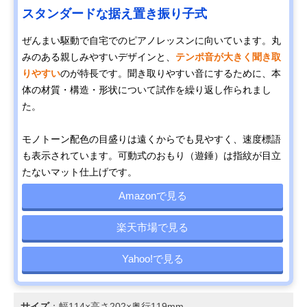
スタンダードな据え置き振り子式
ぜんまい駆動で自宅でのピアノレッスンに向いています。丸
みのある親しみやすいデザインと、
テンポ音が大きく聞き取
りやすい
のが特長です。聞き取りやすい音にするために、本
体の材質・構造・形状について試作を繰り返し作られまし
た。
モノトーン配色の目盛りは遠くからでも見やすく、速度標語
も表示されています。可動式のおもり（遊錘）は指紋が目立
たないマット仕上げです。
Amazonで見る
楽天市場で見る
Yahoo!で見る
サイズ
：幅114×高さ202×奥行119mm