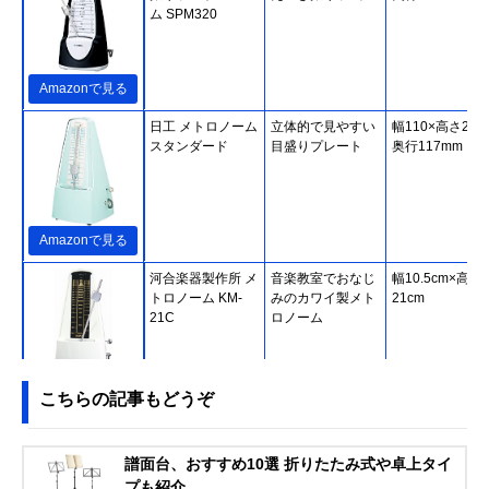
ム SPM320
Amazonで見る
日工 メトロノーム
立体的で見やすい
幅110×高さ207
スタンダード
目盛りプレート
奥行117mm
Amazonで見る
河合楽器製作所 メ
音楽教室でおなじ
幅10.5cm×高さ
トロノーム KM-
みのカワイ製メト
21cm
21C
ロノーム
Amazonで見る
こちらの記事もどうぞ
ヤマハ(YAMAHA)
マット仕上げで指
幅90×高さ202×
メトロノーム MP-
紋がつきにくい
行×111mm
譜‌面‌台‌、おすすめ10選‌ 折りたたみ式や卓上タイ
90
プも紹介