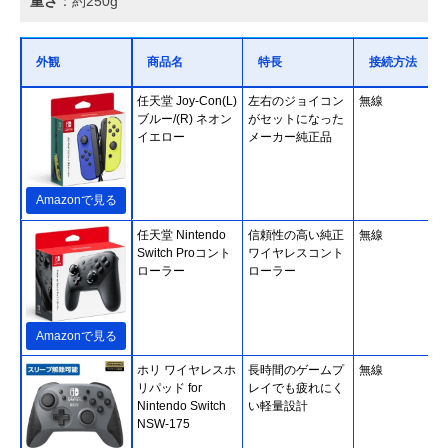
重さ
：約250g
外観
商品名
特長
接続方法
任天堂 Joy-Con(L)
左右のジョイコン
無線
ブルー/(R) ネオン
がセットになった
イエロー
メーカー純正品
Amazonで見る
任天堂 Nintendo
信頼性の高い純正
無線
Switch Proコント
ワイヤレスコント
ローラー
ローラー
Amazonで見る
ホリ ワイヤレスホ
長時間のゲームプ
無線
リパッド for
レイでも疲れにく
Nintendo Switch
い軽量設計
NSW-175