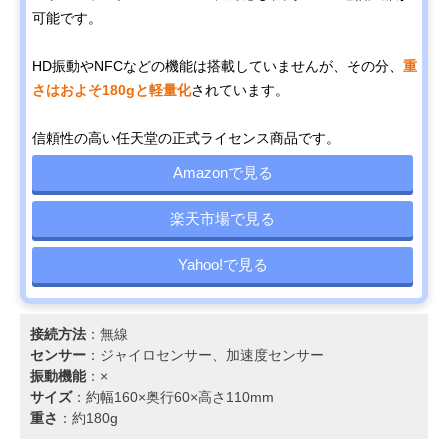
可能です。
HD振動やNFCなどの機能は搭載していませんが、その分、
重
さはおよそ180gと軽量化
されています。
信頼性の高い任天堂の正式ライセンス商品です。
Amazonで見る
楽天市場で見る
Yahoo!で見る
接続方法
：無線
センサー
：ジャイロセンサー、加速度センサー
振動機能
：×
サイズ
：約幅160×奥行60×高さ110mm
重さ
：約180g