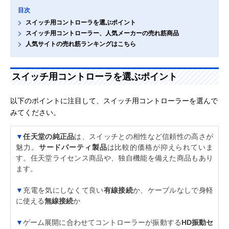
目次
スイッチ用コントローラを選ぶポイント
スイッチ用コントローラー、人気メーカーの売れ筋商品
人気サイトの売れ筋ランキングはこちら
スイッチ用コントローラを選ぶポイント
以下のポイントに注目して、スイッチ用コントローラーを選んで
みてください。
▼
任天堂の純正品
は、スイッチとの相性など信頼性の高さが
魅力。
サードパーティ製品
は比較的価格が抑えられていま
す。任天堂ライセンス商品や、独自機能を備えた商品もあり
ます。
▼
充電を気にしなくて良い
有線接続
か、ケーブルなしで身軽
に使える
無線接続
か
▼
ゲーム展開に合わせてコントローラーが振動する
HD振動セ