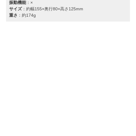
振動機能
：×
サイズ
：約幅155×奥行80×高さ125mm
重さ
：約174g