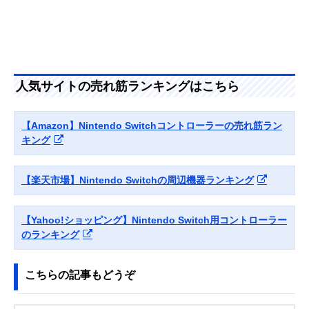
ントローラー
ALG-NSCMCK
ゲームテック ワイ
PS系コントローラ
無線、有線
Amazonで見る
ヤレスシンメトリ
ーに使い慣れた方
ーパッドProSW
におすすめ
SWF2323
人気サイトの売れ筋ランキングはこちら
ホリ ホリパッド
FPSゲームに適し
有線
Amazonで見る
FPS for Nintendo
たモーションエイ
【Amazon】Nintendo Switchコントローラーの売れ筋ラン
Switch/PC NSW-
ム機能を搭載
326
キング
【楽天市場】Nintendo Switchの周辺機器ランキング
【Yahoo!ショッピング】Nintendo Switch用コントローラー
のランキング
こちらの記事もどうぞ