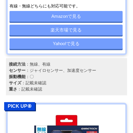
有線・無線どちらにも対応可能です。
Amazonで見る
楽天市場で見る
Yahoo!で見る
接続方法
：無線、有線
センサー
：ジャイロセンサー、加速度センサー
振動機能
：〇
サイズ
：記載未確認
重さ
：記載未確認
PICK UP⑧