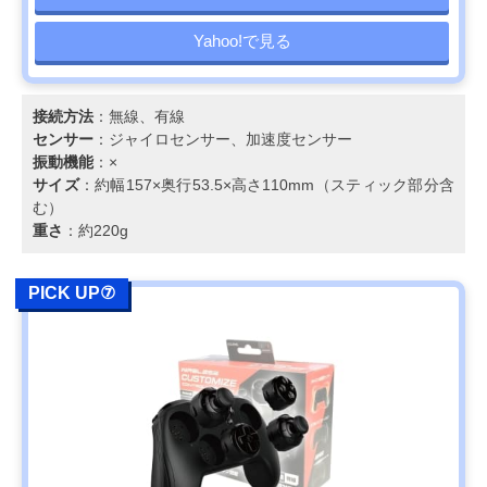
Yahoo!で見る
接続方法
：無線、有線
センサー
：ジャイロセンサー、加速度センサー
振動機能
：×
サイズ
：約幅157×奥行53.5×高さ110mm（スティック部分含
む）
重さ
：約220g
PICK UP⑦