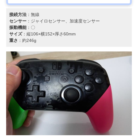
接続方法
：無線
センサー
：ジャイロセンサー、加速度センサー
振動機能
：〇
サイズ
：縦106×横152×厚さ60mm
重さ
：約246g