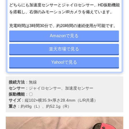
どちらにも加速度センサーとジャイロセンサー、HD振動機能
を搭載し、右側のみモーションIRカメラを備えています。
充電時間は3時間30分で、約20時間の連続使用が可能です。
Amazonで見る
楽天市場で見る
Yahoo!で見る
接続方法
：無線
センサー
：ジャイロセンサー、加速度センサー
振動機能
：〇
サイズ
：縦102×横35.9×厚さ28.4mm（L/R共通）
重さ
：約49g（L）、約52.1g（R）