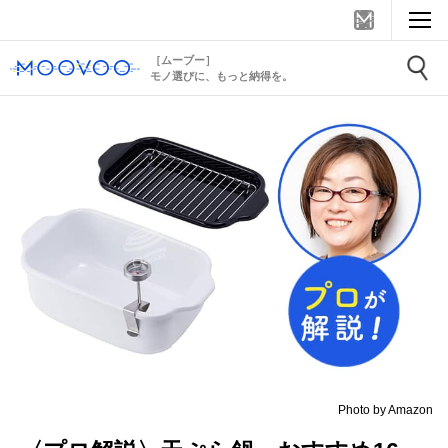
［ムーブー］
モノ選びに、もっと納得を。
Photo by Amazon