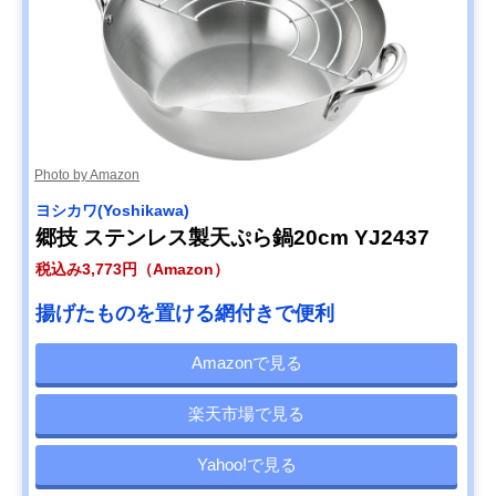
Photo by Amazon
ヨシカワ(Yoshikawa)
郷技 ステンレス製天ぷら鍋20cm YJ2437
税込み3,773円（Amazon）
揚げたものを置ける網付きで便利
Amazonで見る
楽天市場で見る
Yahoo!で見る