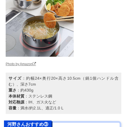
Photo by Amazon
サイズ
：約幅24×奥行20×高さ10.5cm（鍋1個ハンドル含
む）、深さ7cm
重さ
：約430g
本体材質
：ステンレス鋼
対応熱源
：IH、ガス火など
容量
：満水/約2.1L、適正/1.0 L
河野さんおすすめ③