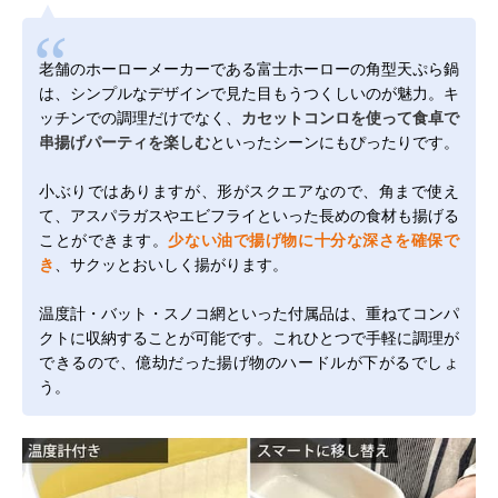
老舗のホーローメーカーである富士ホーローの角型天ぷら鍋
は、シンプルなデザインで見た目もうつくしいのが魅力。キ
ッチンでの調理だけでなく、
カセットコンロを使って食卓で
串揚げパーティを楽しむ
といったシーンにもぴったりです。
小ぶりではありますが、形がスクエアなので、角まで使え
て、アスパラガスやエビフライといった長めの食材も揚げる
ことができます。
少ない油で揚げ物に十分な深さを確保で
き
、サクッとおいしく揚がります。
温度計・バット・スノコ網といった付属品は、重ねてコンパ
クトに収納することが可能です。これひとつで手軽に調理が
できるので、億劫だった揚げ物のハードルが下がるでしょ
う。