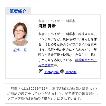
家事アドバイザー・料理家
河野 真希
家事アドバイザー・料理家。料理や家事、
インテリアなど、気持ちのいい暮らしを作
る、はじめるためのライフスタイル提案を
行う。流行や思い込みにとらわれずに、無
記事一覧
理なく持続可能で快適な、自分らしい暮ら
しづくりを応援している。
料理教室つづく
らす食堂
主宰。
Instagram
website
※河野さんには2023年12月、選び方解説の執筆と筆者おすす
め商品の選定をしていただきました。記事後半の編集部ピッ
クアップ商品は最新の情報をもとに選んでいます。