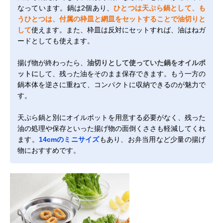
なっています。鍋は2個あり、
ひとつは天ぷら鍋として、も
うひとつは、付属の枠皿と網皿をセットすることで油切りと
して
使えます。また、枠皿は反対にセットすれば、油はねガ
ードとしても使えます。
揚げ物が終わったら、
油切りとして使っていた鍋をオイルポ
ットに
して、残った油をそのまま保存できます。もう一方の
鍋本体を逆さに重ねて、コンパクトに収納できるのが魅力で
す。
天ぷら鍋と別にオイルポットを用意する必要がなく、残った
油の処理や保存といった揚げ物の面倒くささも軽減してくれ
ます。
14cmのミニサイズ
もあり、お弁当用など少量の揚げ
物におすすめです。