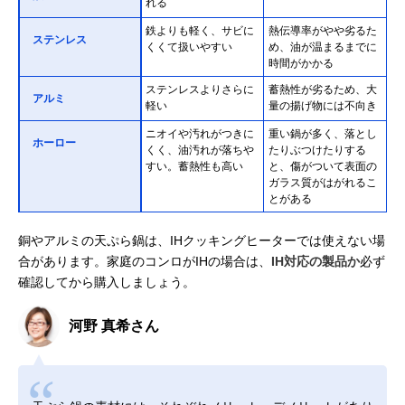
れる
鉄よりも軽く、サビに
熱伝導率がやや劣るた
ステンレス
くくて扱いやすい
め、油が温まるまでに
時間がかかる
ステンレスよりさらに
蓄熱性が劣るため、大
アルミ
軽い
量の揚げ物には不向き
ニオイや汚れがつきに
重い鍋が多く、落とし
ホーロー
くく、油汚れが落ちや
たりぶつけたりする
すい。蓄熱性も高い
と、傷がついて表面の
ガラス質がはがれるこ
とがある
銅やアルミの天ぷら鍋は、IHクッキングヒーターでは使えない場
合があります。家庭のコンロがIHの場合は、
IH対応の製品か
必ず
確認してから購入しましょう。
河野 真希さん