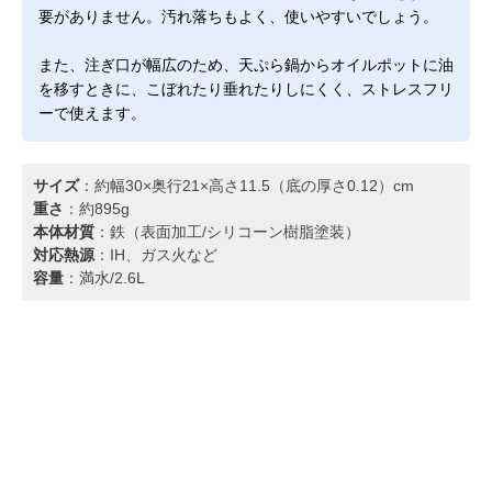
要がありません。汚れ落ちもよく、使いやすいでしょう。
また、注ぎ口が幅広のため、天ぷら鍋からオイルポットに油
を移すときに、こぼれたり垂れたりしにくく、ストレスフリ
ーで使えます。
サイズ
：約幅30×奥行21×高さ11.5（底の厚さ0.12）cm
重さ
：約895g
本体材質
：鉄（表面加工/シリコーン樹脂塗装）
対応熱源
：IH、ガス火など
容量
：満水/2.6L