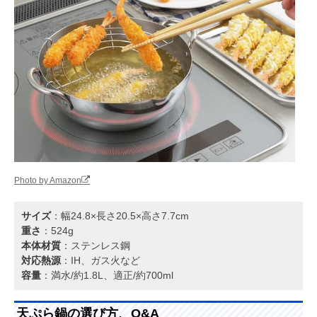
Photo by Amazon
サイズ
：幅24.8×長さ20.5×高さ7.7cm
重さ
：524g
本体材質
：ステンレス鋼
対応熱源
：IH、ガス火など
容量
：満水/約1.8L、適正/約700ml
天ぷら鍋の選び方、Q&A