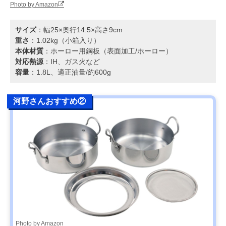
Photo by Amazon
サイズ
：幅25×奥行14.5×高さ9cm
重さ
：1.02kg（小箱入り）
本体材質
：ホーロー用鋼板（表面加工/ホーロー）
対応熱源
：IH、ガス火など
容量
：1.8L、適正油量/約600g
河野さんおすすめ②
Photo by Amazon