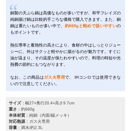
銅製の天ぷら鍋は高価なものが多いですが、和平フレイズの
純銅揚げ鍋は比較的手ごろな価格で購入できます。また、銅
鍋は重たいものが多い中で、
約660gと軽めで扱いやすい
の
もポイントです。
熱伝導率と蓄熱性の高さにより、食材の中はしっとりジュー
シーに、外はサクッと軽やかに揚がるのが魅力です。すぐに
油が温まり、その温度が保たれやすいので、料理の時短や光
熱費の節約にもつながります。
なお、この商品は
ガス火専用
で、 IHコンロでは使用できな
いので注意してください。
サイズ
：幅27×奥行20.4×高さ9.7cm
重さ
：約660g
本体材質
：純銅（内面/錫メッキ）
対応熱源
：ガス火専用
容量
：満水/約2.3L