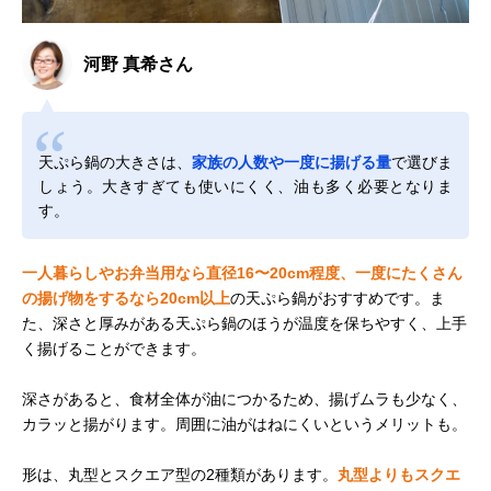
河野 真希さん
天ぷら鍋の大きさは、
家族の人数や一度に揚げる量
で選びま
しょう。大きすぎても使いにくく、油も多く必要となりま
す。
一人暮らしやお弁当用なら直径16〜20cm程度、一度にたくさん
の揚げ物をするなら20cm以上
の天ぷら鍋がおすすめです。ま
た、深さと厚みがある天ぷら鍋のほうが温度を保ちやすく、上手
く揚げることができます。
深さがあると、食材全体が油につかるため、揚げムラも少なく、
カラッと揚がります。周囲に油がはねにくいというメリットも。
形は、丸型とスクエア型の2種類があります。
丸型よりもスクエ