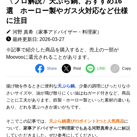
〈プロ解説〉天ぷら鍋、おすすめ16
選 ホーロー製やガス火対応など仕様
に注目
河野 真希（家事アドバイザー・料理家）
最終更新日: 2026-03-27
※記事で紹介した商品を購入すると、売上の一部が
Moovooに還元されることがあります。
Share
Post
LINE
Copy
揚げ物を作るときに便利な
天ぷら鍋
。少量の調理にぴったりな小
さいサイズや、油が飛び散りにくい油はねガード付きなど、商品
ごとに工夫があります。鉄製・ホーロー製といった素材の違いも
あり、どれを選ぶべきか迷いがちです。
そこでこの記事では、
天ぷら鍋選びのポイント3つと人気商品
に
ついて、
家事アドバイザーで料理家でもある河野真希さん
に解説
していただきました。ぜひ参考にしてください。