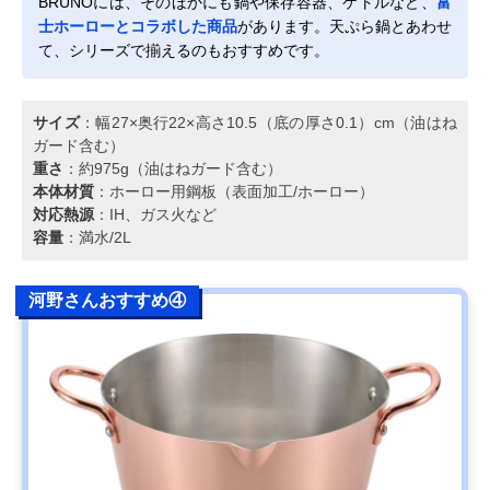
BRUNOには、そのほかにも鍋や保存容器、ケトルなど、
富
士ホーローとコラボした商品
があります。天ぷら鍋とあわせ
て、シリーズで揃えるのもおすすめです。
サイズ
：幅27×奥行22×高さ10.5（底の厚さ0.1）cm（油はね
ガード含む）
重さ
：約975g（油はねガード含む）
本体材質
：ホーロー用鋼板（表面加工/ホーロー）
対応熱源
：IH、ガス火など
容量
：満水/2L
河野さんおすすめ④