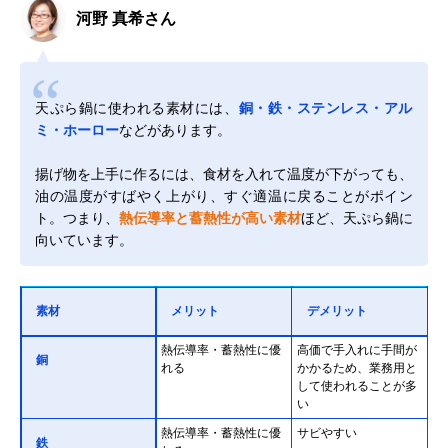
河野 真希さん
天ぷら鍋に使われる素材には、
銅・鉄・ステンレス・アル
ミ・ホーロー
などがあります。
揚げ物を上手に作るには、食材を入れて温度が下がっても、
油の温度がすばやく上がり、すぐ適温に戻ることがポイン
ト。つまり、
熱伝導率と蓄熱性が高い素材
ほど、天ぷら鍋に
向いています。
素材
メリット
デメリット
熱伝導率・蓄熱性に優
高価で手入れに手間が
銅
れる
かかるため、業務用と
して使われることが多
い
熱伝導率・蓄熱性に優
サビやすい
鉄