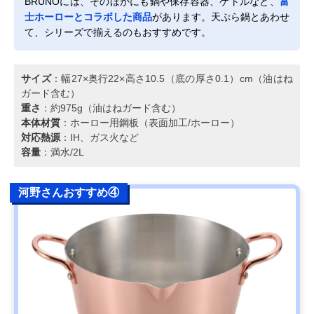
BRUNOには、そのほかにも鍋や保存容器、ケトルなど、
富
士ホーローとコラボした商品
があります。天ぷら鍋とあわせ
て、シリーズで揃えるのもおすすめです。
サイズ
：幅27×奥行22×高さ10.5（底の厚さ0.1）cm（油はね
ガード含む）
重さ
：約975g（油はねガード含む）
本体材質
：ホーロー用鋼板（表面加工/ホーロー）
対応熱源
：IH、ガス火など
容量
：満水/2L
河野さんおすすめ④