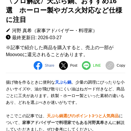
〈プロ解説〉天ぷら鍋、おすすめ16
選 ホーロー製やガス火対応など仕様
に注目
河野 真希（家事アドバイザー・料理家）
最終更新日: 2026-03-27
※記事で紹介した商品を購入すると、売上の一部が
Moovooに還元されることがあります。
Share
Post
LINE
Copy
揚げ物を作るときに便利な
天ぷら鍋
。少量の調理にぴったりな小
さいサイズや、油が飛び散りにくい油はねガード付きなど、商品
ごとに工夫があります。鉄製・ホーロー製といった素材の違いも
あり、どれを選ぶべきか迷いがちです。
そこでこの記事では、
天ぷら鍋選びのポイント3つと人気商品
に
ついて、
家事アドバイザーで料理家でもある河野真希さん
に解説
していただきました。ぜひ参考にしてください。