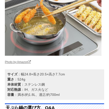
Photo by Amazon
サイズ
：幅24.8×長さ20.5×高さ7.7cm
重さ
：524g
本体材質
：ステンレス鋼
対応熱源
：IH、ガス火など
容量
：満水/約1.8L、適正/約700ml
天ぷら鍋の選び方、Q&A