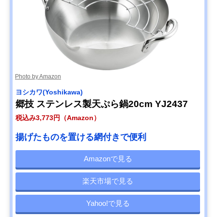
Photo by Amazon
ヨシカワ(Yoshikawa)
郷技 ステンレス製天ぷら鍋20cm YJ2437
税込み3,773円（Amazon）
揚げたものを置ける網付きで便利
Amazonで見る
楽天市場で見る
Yahoo!で見る