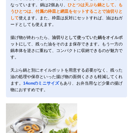
なっています。鍋は2個あり、
ひとつは天ぷら鍋として、も
うひとつは、付属の枠皿と網皿をセットすることで油切りと
して
使えます。また、枠皿は反対にセットすれば、油はねガ
ードとしても使えます。
揚げ物が終わったら、
油切りとして使っていた鍋をオイルポ
ットに
して、残った油をそのまま保存できます。もう一方の
鍋本体を逆さに重ねて、コンパクトに収納できるのが魅力で
す。
天ぷら鍋と別にオイルポットを用意する必要がなく、残った
油の処理や保存といった揚げ物の面倒くささも軽減してくれ
ます。
14cmのミニサイズ
もあり、お弁当用など少量の揚げ
物におすすめです。