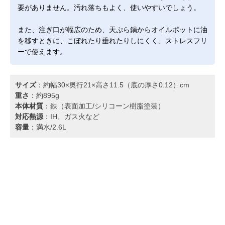
要がありません。汚れ落ちもよく、使いやすいでしょう。
また、注ぎ口が幅広のため、天ぷら鍋からオイルポットに油
を移すときに、こぼれたり垂れたりしにくく、ストレスフリ
ーで使えます。
サイズ
：約幅30×奥行21×高さ11.5（底の厚さ0.12）cm
重さ
：約895g
本体材質
：鉄（表面加工/シリコーン樹脂塗装）
対応熱源
：IH、ガス火など
容量
：満水/2.6L