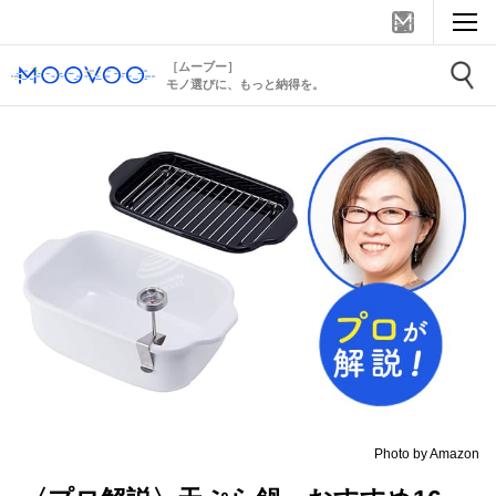
［ムーブー］
モノ選びに、もっと納得を。
Photo by Amazon