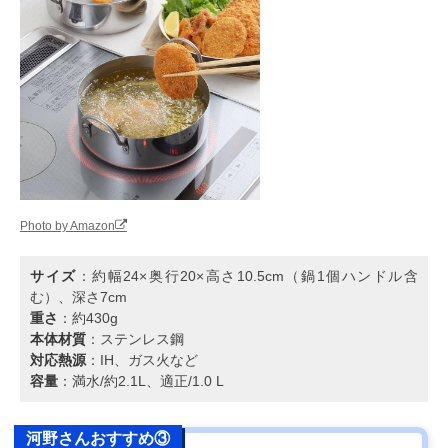
Photo by Amazon
サイズ
：約幅24×奥行20×高さ10.5cm（鍋1個ハンドル含
む）、深さ7cm
重さ
：約430g
本体材質
：ステンレス鋼
対応熱源
：IH、ガス火など
容量
：満水/約2.1L、適正/1.0 L
河野さんおすすめ③