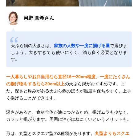
河野 真希さん
天ぷら鍋の大きさは、
家族の人数や一度に揚げる量
で選びま
しょう。大きすぎても使いにくく、油も多く必要となりま
す。
一人暮らしやお弁当用なら直径16〜20cm程度、一度にたくさん
の揚げ物をするなら20cm以上
の天ぷら鍋がおすすめです。ま
た、深さと厚みがある天ぷら鍋のほうが温度を保ちやすく、上手
く揚げることができます。
深さがあると、食材全体が油につかるため、揚げムラも少なく、
カラッと揚がります。周囲に油がはねにくいというメリットも。
形は、丸型とスクエア型の2種類があります。
丸型よりもスクエ