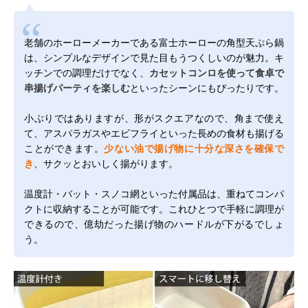
老舗のホーローメーカーである富士ホーローの角型天ぷら鍋
は、シンプルなデザインで見た目もうつくしいのが魅力。キ
ッチンでの調理だけでなく、
カセットコンロを使って食卓で
串揚げパーティを楽しむ
といったシーンにもぴったりです。
小ぶりではありますが、形がスクエアなので、角まで使え
て、アスパラガスやエビフライといった長めの食材も揚げる
ことができます。
少ない油で揚げ物に十分な深さを確保で
き
、サクッとおいしく揚がります。
温度計・バット・スノコ網といった付属品は、重ねてコンパ
クトに収納することが可能です。これひとつで手軽に調理が
できるので、億劫だった揚げ物のハードルが下がるでしょ
う。