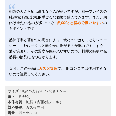
銅製の天ぷら鍋は高価なものが多いですが、和平フレイズの
純銅揚げ鍋は比較的手ごろな価格で購入できます。また、銅
鍋は重たいものが多い中で、
約660gと軽めで扱いやすい
の
もポイントです。
熱伝導率と蓄熱性の高さにより、食材の中はしっとりジュー
シーに、外はサクッと軽やかに揚がるのが魅力です。すぐに
油が温まり、その温度が保たれやすいので、料理の時短や光
熱費の節約にもつながります。
なお、この商品は
ガス火専用
で、 IHコンロでは使用できな
いので注意してください。
サイズ
：幅27×奥行20.4×高さ9.7cm
重さ
：約660g
本体材質
：純銅（内面/錫メッキ）
対応熱源
：ガス火専用
容量
：満水/約2.3L