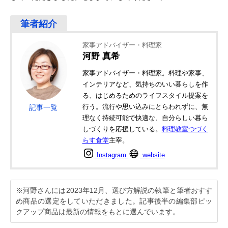
家事アドバイザー・料理家
河野 真希
家事アドバイザー・料理家。料理や家事、
インテリアなど、気持ちのいい暮らしを作
る、はじめるためのライフスタイル提案を
行う。流行や思い込みにとらわれずに、無
記事一覧
理なく持続可能で快適な、自分らしい暮ら
しづくりを応援している。
料理教室つづく
らす食堂
主宰。
Instagram
website
※河野さんには2023年12月、選び方解説の執筆と筆者おすす
め商品の選定をしていただきました。記事後半の編集部ピッ
クアップ商品は最新の情報をもとに選んでいます。