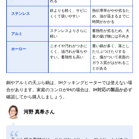
れる
鉄よりも軽く、サビに
熱伝導率がやや劣るた
ステンレス
くくて扱いやすい
め、油が温まるまでに
時間がかかる
ステンレスよりさらに
蓄熱性が劣るため、大
アルミ
軽い
量の揚げ物には不向き
ニオイや汚れがつきに
重い鍋が多く、落とし
ホーロー
くく、油汚れが落ちや
たりぶつけたりする
すい。蓄熱性も高い
と、傷がついて表面の
ガラス質がはがれるこ
とがある
銅やアルミの天ぷら鍋は、IHクッキングヒーターでは使えない場
合があります。家庭のコンロがIHの場合は、
IH対応の製品か
必ず
確認してから購入しましょう。
河野 真希さん