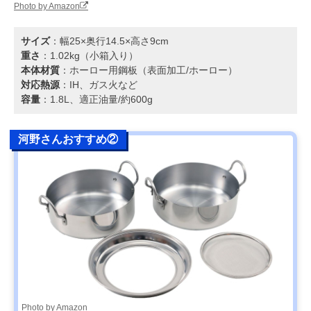
Photo by Amazon
サイズ
：幅25×奥行14.5×高さ9cm
重さ
：1.02kg（小箱入り）
本体材質
：ホーロー用鋼板（表面加工/ホーロー）
対応熱源
：IH、ガス火など
容量
：1.8L、適正油量/約600g
河野さんおすすめ②
Photo by Amazon