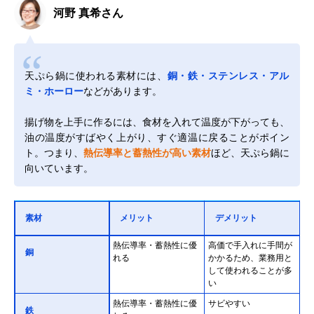
河野 真希さん
天ぷら鍋に使われる素材には、
銅・鉄・ステンレス・アル
ミ・ホーロー
などがあります。
揚げ物を上手に作るには、食材を入れて温度が下がっても、
油の温度がすばやく上がり、すぐ適温に戻ることがポイン
ト。つまり、
熱伝導率と蓄熱性が高い素材
ほど、天ぷら鍋に
向いています。
素材
メリット
デメリット
熱伝導率・蓄熱性に優
高価で手入れに手間が
銅
れる
かかるため、業務用と
して使われることが多
い
熱伝導率・蓄熱性に優
サビやすい
鉄