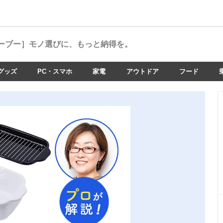
ーブー］
モノ選びに、もっと納得を。
グッズ
PC・スマホ
家電
アウトドア
フード