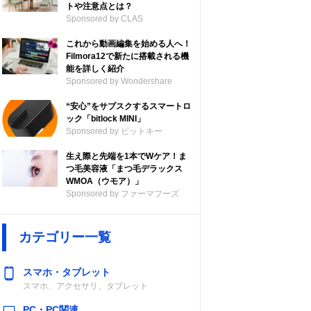
トや注意点とは？
Sponsored by CLAS
これから動画編集を始める人へ！
Filmora12で新たに搭載される機
能を詳しく紹介
Sponsored by Wondershare
“安心”をサブスクするスマートロ
ック「bitlock MINI」
Sponsored by ビットキー
生え際と先端を1本でWケア！ま
つ毛美容液「まつ毛デラックス
WMOA（ウモア）」
Sponsored by ファーマフーズ
カテゴリー一覧
スマホ・タブレット
スマホ、アクセサリ、タブレット
PC・PC関連