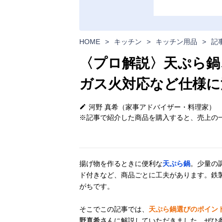
HOME
>
キッチン
>
キッチン用品
>
記
〈プロ解説〉天ぷら鍋
ガス火対応など仕様に
河野 真希（家事アドバイザー・料理家）
※記事で紹介した商品を購入すると、売上の一
揚げ物を作るときに便利な
天ぷら鍋
。少量の
ド付きなど、商品ごとに工夫があります。鉄
がちです。
そこでこの記事では、
天ぷら鍋選びのポイン
野真希さん
に解説していただきました。ぜひ