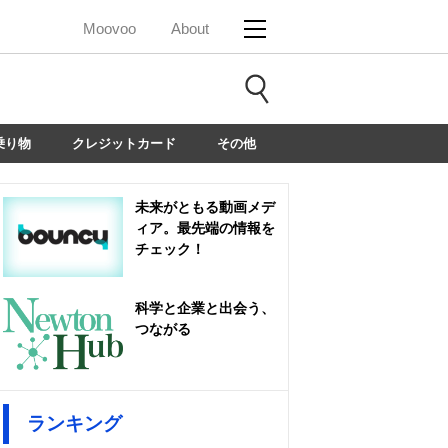
Moovoo
About
乗り物
クレジットカード
その他
未来がともる動画メデ
ィア。最先端の情報を
チェック！
科学と企業と出会う、
つながる
ランキング