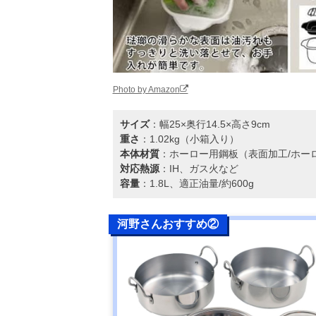
Photo by Amazon
サイズ
：幅25×奥行14.5×高さ9cm
重さ
：1.02kg（小箱入り）
本体材質
：ホーロー用鋼板（表面加工/ホー
対応熱源
：IH、ガス火など
容量
：1.8L、適正油量/約600g
河野さんおすすめ②