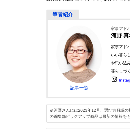
家事アド
河野 真
家事アド
いい暮ら
や思い込
暮らしづ
Insta
記事一覧
※河野さんには2023年12月、選び方解
の編集部ピックアップ商品は最新の情報を