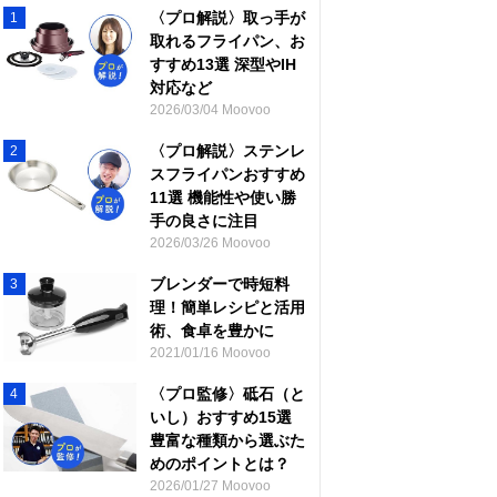
〈プロ解説〉取っ手が
1
取れるフライパン、お
すすめ13選 深型やIH
対応など
2026/03/04 Moovoo
〈プロ解説〉ステンレ
2
スフライパンおすすめ
11選 機能性や使い勝
手の良さに注目
2026/03/26 Moovoo
ブレンダーで時短料
3
理！簡単レシピと活用
術、食卓を豊かに
2021/01/16 Moovoo
〈プロ監修〉砥石（と
4
いし）おすすめ15選
豊富な種類から選ぶた
めのポイントとは？
2026/01/27 Moovoo