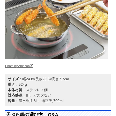
Photo by Amazon
サイズ
：幅24.8×長さ20.5×高さ7.7cm
重さ
：524g
本体材質
：ステンレス鋼
対応熱源
：IH、ガス火など
容量
：満水/約1.8L、適正/約700ml
天ぷら鍋の選び方、Q&A