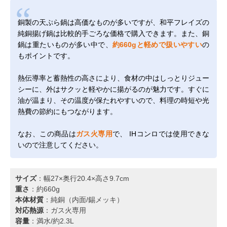
銅製の天ぷら鍋は高価なものが多いですが、和平フレイズの
純銅揚げ鍋は比較的手ごろな価格で購入できます。また、銅
鍋は重たいものが多い中で、
約660gと軽めで扱いやすい
の
もポイントです。
熱伝導率と蓄熱性の高さにより、食材の中はしっとりジュー
シーに、外はサクッと軽やかに揚がるのが魅力です。すぐに
油が温まり、その温度が保たれやすいので、料理の時短や光
熱費の節約にもつながります。
なお、この商品は
ガス火専用
で、 IHコンロでは使用できな
いので注意してください。
サイズ
：幅27×奥行20.4×高さ9.7cm
重さ
：約660g
本体材質
：純銅（内面/錫メッキ）
対応熱源
：ガス火専用
容量
：満水/約2.3L