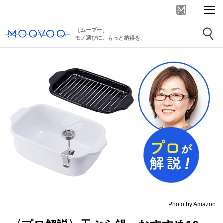
［ムーブー］
モノ選びに、もっと納得を。
Photo by Amazon