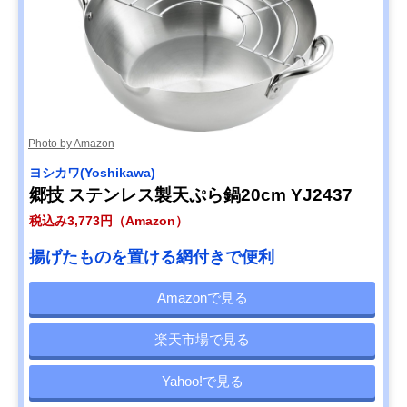
Photo by Amazon
ヨシカワ(Yoshikawa)
郷技 ステンレス製天ぷら鍋20cm YJ2437
税込み3,773円（Amazon）
揚げたものを置ける網付きで便利
Amazonで見る
楽天市場で見る
Yahoo!で見る