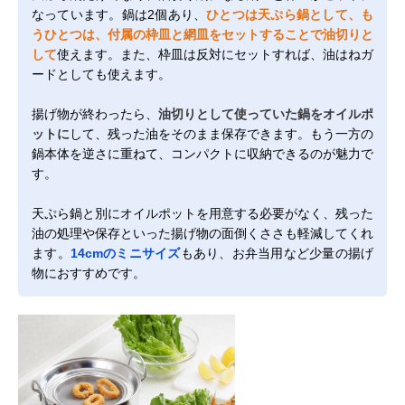
なっています。鍋は2個あり、
ひとつは天ぷら鍋として、も
うひとつは、付属の枠皿と網皿をセットすることで油切りと
して
使えます。また、枠皿は反対にセットすれば、油はねガ
ードとしても使えます。
揚げ物が終わったら、
油切りとして使っていた鍋をオイルポ
ットに
して、残った油をそのまま保存できます。もう一方の
鍋本体を逆さに重ねて、コンパクトに収納できるのが魅力で
す。
天ぷら鍋と別にオイルポットを用意する必要がなく、残った
油の処理や保存といった揚げ物の面倒くささも軽減してくれ
ます。
14cmのミニサイズ
もあり、お弁当用など少量の揚げ
物におすすめです。