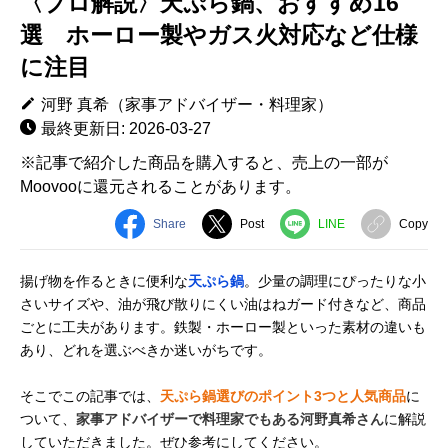
〈プロ解説〉天ぷら鍋、おすすめ16
選 ホーロー製やガス火対応など仕様
に注目
河野 真希（家事アドバイザー・料理家）
最終更新日: 2026-03-27
※記事で紹介した商品を購入すると、売上の一部が
Moovooに還元されることがあります。
Share
Post
LINE
Copy
揚げ物を作るときに便利な
天ぷら鍋
。少量の調理にぴったりな小
さいサイズや、油が飛び散りにくい油はねガード付きなど、商品
ごとに工夫があります。鉄製・ホーロー製といった素材の違いも
あり、どれを選ぶべきか迷いがちです。
そこでこの記事では、
天ぷら鍋選びのポイント3つと人気商品
に
ついて、
家事アドバイザーで料理家でもある河野真希さん
に解説
していただきました。ぜひ参考にしてください。