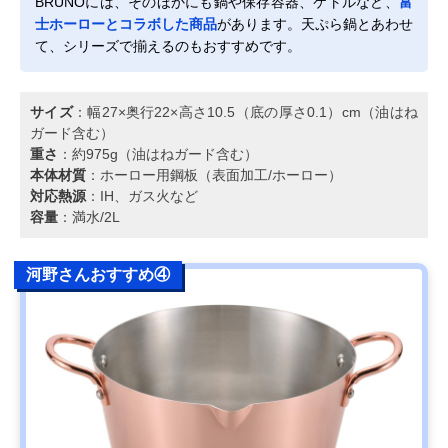
BRUNOには、そのほかにも鍋や保存容器、ケトルなど、
富
士ホーローとコラボした商品
があります。天ぷら鍋とあわせ
て、シリーズで揃えるのもおすすめです。
サイズ
：幅27×奥行22×高さ10.5（底の厚さ0.1）cm（油はね
ガード含む）
重さ
：約975g（油はねガード含む）
本体材質
：ホーロー用鋼板（表面加工/ホーロー）
対応熱源
：IH、ガス火など
容量
：満水/2L
河野さんおすすめ④