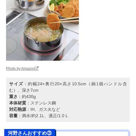
Photo by Amazon
サイズ
：約幅24×奥行20×高さ10.5cm（鍋1個ハンドル含
む）、深さ7cm
重さ
：約430g
本体材質
：ステンレス鋼
対応熱源
：IH、ガス火など
容量
：満水/約2.1L、適正/1.0 L
河野さんおすすめ③