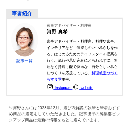
家事アドバイザー・料理家
河野 真希
家事アドバイザー・料理家。料理や家事、
インテリアなど、気持ちのいい暮らしを作
る、はじめるためのライフスタイル提案を
行う。流行や思い込みにとらわれずに、無
記事一覧
理なく持続可能で快適な、自分らしい暮ら
しづくりを応援している。
料理教室つづく
らす食堂
主宰。
Instagram
website
※河野さんには2023年12月、選び方解説の執筆と筆者おすす
め商品の選定をしていただきました。記事後半の編集部ピッ
クアップ商品は最新の情報をもとに選んでいます。