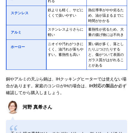
れる
鉄よりも軽く、サビに
熱伝導率がやや劣るた
ステンレス
くくて扱いやすい
め、油が温まるまでに
時間がかかる
ステンレスよりさらに
蓄熱性が劣るため、大
アルミ
軽い
量の揚げ物には不向き
ニオイや汚れがつきに
重い鍋が多く、落とし
ホーロー
くく、油汚れが落ちや
たりぶつけたりする
すい。蓄熱性も高い
と、傷がついて表面の
ガラス質がはがれるこ
とがある
銅やアルミの天ぷら鍋は、IHクッキングヒーターでは使えない場
合があります。家庭のコンロがIHの場合は、
IH対応の製品か
必ず
確認してから購入しましょう。
河野 真希さん