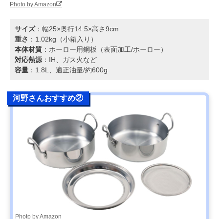
Photo by Amazon
サイズ
：幅25×奥行14.5×高さ9cm
重さ
：1.02kg（小箱入り）
本体材質
：ホーロー用鋼板（表面加工/ホーロー）
対応熱源
：IH、ガス火など
容量
：1.8L、適正油量/約600g
河野さんおすすめ②
Photo by Amazon