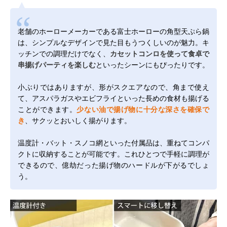
老舗のホーローメーカーである富士ホーローの角型天ぷら鍋
は、シンプルなデザインで見た目もうつくしいのが魅力。キ
ッチンでの調理だけでなく、
カセットコンロを使って食卓で
串揚げパーティを楽しむ
といったシーンにもぴったりです。
小ぶりではありますが、形がスクエアなので、角まで使え
て、アスパラガスやエビフライといった長めの食材も揚げる
ことができます。
少ない油で揚げ物に十分な深さを確保で
き
、サクッとおいしく揚がります。
温度計・バット・スノコ網といった付属品は、重ねてコンパ
クトに収納することが可能です。これひとつで手軽に調理が
できるので、億劫だった揚げ物のハードルが下がるでしょ
う。