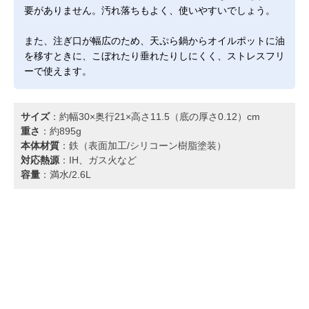
要がありません。汚れ落ちもよく、使いやすいでしょう。
また、注ぎ口が幅広のため、天ぷら鍋からオイルポットに油
を移すときに、こぼれたり垂れたりしにくく、ストレスフリ
ーで使えます。
サイズ
：約幅30×奥行21×高さ11.5（底の厚さ0.12）cm
重さ
：約895g
本体材質
：鉄（表面加工/シリコーン樹脂塗装）
対応熱源
：IH、ガス火など
容量
：満水/2.6L