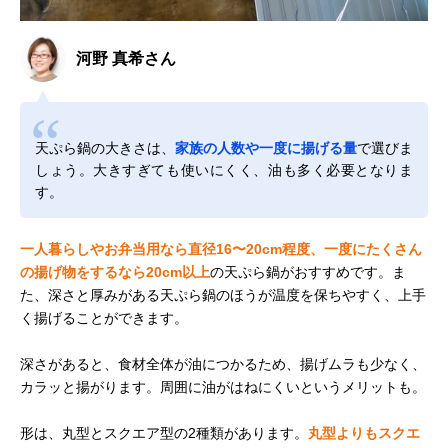
河野 真希さん
天ぷら鍋の大きさは、
家族の人数や一度に揚げる量
で選びま
しょう。大きすぎても使いにくく、油も多く必要となりま
す。
一人暮らしやお弁当用なら直径16〜20cm程度、一度にたくさん
の揚げ物をするなら20cm以上
の天ぷら鍋がおすすめです。ま
た、深さと厚みがある天ぷら鍋のほうが温度を保ちやすく、上手
く揚げることができます。
深さがあると、食材全体が油につかるため、揚げムラも少なく、
カラッと揚がります。周囲に油がはねにくいというメリットも。
形は、丸型とスクエア型の2種類があります。
丸型よりもスクエ