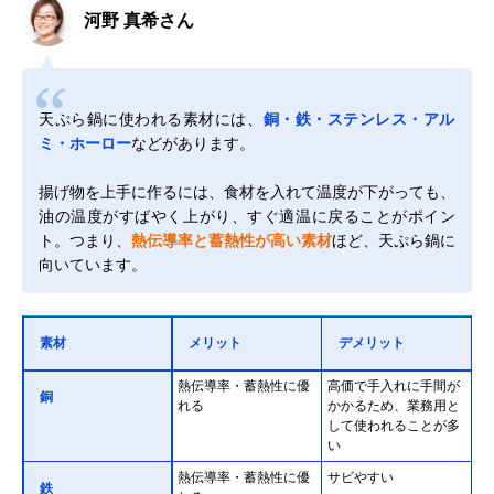
河野 真希さん
天ぷら鍋に使われる素材には、
銅・鉄・ステンレス・アル
ミ・ホーロー
などがあります。
揚げ物を上手に作るには、食材を入れて温度が下がっても、
油の温度がすばやく上がり、すぐ適温に戻ることがポイン
ト。つまり、
熱伝導率と蓄熱性が高い素材
ほど、天ぷら鍋に
向いています。
素材
メリット
デメリット
熱伝導率・蓄熱性に優
高価で手入れに手間が
銅
れる
かかるため、業務用と
して使われることが多
い
熱伝導率・蓄熱性に優
サビやすい
鉄