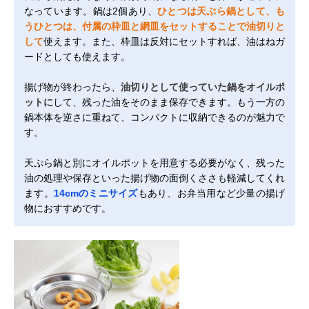
なっています。鍋は2個あり、
ひとつは天ぷら鍋として、も
うひとつは、付属の枠皿と網皿をセットすることで油切りと
して
使えます。また、枠皿は反対にセットすれば、油はねガ
ードとしても使えます。
揚げ物が終わったら、
油切りとして使っていた鍋をオイルポ
ットに
して、残った油をそのまま保存できます。もう一方の
鍋本体を逆さに重ねて、コンパクトに収納できるのが魅力で
す。
天ぷら鍋と別にオイルポットを用意する必要がなく、残った
油の処理や保存といった揚げ物の面倒くささも軽減してくれ
ます。
14cmのミニサイズ
もあり、お弁当用など少量の揚げ
物におすすめです。