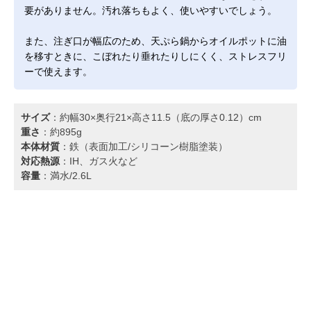
要がありません。汚れ落ちもよく、使いやすいでしょう。
また、注ぎ口が幅広のため、天ぷら鍋からオイルポットに油
を移すときに、こぼれたり垂れたりしにくく、ストレスフリ
ーで使えます。
サイズ
：約幅30×奥行21×高さ11.5（底の厚さ0.12）cm
重さ
：約895g
本体材質
：鉄（表面加工/シリコーン樹脂塗装）
対応熱源
：IH、ガス火など
容量
：満水/2.6L