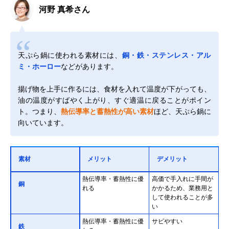
河野 真希さん
天ぷら鍋に使われる素材には、
銅・鉄・ステンレス・アル
ミ・ホーロー
などがあります。
揚げ物を上手に作るには、食材を入れて温度が下がっても、
油の温度がすばやく上がり、すぐ適温に戻ることがポイン
ト。つまり、
熱伝導率と蓄熱性が高い素材
ほど、天ぷら鍋に
向いています。
素材
メリット
デメリット
熱伝導率・蓄熱性に優
高価で手入れに手間が
銅
れる
かかるため、業務用と
して使われることが多
い
熱伝導率・蓄熱性に優
サビやすい
鉄