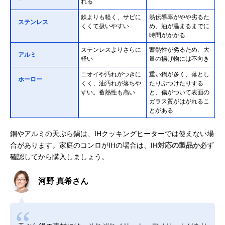
れる
鉄よりも軽く、サビに
熱伝導率がやや劣るた
ステンレス
くくて扱いやすい
め、油が温まるまでに
時間がかかる
ステンレスよりさらに
蓄熱性が劣るため、大
アルミ
軽い
量の揚げ物には不向き
ニオイや汚れがつきに
重い鍋が多く、落とし
ホーロー
くく、油汚れが落ちや
たりぶつけたりする
すい。蓄熱性も高い
と、傷がついて表面の
ガラス質がはがれるこ
とがある
銅やアルミの天ぷら鍋は、IHクッキングヒーターでは使えない場
合があります。家庭のコンロがIHの場合は、
IH対応の製品か
必ず
確認してから購入しましょう。
河野 真希さん