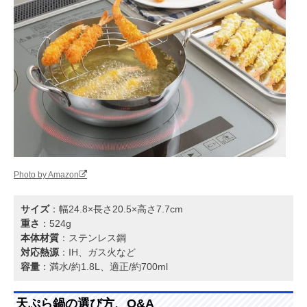
Photo by Amazon
サイズ
：幅24.8×長さ20.5×高さ7.7cm
重さ
：524g
本体材質
：ステンレス鋼
対応熱源
：IH、ガス火など
容量
：満水/約1.8L、適正/約700ml
天ぷら鍋の選び方、Q&A