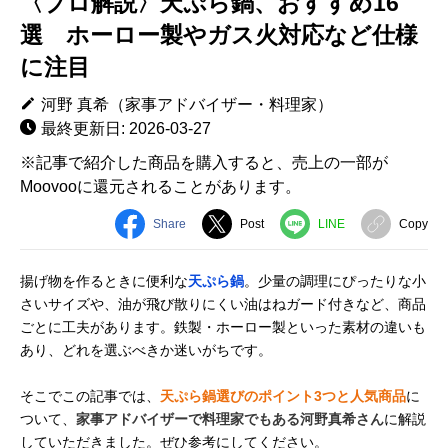
〈プロ解説〉天ぷら鍋、おすすめ16
選 ホーロー製やガス火対応など仕様
に注目
河野 真希（家事アドバイザー・料理家）
最終更新日: 2026-03-27
※記事で紹介した商品を購入すると、売上の一部が
Moovooに還元されることがあります。
Share
Post
LINE
Copy
揚げ物を作るときに便利な
天ぷら鍋
。少量の調理にぴったりな小
さいサイズや、油が飛び散りにくい油はねガード付きなど、商品
ごとに工夫があります。鉄製・ホーロー製といった素材の違いも
あり、どれを選ぶべきか迷いがちです。
そこでこの記事では、
天ぷら鍋選びのポイント3つと人気商品
に
ついて、
家事アドバイザーで料理家でもある河野真希さん
に解説
していただきました。ぜひ参考にしてください。