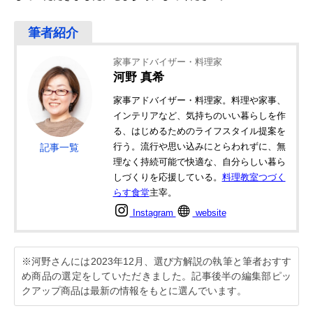
家事アドバイザー・料理家
河野 真希
家事アドバイザー・料理家。料理や家事、
インテリアなど、気持ちのいい暮らしを作
る、はじめるためのライフスタイル提案を
行う。流行や思い込みにとらわれずに、無
記事一覧
理なく持続可能で快適な、自分らしい暮ら
しづくりを応援している。
料理教室つづく
らす食堂
主宰。
Instagram
website
※河野さんには2023年12月、選び方解説の執筆と筆者おすす
め商品の選定をしていただきました。記事後半の編集部ピッ
クアップ商品は最新の情報をもとに選んでいます。