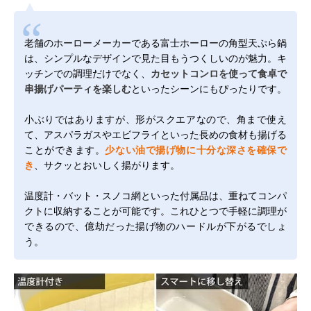
老舗のホーローメーカーである富士ホーローの角型天ぷら鍋
は、シンプルなデザインで見た目もうつくしいのが魅力。キ
ッチンでの調理だけでなく、
カセットコンロを使って食卓で
串揚げパーティを楽しむ
といったシーンにもぴったりです。
小ぶりではありますが、形がスクエアなので、角まで使え
て、アスパラガスやエビフライといった長めの食材も揚げる
ことができます。
少ない油で揚げ物に十分な深さを確保で
き
、サクッとおいしく揚がります。
温度計・バット・スノコ網といった付属品は、重ねてコンパ
クトに収納することが可能です。これひとつで手軽に調理が
できるので、億劫だった揚げ物のハードルが下がるでしょ
う。