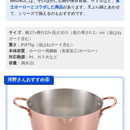
BRUNOには、そのほかにも鍋や保存容器、ケトルなど、
富
士ホーローとコラボした商品
があります。天ぷら鍋とあわせ
て、シリーズで揃えるのもおすすめです。
サイズ
：幅27×奥行22×高さ10.5（底の厚さ0.1）cm（油はね
ガード含む）
重さ
：約975g（油はねガード含む）
本体材質
：ホーロー用鋼板（表面加工/ホーロー）
対応熱源
：IH、ガス火など
容量
：満水/2L
河野さんおすすめ④