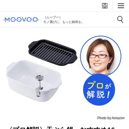
［ムーブー］
モノ選びに、もっと納得を。
Photo by Amazon