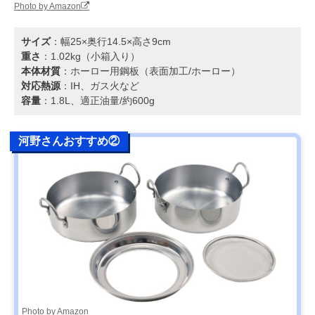
Photo by Amazon
サイズ
：幅25×奥行14.5×高さ9cm
重さ
：1.02kg（小箱入り）
本体材質
：ホーロー用鋼板（表面加工/ホーロー）
対応熱源
：IH、ガス火など
容量
：1.8L、適正油量/約600g
河野さんおすすめ②
Photo by Amazon