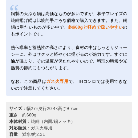
銅製の天ぷら鍋は高価なものが多いですが、和平フレイズの
純銅揚げ鍋は比較的手ごろな価格で購入できます。また、銅
鍋は重たいものが多い中で、
約660gと軽めで扱いやすい
の
もポイントです。
熱伝導率と蓄熱性の高さにより、食材の中はしっとりジュー
シーに、外はサクッと軽やかに揚がるのが魅力です。すぐに
油が温まり、その温度が保たれやすいので、料理の時短や光
熱費の節約にもつながります。
なお、この商品は
ガス火専用
で、 IHコンロでは使用できな
いので注意してください。
サイズ
：幅27×奥行20.4×高さ9.7cm
重さ
：約660g
本体材質
：純銅（内面/錫メッキ）
対応熱源
：ガス火専用
容量
：満水/約2.3L