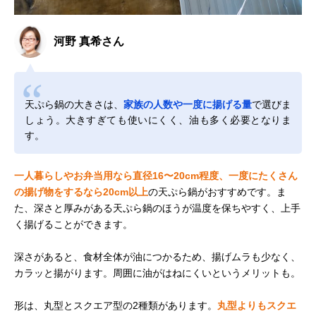
河野 真希さん
天ぷら鍋の大きさは、
家族の人数や一度に揚げる量
で選びま
しょう。大きすぎても使いにくく、油も多く必要となりま
す。
一人暮らしやお弁当用なら直径16〜20cm程度、一度にたくさん
の揚げ物をするなら20cm以上
の天ぷら鍋がおすすめです。ま
た、深さと厚みがある天ぷら鍋のほうが温度を保ちやすく、上手
く揚げることができます。
深さがあると、食材全体が油につかるため、揚げムラも少なく、
カラッと揚がります。周囲に油がはねにくいというメリットも。
形は、丸型とスクエア型の2種類があります。
丸型よりもスクエ