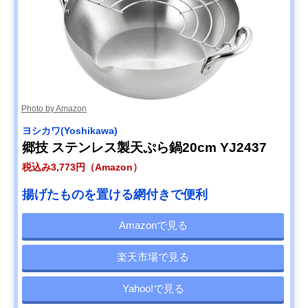
Photo by Amazon
ヨシカワ(Yoshikawa)
郷技 ステンレス製天ぷら鍋20cm YJ2437
税込み3,773円（Amazon）
揚げたものを置ける網付きで便利
Amazonで見る
楽天市場で見る
Yahoo!で見る