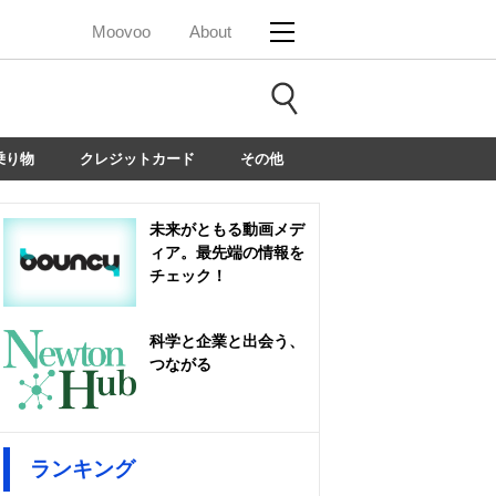
Moovoo
About
乗り物
クレジットカード
その他
未来がともる動画メデ
ィア。最先端の情報を
チェック！
科学と企業と出会う、
つながる
ランキング