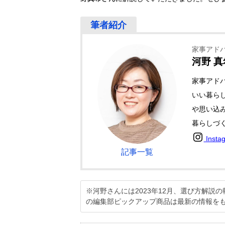
家事アド
河野 真
家事アド
いい暮ら
や思い込
暮らしづ
Insta
記事一覧
※河野さんには2023年12月、選び方解
の編集部ピックアップ商品は最新の情報を