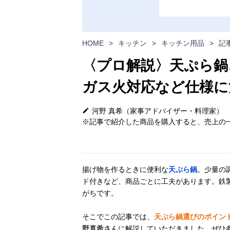
HOME
>
キッチン
>
キッチン用品
>
記
〈プロ解説〉天ぷら鍋
ガス火対応など仕様に
河野 真希（家事アドバイザー・料理家）
※記事で紹介した商品を購入すると、売上の一
揚げ物を作るときに便利な
天ぷら鍋
。少量の
ド付きなど、商品ごとに工夫があります。鉄
がちです。
そこでこの記事では、
天ぷら鍋選びのポイン
野真希さん
に解説していただきました。ぜひ