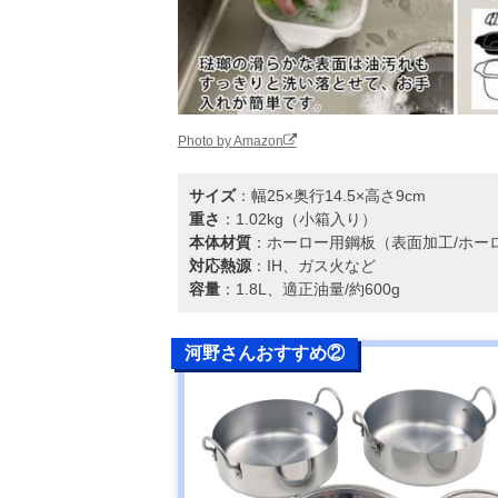
Photo by Amazon
サイズ
：幅25×奥行14.5×高さ9cm
重さ
：1.02kg（小箱入り）
本体材質
：ホーロー用鋼板（表面加工/ホー
対応熱源
：IH、ガス火など
容量
：1.8L、適正油量/約600g
河野さんおすすめ②