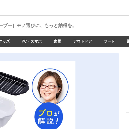
ーブー］
モノ選びに、もっと納得を。
グッズ
PC・スマホ
家電
アウトドア
フード