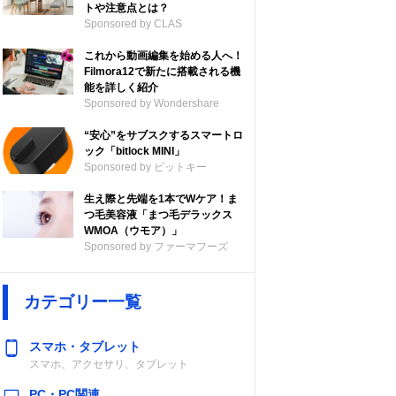
トや注意点とは？
Sponsored by CLAS
これから動画編集を始める人へ！
Filmora12で新たに搭載される機
能を詳しく紹介
Sponsored by Wondershare
“安心”をサブスクするスマートロ
ック「bitlock MINI」
Sponsored by ビットキー
生え際と先端を1本でWケア！ま
つ毛美容液「まつ毛デラックス
WMOA（ウモア）」
Sponsored by ファーマフーズ
カテゴリー一覧
スマホ・タブレット
スマホ、アクセサリ、タブレット
PC・PC関連