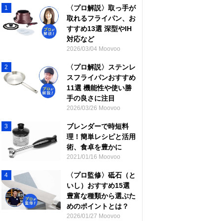
〈プロ解説〉取っ手が
1
取れるフライパン、お
すすめ13選 深型やIH
対応など
2026/03/04 Moovoo
〈プロ解説〉ステンレ
2
スフライパンおすすめ
11選 機能性や使い勝
手の良さに注目
2026/03/26 Moovoo
ブレンダーで時短料
3
理！簡単レシピと活用
術、食卓を豊かに
2021/01/16 Moovoo
〈プロ監修〉砥石（と
4
いし）おすすめ15選
豊富な種類から選ぶた
めのポイントとは？
2026/01/27 Moovoo