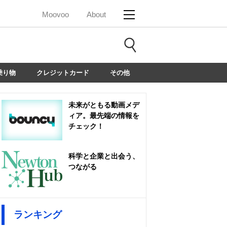
Moovoo
About
乗り物
クレジットカード
その他
未来がともる動画メデ
ィア。最先端の情報を
チェック！
科学と企業と出会う、
つながる
ランキング