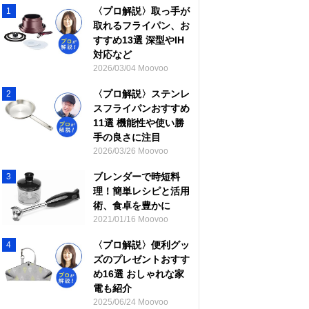
〈プロ解説〉取っ手が
1
取れるフライパン、お
すすめ13選 深型やIH
対応など
2026/03/04 Moovoo
〈プロ解説〉ステンレ
2
スフライパンおすすめ
11選 機能性や使い勝
手の良さに注目
2026/03/26 Moovoo
ブレンダーで時短料
3
理！簡単レシピと活用
術、食卓を豊かに
2021/01/16 Moovoo
〈プロ解説〉便利グッ
4
ズのプレゼントおすす
め16選 おしゃれな家
電も紹介
2025/06/24 Moovoo