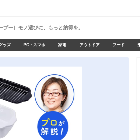
ーブー］
モノ選びに、もっと納得を。
グッズ
PC・スマホ
家電
アウトドア
フード