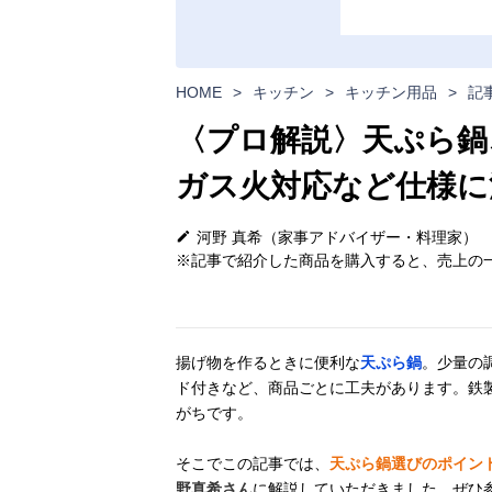
HOME
>
キッチン
>
キッチン用品
>
記
〈プロ解説〉天ぷら鍋
ガス火対応など仕様に
河野 真希（家事アドバイザー・料理家）
※記事で紹介した商品を購入すると、売上の一
揚げ物を作るときに便利な
天ぷら鍋
。少量の
ド付きなど、商品ごとに工夫があります。鉄
がちです。
そこでこの記事では、
天ぷら鍋選びのポイン
野真希さん
に解説していただきました。ぜひ