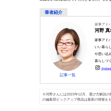
家事アド
河野 真
家事アド
いい暮ら
や思い込
暮らしづ
Insta
記事一覧
※河野さんには2023年12月、選び方解
の編集部ピックアップ商品は最新の情報を