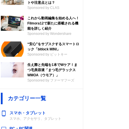
トや注意点とは？
Sponsored by CLAS
これから動画編集を始める人へ！
Filmora12で新たに搭載される機
能を詳しく紹介
Sponsored by Wondershare
“安心”をサブスクするスマートロ
ック「bitlock MINI」
Sponsored by ビットキー
生え際と先端を1本でWケア！ま
つ毛美容液「まつ毛デラックス
WMOA（ウモア）」
Sponsored by ファーマフーズ
カテゴリー一覧
スマホ・タブレット
スマホ、アクセサリ、タブレット
PC・PC関連