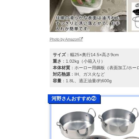
Photo by Amazon
サイズ
：幅25×奥行14.5×高さ9cm
重さ
：1.02kg（小箱入り）
本体材質
：ホーロー用鋼板（表面加工/ホー
対応熱源
：IH、ガス火など
容量
：1.8L、適正油量/約600g
河野さんおすすめ②