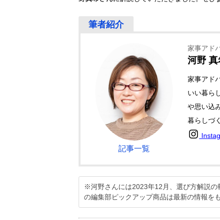
家事アド
河野 真
家事アド
いい暮ら
や思い込
暮らしづ
Insta
記事一覧
※河野さんには2023年12月、選び方解
の編集部ピックアップ商品は最新の情報を