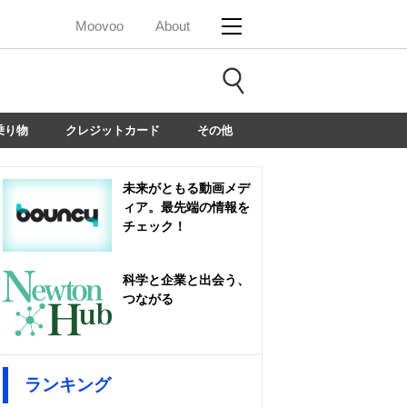
Moovoo
About
乗り物
クレジットカード
その他
未来がともる動画メデ
ィア。最先端の情報を
チェック！
科学と企業と出会う、
つながる
ランキング