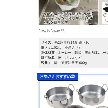
Photo by Amazon
サイズ
：幅25×奥行14.5×高さ9cm
重さ
：1.02kg（小箱入り）
本体材質
：ホーロー用鋼板（表面加工/ホー
対応熱源
：IH、ガス火など
容量
：1.8L、適正油量/約600g
河野さんおすすめ②