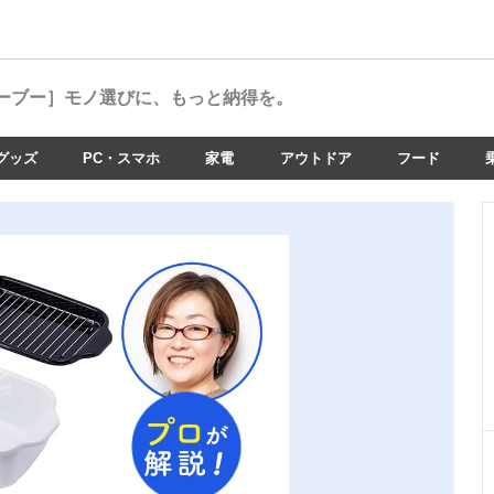
ーブー］
モノ選びに、もっと納得を。
グッズ
PC・スマホ
家電
アウトドア
フード