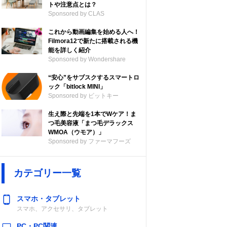
トや注意点とは？
Sponsored by CLAS
これから動画編集を始める人へ！
Filmora12で新たに搭載される機
能を詳しく紹介
Sponsored by Wondershare
“安心”をサブスクするスマートロ
ック「bitlock MINI」
Sponsored by ビットキー
生え際と先端を1本でWケア！ま
つ毛美容液「まつ毛デラックス
WMOA（ウモア）」
Sponsored by ファーマフーズ
カテゴリー一覧
スマホ・タブレット
スマホ、アクセサリ、タブレット
PC・PC関連