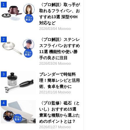
〈プロ解説〉取っ手が
1
取れるフライパン、お
すすめ13選 深型やIH
対応など
2026/03/04 Moovoo
〈プロ解説〉ステンレ
2
スフライパンおすすめ
11選 機能性や使い勝
手の良さに注目
2026/03/26 Moovoo
ブレンダーで時短料
3
理！簡単レシピと活用
術、食卓を豊かに
2021/01/16 Moovoo
〈プロ監修〉砥石（と
4
いし）おすすめ15選
豊富な種類から選ぶた
めのポイントとは？
2026/01/27 Moovoo