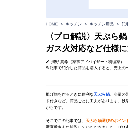
HOME
>
キッチン
>
キッチン用品
>
記
〈プロ解説〉天ぷら鍋
ガス火対応など仕様に
河野 真希（家事アドバイザー・料理家）
※記事で紹介した商品を購入すると、売上の一
揚げ物を作るときに便利な
天ぷら鍋
。少量の
ド付きなど、商品ごとに工夫があります。鉄
がちです。
そこでこの記事では、
天ぷら鍋選びのポイン
野真希さん
に解説していただきました。ぜひ