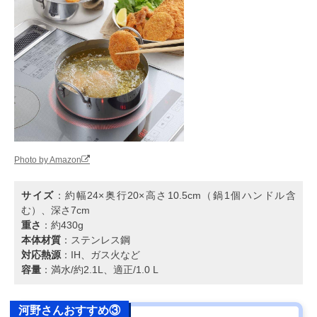
Photo by Amazon
サイズ
：約幅24×奥行20×高さ10.5cm（鍋1個ハンドル含
む）、深さ7cm
重さ
：約430g
本体材質
：ステンレス鋼
対応熱源
：IH、ガス火など
容量
：満水/約2.1L、適正/1.0 L
河野さんおすすめ③