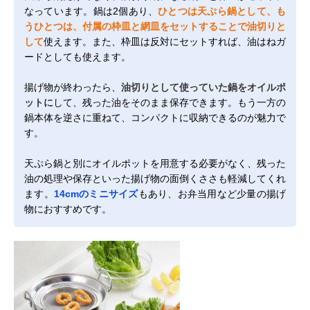
なっています。鍋は2個あり、
ひとつは天ぷら鍋として、も
うひとつは、付属の枠皿と網皿をセットすることで油切りと
して
使えます。また、枠皿は反対にセットすれば、油はねガ
ードとしても使えます。
揚げ物が終わったら、
油切りとして使っていた鍋をオイルポ
ットに
して、残った油をそのまま保存できます。もう一方の
鍋本体を逆さに重ねて、コンパクトに収納できるのが魅力で
す。
天ぷら鍋と別にオイルポットを用意する必要がなく、残った
油の処理や保存といった揚げ物の面倒くささも軽減してくれ
ます。
14cmのミニサイズ
もあり、お弁当用など少量の揚げ
物におすすめです。