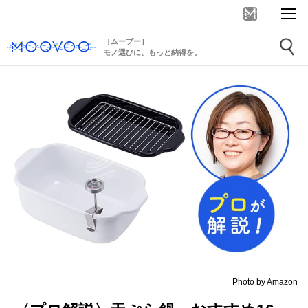
［ムーブー］
モノ選びに、もっと納得を。
Photo by Amazon