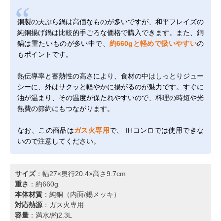
銅製の天ぷら鍋は高価なものが多いですが、和平フレイズの
純銅揚げ鍋は比較的手ごろな価格で購入できます。また、銅
鍋は重たいものが多い中で、
約660gと軽めで扱いやすい
の
もポイントです。
熱伝導率と蓄熱性の高さにより、食材の中はしっとりジュー
シーに、外はサクッと軽やかに揚がるのが魅力です。すぐに
油が温まり、その温度が保たれやすいので、料理の時短や光
熱費の節約にもつながります。
なお、この商品は
ガス火専用
で、 IHコンロでは使用できな
いので注意してください。
サイズ
：幅27×奥行20.4×高さ9.7cm
重さ
：約660g
本体材質
：純銅（内面/錫メッキ）
対応熱源
：ガス火専用
容量
：満水/約2.3L