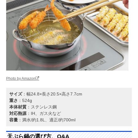
Photo by Amazon
サイズ
：幅24.8×長さ20.5×高さ7.7cm
重さ
：524g
本体材質
：ステンレス鋼
対応熱源
：IH、ガス火など
容量
：満水/約1.8L、適正/約700ml
天ぷら鍋の選び方、Q&A