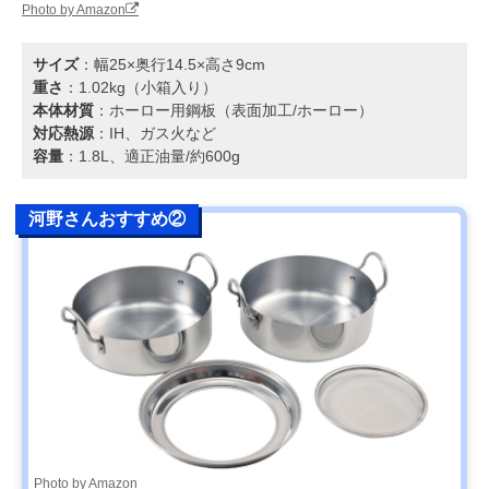
Photo by Amazon
サイズ
：幅25×奥行14.5×高さ9cm
重さ
：1.02kg（小箱入り）
本体材質
：ホーロー用鋼板（表面加工/ホーロー）
対応熱源
：IH、ガス火など
容量
：1.8L、適正油量/約600g
河野さんおすすめ②
Photo by Amazon