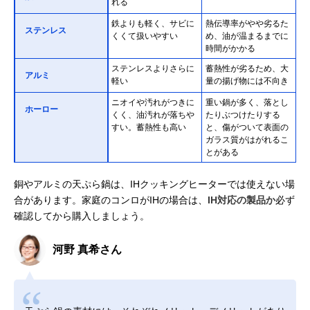
れる
鉄よりも軽く、サビに
熱伝導率がやや劣るた
ステンレス
くくて扱いやすい
め、油が温まるまでに
時間がかかる
ステンレスよりさらに
蓄熱性が劣るため、大
アルミ
軽い
量の揚げ物には不向き
ニオイや汚れがつきに
重い鍋が多く、落とし
ホーロー
くく、油汚れが落ちや
たりぶつけたりする
すい。蓄熱性も高い
と、傷がついて表面の
ガラス質がはがれるこ
とがある
銅やアルミの天ぷら鍋は、IHクッキングヒーターでは使えない場
合があります。家庭のコンロがIHの場合は、
IH対応の製品か
必ず
確認してから購入しましょう。
河野 真希さん