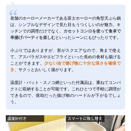
老舗のホーローメーカーである富士ホーローの角型天ぷら鍋
は、シンプルなデザインで見た目もうつくしいのが魅力。キ
ッチンでの調理だけでなく、
カセットコンロを使って食卓で
串揚げパーティを楽しむ
といったシーンにもぴったりです。
小ぶりではありますが、形がスクエアなので、角まで使え
て、アスパラガスやエビフライといった長めの食材も揚げる
ことができます。
少ない油で揚げ物に十分な深さを確保で
き
、サクッとおいしく揚がります。
温度計・バット・スノコ網といった付属品は、重ねてコンパ
クトに収納することが可能です。これひとつで手軽に調理が
できるので、億劫だった揚げ物のハードルが下がるでしょ
う。