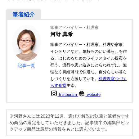
家事アドバイザー・料理家
河野 真希
家事アドバイザー・料理家。料理や家事、
インテリアなど、気持ちのいい暮らしを作
る、はじめるためのライフスタイル提案を
行う。流行や思い込みにとらわれずに、無
記事一覧
理なく持続可能で快適な、自分らしい暮ら
しづくりを応援している。
料理教室つづく
らす食堂
主宰。
Instagram
website
※河野さんには2023年12月、選び方解説の執筆と筆者おすす
め商品の選定をしていただきました。記事後半の編集部ピッ
クアップ商品は最新の情報をもとに選んでいます。