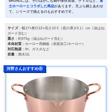
BRUNOには、そのほかにも鍋や保存容器、ケトルなど、
富
士ホーローとコラボした商品
があります。天ぷら鍋とあわせ
て、シリーズで揃えるのもおすすめです。
サイズ
：幅27×奥行22×高さ10.5（底の厚さ0.1）cm（油はね
ガード含む）
重さ
：約975g（油はねガード含む）
本体材質
：ホーロー用鋼板（表面加工/ホーロー）
対応熱源
：IH、ガス火など
容量
：満水/2L
河野さんおすすめ④