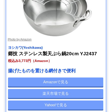
Photo by Amazon
ヨシカワ(Yoshikawa)
郷技 ステンレス製天ぷら鍋20cm YJ2437
税込み3,773円（Amazon）
揚げたものを置ける網付きで便利
Amazonで見る
楽天市場で見る
Yahoo!で見る