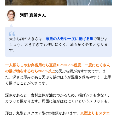
河野 真希さん
天ぷら鍋の大きさは、
家族の人数や一度に揚げる量
で選びま
しょう。大きすぎても使いにくく、油も多く必要となりま
す。
一人暮らしやお弁当用なら直径16〜20cm程度、一度にたくさん
の揚げ物をするなら20cm以上
の天ぷら鍋がおすすめです。ま
た、深さと厚みがある天ぷら鍋のほうが温度を保ちやすく、上手
く揚げることができます。
深さがあると、食材全体が油につかるため、揚げムラも少なく、
カラッと揚がります。周囲に油がはねにくいというメリットも。
形は、丸型とスクエア型の2種類があります。
丸型よりもスクエ