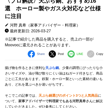
〈プロ解説〉天ぷら鍋、おすすめ16
選 ホーロー製やガス火対応など仕様
に注目
河野 真希（家事アドバイザー・料理家）
最終更新日: 2026-03-27
※記事で紹介した商品を購入すると、売上の一部が
Moovooに還元されることがあります。
Share
Post
LINE
Copy
揚げ物を作るときに便利な
天ぷら鍋
。少量の調理にぴったりな小
さいサイズや、油が飛び散りにくい油はねガード付きなど、商品
ごとに工夫があります。鉄製・ホーロー製といった素材の違いも
あり、どれを選ぶべきか迷いがちです。
そこでこの記事では、
天ぷら鍋選びのポイント3つと人気商品
に
ついて、
家事アドバイザーで料理家でもある河野真希さん
に解説
していただきました。ぜひ参考にしてください。