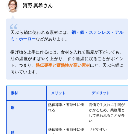
河野 真希さん
天ぷら鍋に使われる素材には、
銅・鉄・ステンレス・アル
ミ・ホーロー
などがあります。
揚げ物を上手に作るには、食材を入れて温度が下がっても、
油の温度がすばやく上がり、すぐ適温に戻ることがポイン
ト。つまり、
熱伝導率と蓄熱性が高い素材
ほど、天ぷら鍋に
向いています。
素材
メリット
デメリット
熱伝導率・蓄熱性に優
高価で手入れに手間が
銅
れる
かかるため、業務用と
して使われることが多
い
熱伝導率・蓄熱性に優
サビやすい
鉄