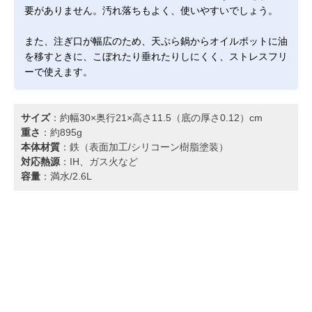
要がありません。汚れ落ちもよく、使いやすいでしょう。
また、注ぎ口が幅広のため、天ぷら鍋からオイルポットに油
を移すときに、こぼれたり垂れたりしにくく、ストレスフリ
ーで使えます。
サイズ
：約幅30×奥行21×高さ11.5（底の厚さ0.12）cm
重さ
：約895g
本体材質
：鉄（表面加工/シリコーン樹脂塗装）
対応熱源
：IH、ガス火など
容量
：満水/2.6L