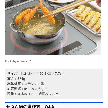
Photo by Amazon
サイズ
：幅24.8×長さ20.5×高さ7.7cm
重さ
：524g
本体材質
：ステンレス鋼
対応熱源
：IH、ガス火など
容量
：満水/約1.8L、適正/約700ml
天ぷら鍋の選び方、Q&A