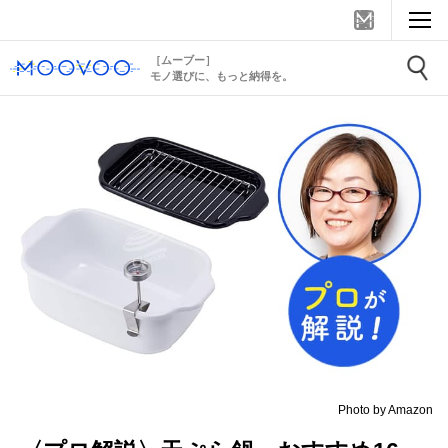
［ムーブー］
モノ選びに、もっと納得を。
Photo by Amazon