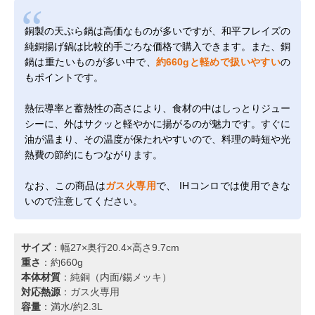
銅製の天ぷら鍋は高価なものが多いですが、和平フレイズの
純銅揚げ鍋は比較的手ごろな価格で購入できます。また、銅
鍋は重たいものが多い中で、
約660gと軽めで扱いやすい
の
もポイントです。
熱伝導率と蓄熱性の高さにより、食材の中はしっとりジュー
シーに、外はサクッと軽やかに揚がるのが魅力です。すぐに
油が温まり、その温度が保たれやすいので、料理の時短や光
熱費の節約にもつながります。
なお、この商品は
ガス火専用
で、 IHコンロでは使用できな
いので注意してください。
サイズ
：幅27×奥行20.4×高さ9.7cm
重さ
：約660g
本体材質
：純銅（内面/錫メッキ）
対応熱源
：ガス火専用
容量
：満水/約2.3L