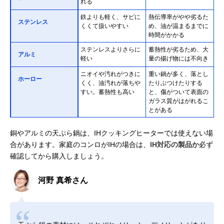
れる
鉄よりも軽く、サビに
熱伝導率がやや劣るた
ステンレス
くくて扱いやすい
め、油が温まるまでに
時間がかかる
ステンレスよりさらに
蓄熱性が劣るため、大
アルミ
軽い
量の揚げ物には不向き
ニオイや汚れがつきに
重い鍋が多く、落とし
ホーロー
くく、油汚れが落ちや
たりぶつけたりする
すい。蓄熱性も高い
と、傷がついて表面の
ガラス質がはがれるこ
とがある
銅やアルミの天ぷら鍋は、IHクッキングヒーターでは使えない場
合があります。家庭のコンロがIHの場合は、
IH対応の製品か
必ず
確認してから購入しましょう。
河野 真希さん