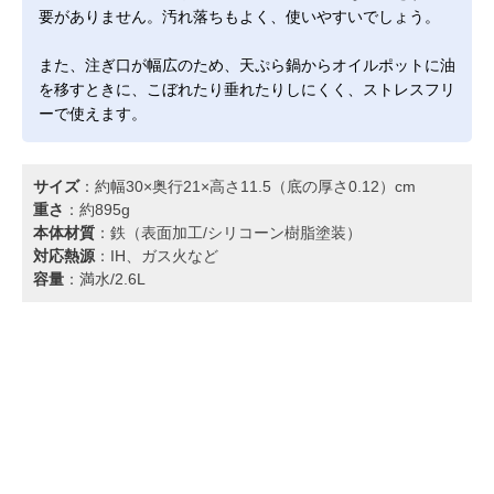
要がありません。汚れ落ちもよく、使いやすいでしょう。
また、注ぎ口が幅広のため、天ぷら鍋からオイルポットに油
を移すときに、こぼれたり垂れたりしにくく、ストレスフリ
ーで使えます。
サイズ
：約幅30×奥行21×高さ11.5（底の厚さ0.12）cm
重さ
：約895g
本体材質
：鉄（表面加工/シリコーン樹脂塗装）
対応熱源
：IH、ガス火など
容量
：満水/2.6L