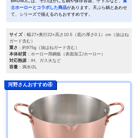
BRUNOには、そのほかにも鍋や保存容器、ケトルなど、
富
士ホーローとコラボした商品
があります。天ぷら鍋とあわせ
て、シリーズで揃えるのもおすすめです。
サイズ
：幅27×奥行22×高さ10.5（底の厚さ0.1）cm（油はね
ガード含む）
重さ
：約975g（油はねガード含む）
本体材質
：ホーロー用鋼板（表面加工/ホーロー）
対応熱源
：IH、ガス火など
容量
：満水/2L
河野さんおすすめ④