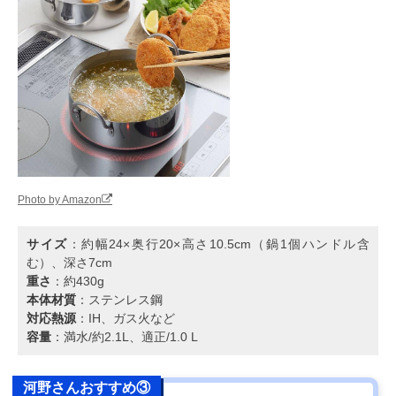
Photo by Amazon
サイズ
：約幅24×奥行20×高さ10.5cm（鍋1個ハンドル含
む）、深さ7cm
重さ
：約430g
本体材質
：ステンレス鋼
対応熱源
：IH、ガス火など
容量
：満水/約2.1L、適正/1.0 L
河野さんおすすめ③