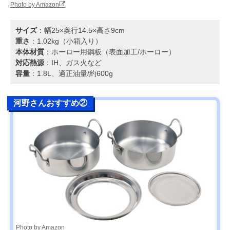
Photo by Amazon
サイズ
：幅25×奥行14.5×高さ9cm
重さ
：1.02kg（小箱入り）
本体材質
：ホーロー用鋼板（表面加工/ホーロー）
対応熱源
：IH、ガス火など
容量
：1.8L、適正油量/約600g
河野さんおすすめ②
Photo by Amazon