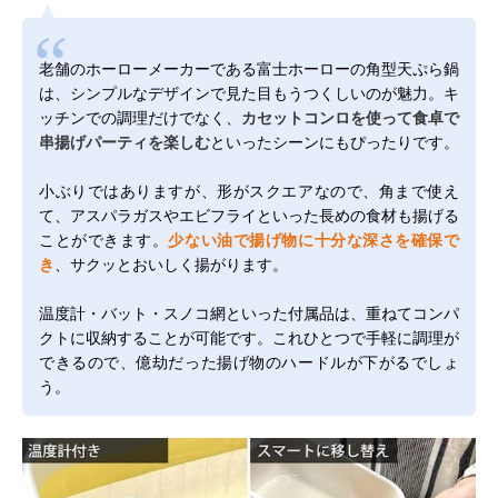
老舗のホーローメーカーである富士ホーローの角型天ぷら鍋
は、シンプルなデザインで見た目もうつくしいのが魅力。キ
ッチンでの調理だけでなく、
カセットコンロを使って食卓で
串揚げパーティを楽しむ
といったシーンにもぴったりです。
小ぶりではありますが、形がスクエアなので、角まで使え
て、アスパラガスやエビフライといった長めの食材も揚げる
ことができます。
少ない油で揚げ物に十分な深さを確保で
き
、サクッとおいしく揚がります。
温度計・バット・スノコ網といった付属品は、重ねてコンパ
クトに収納することが可能です。これひとつで手軽に調理が
できるので、億劫だった揚げ物のハードルが下がるでしょ
う。