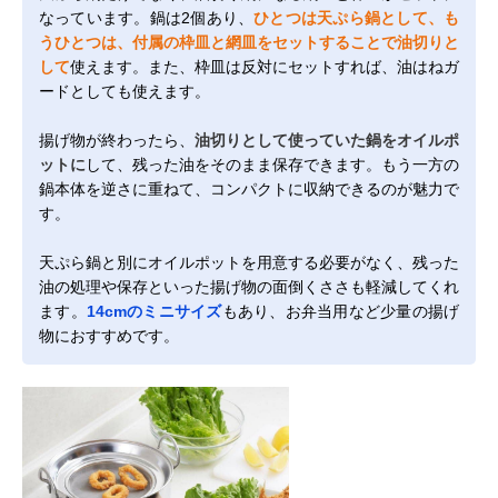
なっています。鍋は2個あり、
ひとつは天ぷら鍋として、も
うひとつは、付属の枠皿と網皿をセットすることで油切りと
して
使えます。また、枠皿は反対にセットすれば、油はねガ
ードとしても使えます。
揚げ物が終わったら、
油切りとして使っていた鍋をオイルポ
ットに
して、残った油をそのまま保存できます。もう一方の
鍋本体を逆さに重ねて、コンパクトに収納できるのが魅力で
す。
天ぷら鍋と別にオイルポットを用意する必要がなく、残った
油の処理や保存といった揚げ物の面倒くささも軽減してくれ
ます。
14cmのミニサイズ
もあり、お弁当用など少量の揚げ
物におすすめです。