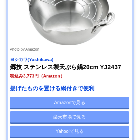
Photo by Amazon
ヨシカワ(Yoshikawa)
郷技 ステンレス製天ぷら鍋20cm YJ2437
税込み3,773円（Amazon）
揚げたものを置ける網付きで便利
Amazonで見る
楽天市場で見る
Yahoo!で見る