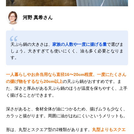
河野 真希さん
天ぷら鍋の大きさは、
家族の人数や一度に揚げる量
で選びま
しょう。大きすぎても使いにくく、油も多く必要となりま
す。
一人暮らしやお弁当用なら直径16〜20cm程度、一度にたくさん
の揚げ物をするなら20cm以上
の天ぷら鍋がおすすめです。ま
た、深さと厚みがある天ぷら鍋のほうが温度を保ちやすく、上手
く揚げることができます。
深さがあると、食材全体が油につかるため、揚げムラも少なく、
カラッと揚がります。周囲に油がはねにくいというメリットも。
形は、丸型とスクエア型の2種類があります。
丸型よりもスクエ