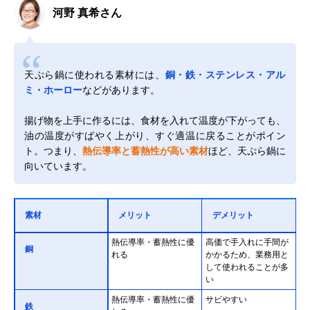
河野 真希さん
天ぷら鍋に使われる素材には、
銅・鉄・ステンレス・アル
ミ・ホーロー
などがあります。
揚げ物を上手に作るには、食材を入れて温度が下がっても、
油の温度がすばやく上がり、すぐ適温に戻ることがポイン
ト。つまり、
熱伝導率と蓄熱性が高い素材
ほど、天ぷら鍋に
向いています。
素材
メリット
デメリット
熱伝導率・蓄熱性に優
高価で手入れに手間が
銅
れる
かかるため、業務用と
して使われることが多
い
熱伝導率・蓄熱性に優
サビやすい
鉄