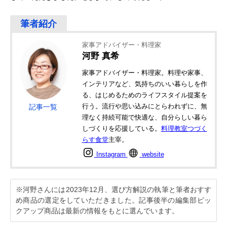
家事アドバイザー・料理家
河野 真希
家事アドバイザー・料理家。料理や家事、
インテリアなど、気持ちのいい暮らしを作
る、はじめるためのライフスタイル提案を
行う。流行や思い込みにとらわれずに、無
記事一覧
理なく持続可能で快適な、自分らしい暮ら
しづくりを応援している。
料理教室つづく
らす食堂
主宰。
Instagram
website
※河野さんには2023年12月、選び方解説の執筆と筆者おすす
め商品の選定をしていただきました。記事後半の編集部ピッ
クアップ商品は最新の情報をもとに選んでいます。