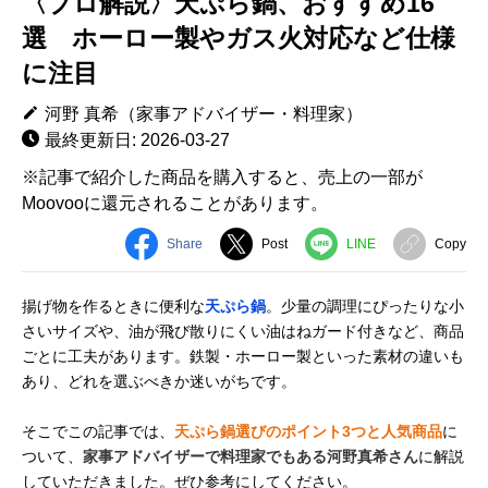
〈プロ解説〉天ぷら鍋、おすすめ16
選 ホーロー製やガス火対応など仕様
に注目
河野 真希（家事アドバイザー・料理家）
最終更新日: 2026-03-27
※記事で紹介した商品を購入すると、売上の一部が
Moovooに還元されることがあります。
Share
Post
LINE
Copy
揚げ物を作るときに便利な
天ぷら鍋
。少量の調理にぴったりな小
さいサイズや、油が飛び散りにくい油はねガード付きなど、商品
ごとに工夫があります。鉄製・ホーロー製といった素材の違いも
あり、どれを選ぶべきか迷いがちです。
そこでこの記事では、
天ぷら鍋選びのポイント3つと人気商品
に
ついて、
家事アドバイザーで料理家でもある河野真希さん
に解説
していただきました。ぜひ参考にしてください。